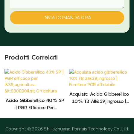
INVIA DOMANDA ORA
Prodotti Correlati
Acquista Acido Gibberellico
Acido Gibberellico 40% SP
10% TB All&39;ingrosso |
| PGR Efficace Per
Fornitore PGR Affidabile
L&39;agricoltura
<000000> Orticoltura
Copyright © 2026
Shijiazhuang Pomais Technology Co.,Ltd.