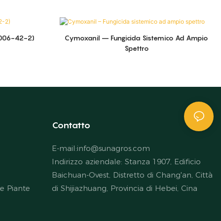
9006-42-2)
Cymoxanil – Fungicida Sistemico Ad Ampio
Spettro
Contatto
E-mail:
info@sunagros.com
Indirizzo aziendale: Stanza 1907, Edificio
Baichuan-Ovest, Distretto di Chang'an, Città
le Piante
di Shijiazhuang, Provincia di Hebei, Cina