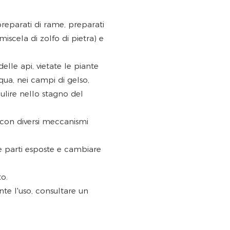
eparati di rame, preparati
miscela di zolfo di pietra) e
elle api, vietate le piante
cqua, nei campi di gelso,
pulire nello stagno del
i con diversi meccanismi
e parti esposte e cambiare
o.
ante l'uso, consultare un