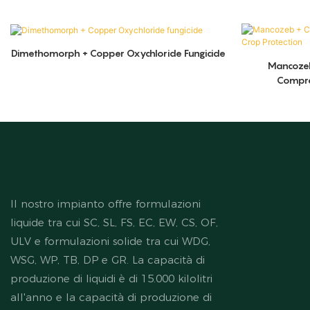
Dimethomorph + Copper Oxychloride Fungicide
Mancozeb
Compre
Il nostro impianto offre formulazioni
liquide tra cui SC, SL, FS, EC, EW, CS, OF,
ULV e formulazioni solide tra cui WDG,
WSG, WP, TB, DP e GR. La capacità di
produzione di liquidi è di 15.000 kilolitri
all'anno e la capacità di produzione di