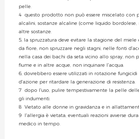
pelle.
4
questo prodotto non può essere miscelato con pr
alcalini, sostanze alcaline (come liquido bordolese, 
altre sostanze.
5, la spruzzatura deve evitare la stagione del miele d
da fiore, non spruzzare negli stagni, nelle fonti d'a
nella casa dei bachi da seta vicino allo spray, non 
fiume e in altre acque, non inquinare l'acqua.
6, dovrebbero essere utilizzati in rotazione fungicid
d'azione per ritardare la generazione di resistenza.
7
dopo l'uso, pulire tempestivamente la pelle dell
gli indumenti.
8
Vietato alle donne in gravidanza e in allattament
9
l'allergia è vietata, eventuali reazioni avverse dur
medico in tempo.