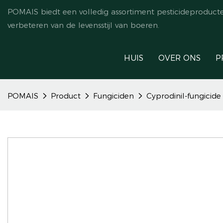
POMAIS biedt een volledig assortiment pesticideproduct
verbeteren van de levensstijl van boeren.
HUIS
OVER ONS
P
POMAIS
Product
Fungiciden
Cyprodinil-fungicid