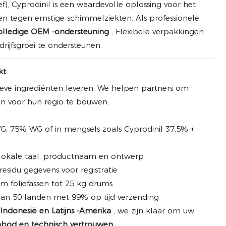
ef), Cyprodinil is een waardevolle oplossing voor het
n tegen ernstige schimmelziekten. Als professionele
olledige OEM -ondersteuning
, Flexibele verpakkingen
rijfsgroei te ondersteunen.
kt
eve ingrediënten leveren. We helpen partners om
 voor hun regio te bouwen.
G, 75% WG of in mengsels zoals Cyprodinil 37,5% +
, lokale taal, productnaam en ontwerp
residu gegevens voor registratie
um foliefassen tot 25 kg drums
dan 50 landen met 99% op tijd verzending
, Indonesië en Latijns -Amerika
, we zijn klaar om uw
bod en technisch vertrouwen
.