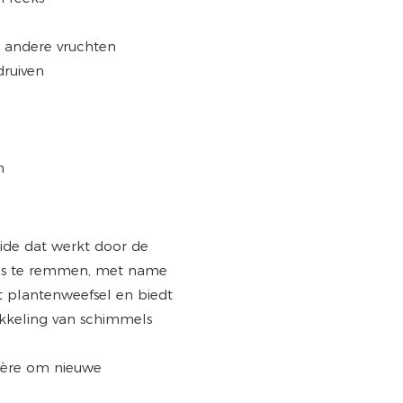
en andere vruchten
druiven
n
cide dat werkt door de
els te remmen, met name
t plantenweefsel en biedt
ikkeling van schimmels
ière om nieuwe