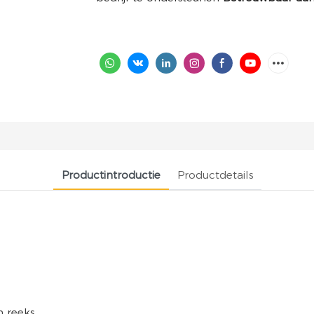
Productintroductie
Productdetails
n reeks