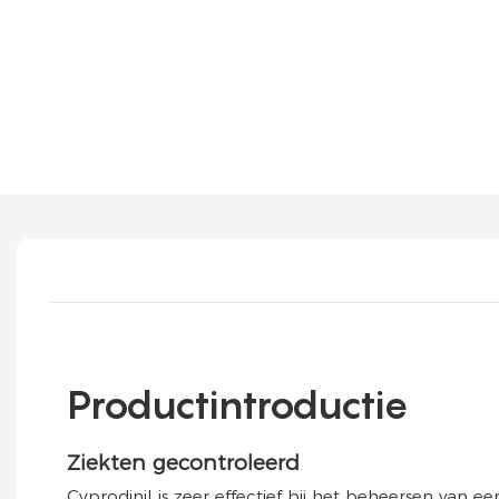
Productintroductie
Ziekten gecontroleerd
Cyprodinil is zeer effectief bij het beheersen van ee