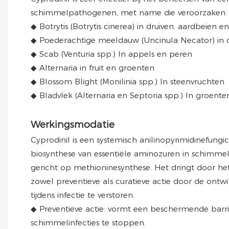
schimmelpathogenen, met name die veroorzaken:
◆ Botrytis (Botrytis cinerea) in druiven, aardbeien 
◆ Poederachtige meeldauw (Uncinula Necator) in 
◆ Scab (Venturia spp.) In appels en peren
◆ Alternaria in fruit en groenten
◆ Blossom Blight (Monilinia spp.) In steenvruchten
◆ Bladvlek (Alternaria en Septoria spp.) In groente
Werkingsmodatie
Cyprodinil is een systemisch anilinopyrimidinefungi
biosynthese van essentiële aminozuren in schimm
gericht op methioninesynthese.
Het dringt door he
zowel preventieve als curatieve actie door de ontw
tijdens infectie te verstoren.
◆ Preventieve actie: vormt een beschermende barr
schimmelinfecties te stoppen.