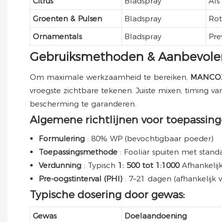
Citrus
Bladspray
Als
Groenten & Pulsen
Bladspray
Rot
Ornamentals
Bladspray
Pre
Gebruiksmethoden & Aanbevole
Om maximale werkzaamheid te bereiken,
MANCO
vroegste zichtbare tekenen. Juiste mixen, timing 
bescherming te garanderen.
Algemene richtlijnen voor toepassing
Formulering
: 80% WP (bevochtigbaar poeder)
Toepassingsmethode
: Fooliar spuiten met stan
Verdunning
: Typisch
1: 500 tot 1:1000
Afhankelij
Pre-oogstinterval (PHI)
: 7–21 dagen (afhankelijk
Typische dosering door gewas:
Gewas
Doelaandoening