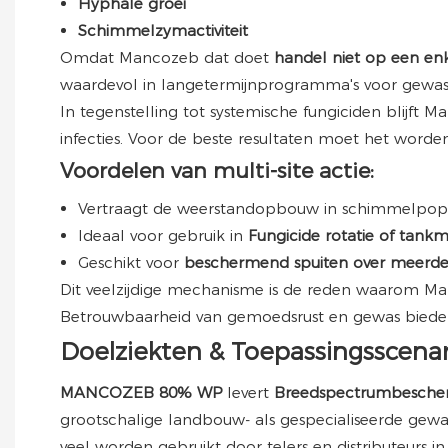
Hyphale groei
Schimmelzymactiviteit
Omdat Mancozeb dat doet
handel niet op een en
waardevol in langetermijnprogramma's voor gewasbe
In tegenstelling tot systemische fungiciden blijf
infecties. Voor de beste resultaten moet het word
Voordelen van multi-site actie:
Vertraagt ​​de weerstandopbouw in schimmelpopu
Ideaal voor gebruik in
Fungicide rotatie of tank
Geschikt voor
beschermend spuiten over meerde
Dit veelzijdige mechanisme is de reden waarom M
Betrouwbaarheid van gemoedsrust en gewas bieden 
Doelziekten & Toepassingsscenar
MANCOZEB 80% WP
levert
Breedspectrumbesch
grootschalige landbouw- als gespecialiseerde gew
veel worden gebruikt door telers en distributeurs 