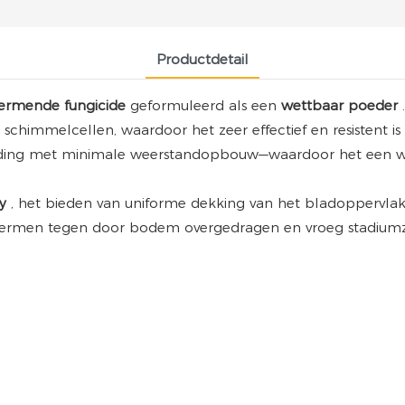
Productdetail
ermende fungicide
geformuleerd als een
wettbaar poeder
n schimmelcellen, waardoor het zeer effectief en resistent 
ijding met minimale weerstandopbouw—waardoor het een wa
ay
, het bieden van uniforme dekking van het bladoppervla
ermen tegen door bodem overgedragen en vroeg stadiumz