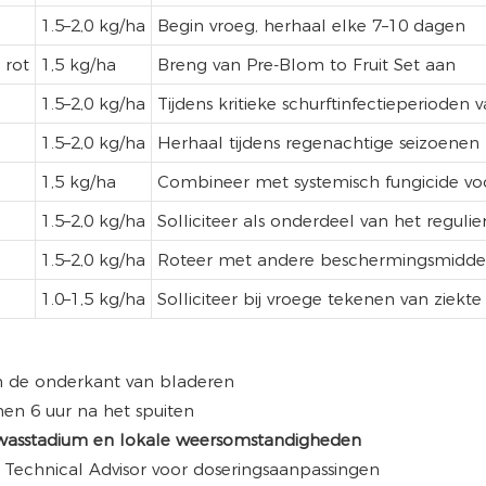
1.5–2,0 kg/ha
Begin vroeg, herhaal elke 7–10 dagen
 rot
1,5 kg/ha
Breng van Pre-Blom to Fruit Set aan
1.5–2,0 kg/ha
Tijdens kritieke schurftinfectieperioden 
1.5–2,0 kg/ha
Herhaal tijdens regenachtige seizoenen
1,5 kg/ha
Combineer met systemisch fungicide voo
1.5–2,0 kg/ha
Solliciteer als onderdeel van het regu
1.5–2,0 kg/ha
Roteer met andere beschermingsmidde
1.0–1,5 kg/ha
Solliciteer bij vroege tekenen van ziekte
an de onderkant van bladeren
en 6 uur na het spuiten
ewasstadium en lokale weersomstandigheden
 Technical Advisor voor doseringsaanpassingen