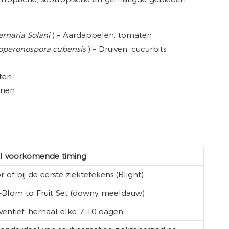
ernaria Solani
) – Aardappelen, tomaten
operonospora cubensis
) – Druiven, cucurbits
sten
anen
l voorkomende timing
r of bij de eerste ziektetekens (Blight)
-Blom to Fruit Set (downy meeldauw)
ventief, herhaal elke 7–10 dagen