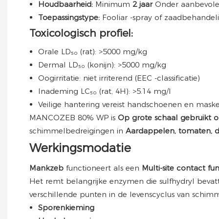
Houdbaarheid:
Minimum
2 jaar
Onder aanbevol
Toepassingstype:
Fooliar -spray of zaadbehandel
Toxicologisch profiel:
Orale LD₅₀ (rat): >5000 mg/kg
Dermal LD₅₀ (konijn): >5000 mg/kg
Oogirritatie: niet irriterend (EEC -classificatie)
Inademing LC₅₀ (rat, 4H): >5.14 mg/l
Veilige hantering vereist handschoenen en mask
MANCOZEB 80% WP is
Op grote schaal gebruikt o
schimmelbedreigingen in
Aardappelen, tomaten, dr
Werkingsmodatie
Mankzeb
functioneert als een
Multi-site contact fu
Het remt belangrijke enzymen die sulfhydryl bevatt
verschillende punten in de levenscyclus van schimme
Sporenkieming