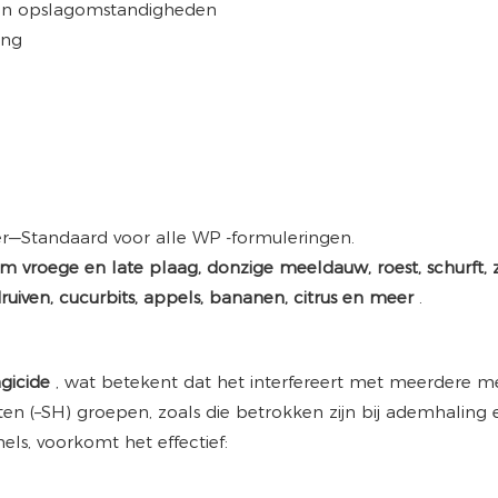
en opslagomstandigheden
ing
er—Standaard voor alle WP -formuleringen.
m vroege en late plaag, donzige meeldauw, roest, schurft, z
uiven, cucurbits, appels, bananen, citrus en meer
.
ngicide
, wat betekent dat het interfereert met meerdere me
en (–SH) groepen, zoals die betrokken zijn bij ademhaling 
ls, voorkomt het effectief: