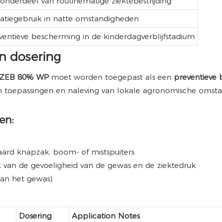
 onderdeel van routinematige ziektebestrijding
atiegebruik in natte omstandigheden
ventieve bescherming in de kinderdagverblijfstadium
n dosering
ZEB 80% WP
moet worden toegepast als een
preventieve
van toepassingen en naleving van lokale agronomische omsta
en:
daard knapzak, boom- of mistspuiters
k van de gevoeligheid van de gewas en de ziektedruk
 van het gewas)
Dosering
Application Notes