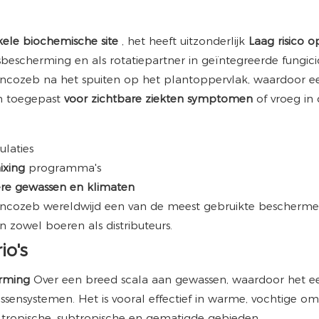
kele biochemische site
, het heeft uitzonderlijk
Laag risico 
scherming en als rotatiepartner in geïntegreerde fungici
t Mancozeb na het spuiten op het plantoppervlak, waardoor 
en toegepast
voor zichtbare ziekten symptomen
of vroeg in 
laties
mixing
programma's
re gewassen en klimaten
ancozeb wereldwijd een van de meest gebruikte bescherme
zowel boeren als distributeurs.
io's
erming
Over een breed scala aan gewassen, waardoor het ee
assensystemen. Het is vooral effectief in warme, vochtige
in tropische, subtropische en gematigde gebieden.