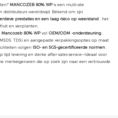
kten?
MANCOZEB 80% WP
is een multi-site
n distributeurs wereldwijd. Bekend om zijn
entieve prestaties en een laag risico op weerstand
, het
ruit en sierplanten.
e Mancozeb 80% WP
vol
OEM/ODM -ondersteuning
,
 MSDS, TDS) en aangepaste verpakkingsopties op maat
iliteiten volgen
ISO- en SGS-gecertificeerde normen
,
p tijd levering en sterke after-sales-service—Ideaal voor
che merkeigenaren die op zoek zijn naar een vertrouwde