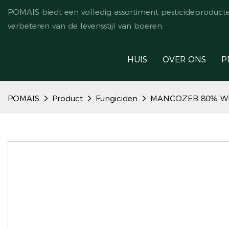
POMAIS biedt een volledig assortiment pesticideproduct
verbeteren van de levensstijl van boeren.
HUIS
OVER ONS
P
POMAIS
Product
Fungiciden
MANCOZEB 80% WP |