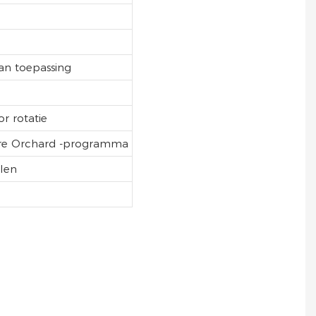
van toepassing
r rotatie
liere Orchard -programma
len