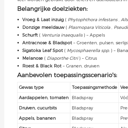
Belangrijke doelziekten:
Vroeg & Laat inzuig
(
Phytophthora infestans
,
Alt
Donzige meeldauw
(
Plasmopara Viticola
,
Pseud
Schurft
(
Venturia inaequalis
) – Appels
Antracnose & Bladspot
– Groenten, pulsen, sierlij
Sigatoka Leaf Spot
(
Mycosphaerella spp.
) – Ban
Melanose
(
Diaporthe Citri
) – Citrus
Roest & Black Rot
– Granen, druiven
Aanbevolen toepassingsscenario's:
Gewas type
Toepassingsmethode
Vee
Aardappelen, tomaten
Bladspray
Vóó
Druiven, cucurbits
Bladspray
Pre
Appels, bananen
Bladspray
Pre