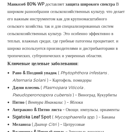
Манкозеб 80% WP
доставляет
защита широкого спектра
В
широком разнообразии сельскохозяйственных культур, что делает
его важным инструментом как для крупномасштабного
сельского хозяйства, так и для специализированных систем
сельскохозяйственных культур. Это особенно эффективно в
теплых, влажных средах, где грибные патогены процветают, и
широко используется производителями и дистрибьюторами в
тропических, субтропических и умеренных областях.
Ключевые целевые заболевания:
Рано & Поздний упадок
(
Phytophthora infestans
,
Alternaria Solani
) – Картофель, помидоры
Дауни плесень
(
Plasmopara Viticola
,
Pseudoperonospora cubensis
) – Виноград, Кукурбиты
Пятно
(
Вентура Инаквалис
) – Яблоки
Антракноз & Пятно листа
– Овощи, импульсы, орнаменты
Sigatoka Leaf Spot
(
Mycosphaerella spp.
) – Бананы
Меланоза
(
Диапор Citri
) – Цитрусовые
Ржавчины & Черный гниль
– Зерновые, виноград