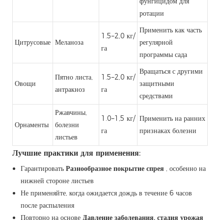
фунгицидом для
ротации
Применить как часть
1.5–2,0 кг/
Цитрусовые
Меланоза
регулярной
га
программы сада
Вращаться с другими
Пятно листа,
1.5–2,0 кг/
Овощи
защитными
антракноз
га
средствами
Ржавчины,
1.0–1,5 кг/
Применить на ранних
Орнаменты
болезни
га
признаках болезни
листьев
Лучшие практики для применения:
Гарантировать
Разнообразное покрытие спрея
, особенно на
нижней стороне листьев
Не применяйте, когда ожидается дождь в течение 6 часов
после распыления
Повторно на основе
Давление заболевания, стадия урожая