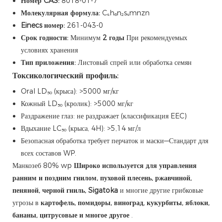
Номер CAS:
8018-01-7
Молекулярная формула:
C₄h₆n₂s₄mnzn
Einecs номер:
261-043-0
Срок годности:
Минимум
2 годы
При рекомендуемых
условиях хранения
Тип приложения:
Листовый спрей или обработка семян
Токсикологический профиль:
Oral LD₅₀ (крыса): >5000 мг/кг
Кожный LD₅₀ (кролик): >5000 мг/кг
Раздражение глаз: не раздражает (классификация EEC)
Вдыхание LC₅₀ (крыса, 4H): >5,14 мг/л
Безопасная обработка требует перчаток и маски—Стандарт для
всех составов WP.
Манкозеб 80% wp
Широко используется для управления
ранним и поздним гнилом, пуховой плесень, ржавчиной,
пеняной, черной гниль, Sigatoka
и многие другие грибковые
угрозы в
картофель, помидоры, виноград, кукурбиты, яблоки,
бананы, цитрусовые и многое другое
.