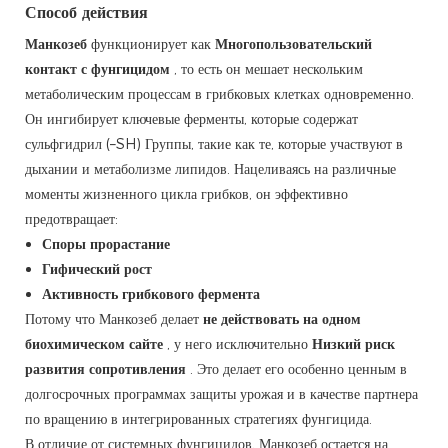
Способ действия
Манкозеб
функционирует как
Многопользовательский
контакт с фунгицидом
, то есть он мешает нескольким
метаболическим процессам в грибковых клетках одновременно.
Он ингибирует ключевые ферменты, которые содержат
сульфгидрил (–SH) Группы, такие как те, которые участвуют в
дыхании и метаболизме липидов. Нацеливаясь на различные
моменты жизненного цикла грибков, он эффективно
предотвращает:
Споры прорастание
Гифический рост
Активность грибкового фермента
Потому что Манкозеб делает
не действовать на одном
биохимическом сайте
, у него исключительно
Низкий риск
развития сопротивления
. Это делает его особенно ценным в
долгосрочных программах защиты урожая и в качестве партнера
по вращению в интегрированных стратегиях фунгицида.
В отличие от системных фунгицидов, Манкозеб остается на