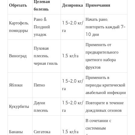
Целевая
Обрезать
Дозировка
Примечания
болезнь
Рано &
Начать рано,
Картофель,
1.5–2,0 кг/
Поздний
повторить каждый 7–
помидоры
га
упадок
10 дни
Применить от
Пуховая
предварительного
Виноград
плесень,
1,5 кг/га
цветного набора
черная гниль
фруктов
Применить в
1.5–2,0 кг/
Яблоки
Пятно
периоды критической
га
авабельной инфекции
Дауни
1.5–2,0 кг/
Повторите в течение
Кукурбиты
плесень
га
дождливых сезонов
В сочетании с
системным
Бананы
Сигатока
1,5 кг/га