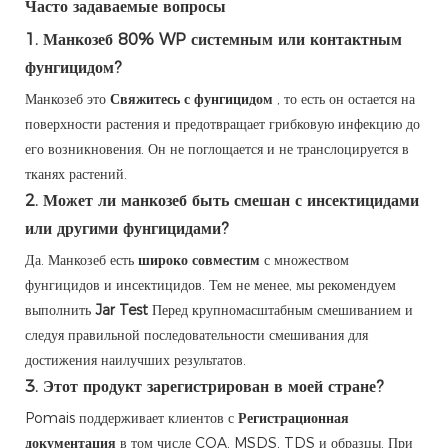
Часто задаваемые вопросы
1.
Манкозеб 80% WP системным или контактным
фунгицидом?
Манкозеб это
Свяжитесь с фунгицидом
, то есть он остается на
поверхности растения и предотвращает грибковую инфекцию до
его возникновения. Он не поглощается и не транслоцируется в
тканях растений.
2.
Может ли манкозеб быть смешан с инсектицидами
или другими фунгицидами?
Да. Манкозеб есть
широко совместим
с множеством
фунгицидов и инсектицидов. Тем не менее, мы рекомендуем
выполнить
Jar Test
Перед крупномасштабным смешиванием и
следуя правильной последовательности смешивания для
достижения наилучших результатов.
3.
Этот продукт зарегистрирован в моей стране?
Pomais поддерживает клиентов с
Регистрационная
документация
в том числе COA, MSDS, TDS и образцы. При