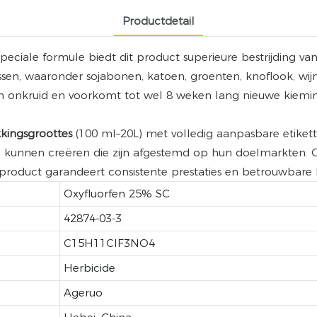
Productdetail
speciale formule biedt dit product superieure bestrijding v
sen, waaronder sojabonen, katoen, groenten, knoflook, w
n onkruid en voorkomt tot wel 8 weken lang nieuwe kieming
kingsgroottes
(100 ml–20L) met volledig aanpasbare etikett
n kunnen creëren die zijn afgestemd op hun doelmarkten. 
product garandeert consistente prestaties en betrouwbare l
Oxyfluorfen 25% SC
42874-03-3
C15H11ClF3NO4
Herbicide
Ageruo