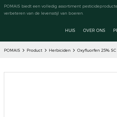
POMAIS biedt een volledig assortiment pesticideproduct
verbeteren van de levensstijl van boeren.
HUIS
OVER ONS
P
POMAIS
Product
Herbiciden
Oxyfluorfen 25% SC