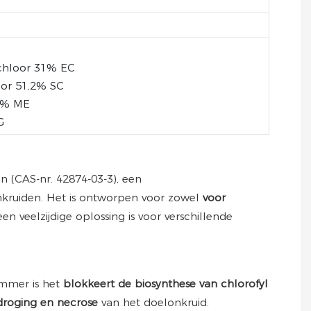
chloor 31% EC
oor 51,2% SC
,2% ME
G
n (CAS-nr. 42874-03-3), een
nkruiden. Het is ontworpen voor zowel
voor
n veelzijdige oplossing is voor verschillende
emmer is het
blokkeert de biosynthese van chlorofyl
tdroging en necrose
van het doelonkruid.