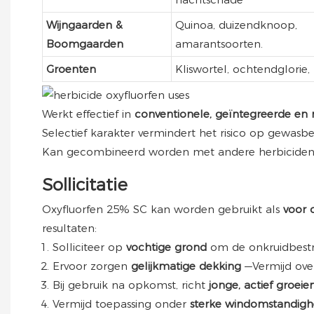
Wijngaarden &
Quinoa, duizendknoop,
Boomgaarden
amarantsoorten.
Groenten
Kliswortel, ochtendglorie
Werkt effectief in
conventionele, geïntegreerde e
Selectief karakter vermindert het risico op gewasbe
Kan gecombineerd worden met andere herbicide
Sollicitatie
Oxyfluorfen 25% SC kan worden gebruikt als
voor
resultaten:
Solliciteer op
vochtige grond
om de onkruidbestri
Ervoor zorgen
gelijkmatige dekking
—Vermijd ove
Bij gebruik na opkomst, richt
jonge, actief groei
Vermijd toepassing onder
sterke windomstandig