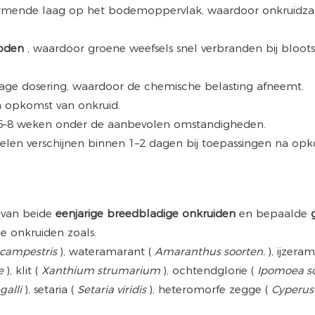
rmende laag op het bodemoppervlak, waardoor onkruidzad
doden
, waardoor groene weefsels snel verbranden bij bloots
er lage dosering, waardoor de chemische belasting afneemt.
ná opkomst van onkruid.
el 6–8 weken onder de aanbevolen omstandigheden.
nselen verschijnen binnen 1–2 dagen bij toepassingen na opk
e
van beide
eenjarige breedbladige onkruiden
en bepaalde
he onkruiden zoals:
 campestris
), wateramarant (
Amaranthus soorten.
), ijzera
e
), klit (
Xanthium strumarium
), ochtendglorie (
Ipomoea s
galli
), setaria (
Setaria viridis
), heteromorfe zegge (
Cyperus