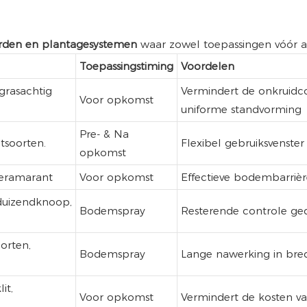
arden en plantagesystemen
waar zowel toepassingen vóór al
Toepassingstiming
Voordelen
grasachtig
Vermindert de onkruidco
Voor opkomst
uniforme standvorming
Pre- & Na
ntsoorten.
Flexibel gebruiksvenste
opkomst
teramarant
Voor opkomst
Effectieve bodembarrière 
duizendknoop,
Bodemspray
Resterende controle ge
orten,
Bodemspray
Lange nawerking in bred
it,
Voor opkomst
Vermindert de kosten v