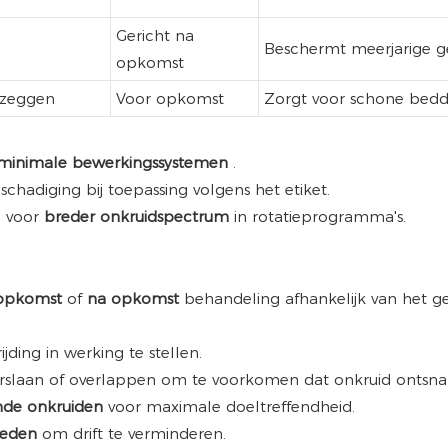
Gericht na
Beschermt meerjarige 
opkomst
, zeggen
Voor opkomst
Zorgt voor schone bed
n minimale bewerkingssystemen
.
schadiging bij toepassing volgens het etiket.
n voor
breder onkruidspectrum
in rotatieprogramma's.
 opkomst
of
na opkomst
behandeling afhankelijk van het g
jding in werking te stellen.
rslaan of overlappen om te voorkomen dat onkruid ontsnap
ende onkruiden
voor maximale doeltreffendheid.
heden
om drift te verminderen.