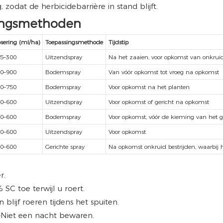
zodat de herbicidebarrière in stand blijft.
singsmethoden
sering (ml/ha)
Toepassingsmethode
Tijdstip
5–300
Uitzendspray
Na het zaaien, voor opkomst van onkrui
0–900
Bodemspray
Van vóór opkomst tot vroeg na opkomst
0–750
Bodemspray
Voor opkomst na het planten
0–600
Uitzendspray
Voor opkomst of gericht na opkomst
0–600
Bodemspray
Voor opkomst, vóór de kieming van het 
0–600
Uitzendspray
Voor opkomst
0–600
Gerichte spray
Na opkomst onkruid bestrijden, waarbij
r.
C toe terwijl u roert.
blijf roeren tijdens het spuiten.
—Niet een nacht bewaren.