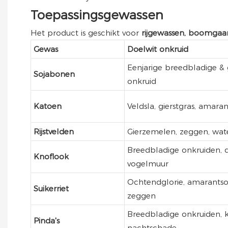
Toepassingsgewassen
Het product is geschikt voor
rijgewassen, boomga
Gewas
Doelwit onkruid
Eenjarige breedbladige & 
Sojabonen
onkruid
Katoen
Veldsla, gierstgras, amara
Rijstvelden
Gierzemelen, zeggen, wa
Breedbladige onkruiden, 
Knoflook
vogelmuur
Ochtendglorie, amarantso
Suikerriet
zeggen
Breedbladige onkruiden, kl
Pinda's
nachtschade