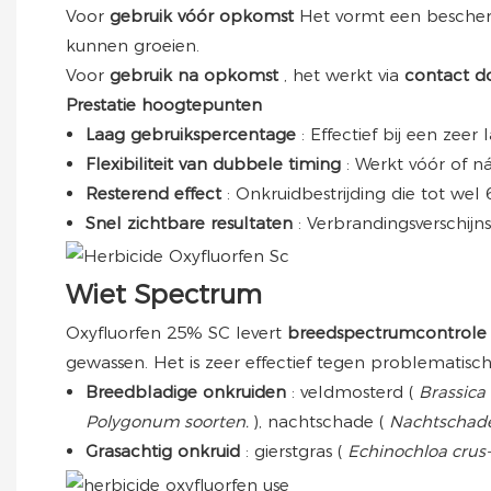
Voor
gebruik vóór opkomst
Het vormt een besche
kunnen groeien.
Voor
gebruik na opkomst
, het werkt via
contact 
Prestatie hoogtepunten
Laag gebruikspercentage
: Effectief bij een ze
Flexibiliteit van dubbele timing
: Werkt vóór of 
Resterend effect
: Onkruidbestrijding die tot w
Snel zichtbare resultaten
: Verbrandingsverschij
Wiet Spectrum
Oxyfluorfen 25% SC levert
breedspectrumcontrol
gewassen. Het is zeer effectief tegen problematisc
Breedbladige onkruiden
: veldmosterd (
Brassica
Polygonum soorten.
), nachtschade (
Nachtschad
Grasachtig onkruid
: gierstgras (
Echinochloa crus-