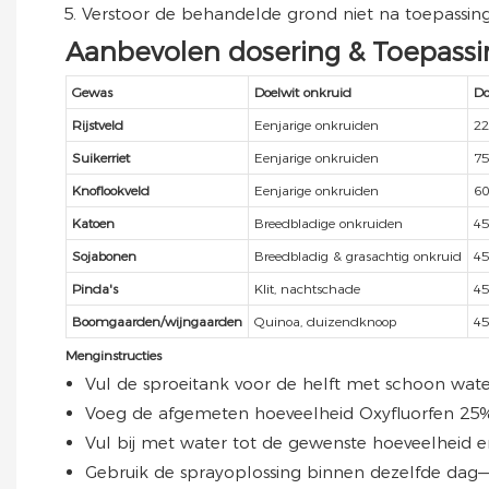
Verstoor de behandelde grond niet na toepassing, 
Aanbevolen dosering & Toepas
Gewas
Doelwit onkruid
Do
Rijstveld
Eenjarige onkruiden
22
Suikerriet
Eenjarige onkruiden
75
Knoflookveld
Eenjarige onkruiden
60
Katoen
Breedbladige onkruiden
45
Sojabonen
Breedbladig & grasachtig onkruid
45
Pinda's
Klit, nachtschade
45
Boomgaarden/wijngaarden
Quinoa, duizendknoop
45
Menginstructies
Vul de sproeitank voor de helft met schoon wate
Voeg de afgemeten hoeveelheid Oxyfluorfen 25% S
Vul bij met water tot de gewenste hoeveelheid en 
Gebruik de sprayoplossing binnen dezelfde dag