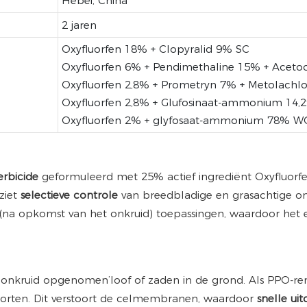
Hebei, China
2 jaren
Oxyfluorfen 18% + Clopyralid 9% SC
Oxyfluorfen 6% + Pendimethaline 15% + Aceto
Oxyfluorfen 2,8% + Prometryn 7% + Metolachl
Oxyfluorfen 2,8% + Glufosinaat-ammonium 14
Oxyfluorfen 2% + glyfosaat-ammonium 78% W
erbicide
geformuleerd met 25% actief ingrediënt Oxyfluorfe
ziet
selectieve controle
van breedbladige en grasachtige o
(na opkomst van het onkruid) toepassingen, waardoor het ee
onkruid opgenomen’loof of zaden in de grond. Als PPO-r
fsoorten. Dit verstoort de celmembranen, waardoor
snelle ui