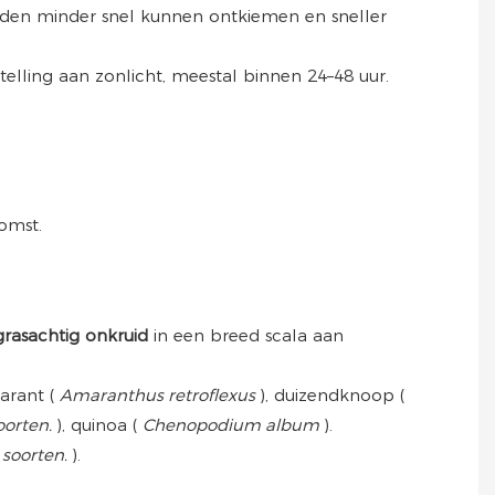
en minder snel kunnen ontkiemen en sneller
telling aan zonlicht, meestal binnen 24–48 uur.
omst.
grasachtig onkruid
in een breed scala aan
marant (
Amaranthus retroflexus
), duizendknoop (
oorten.
), quinoa (
Chenopodium album
).
 soorten.
).