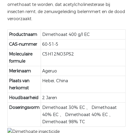
omethoaat te worden, dat acetylcholinesterase bij
insecten remt, de zenuwgeleiding belemmert en de dood
veroorzaakt.
Productnaam
Dimethoaat 400 g/l EC
CAS-nummer
60-51-5
Moleculaire
C5H12NO3PS2
formule
Merknaam
Ageruo
Plaats van
Hebei, China
herkomst
Houdbaarheid
2 Jaren
Doseringsvorm
Dimethoaat 30% EC 、 Dimethoaat
40% EC 、 Dimethoaat 40% EC 、
Dimethoaat 98% TC