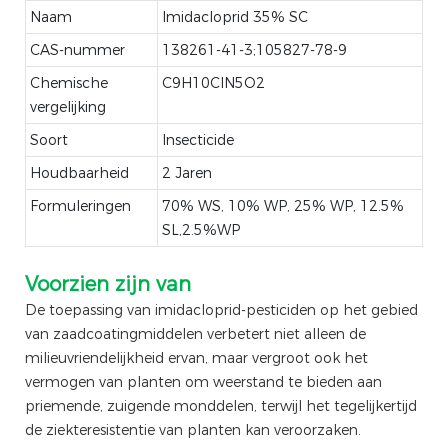
Naam
Imidacloprid 35% SC
CAS-nummer
138261-41-3;105827-78-9
Chemische
C9H10ClN5O2
vergelijking
Soort
Insecticide
Houdbaarheid
2 Jaren
Formuleringen
70% WS, 10% WP, 25% WP, 12.5%
SL,2.5%WP
Voorzien zijn van
De toepassing van imidacloprid-pesticiden op het gebied
van zaadcoatingmiddelen verbetert niet alleen de
milieuvriendelijkheid ervan, maar vergroot ook het
vermogen van planten om weerstand te bieden aan
priemende, zuigende monddelen, terwijl het tegelijkertijd
de ziekteresistentie van planten kan veroorzaken.