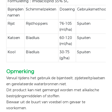
Formulering：Imidacloprid 35% SC
Bijsnijden
Schimmelziekten
Dosering
Gebruiksmethode:
namen
Rijst
Rijsthoppers
76-105
Spuiten
(ml/ha)
Katoen
Bladluis
60-120
Spuiten
(ml/ha)
Kool
Bladluis
30-75
Spuiten
(g/ha)
Opmerking
Vervuil tijdens het gebruik de bijenteelt, zijdeteeltplaatsen
en gerelateerde waterbronnen niet.
Dit product kan niet gemengd worden met alkalische
bestrijdingsmiddelen of stoffen.
Bewaar uit de buurt van voedsel om gevaar te
voorkomen.