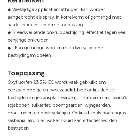
Kenmerken
bieten, fruitbomen en groentevelden om onkruid zoals
n zoals vossenstaart, boerenerfgras, sesbania en
◆
Veelzijdige applicatiemethoden: kan worden
aangebracht als spray, in korrelvorm of gemengd met
aarde voor een uniforme toepassing.
bladige onkruiden en zegges in gewassen zoals maïs,
◆ Breedwerkende onkruidbestrijding, effectief tegen veel
 bestrijden, zoals vossenstaart, boerengras en varkenskruid.
eenjarige onkruiden.
gen de pas gekiemde knoflook verdraaien of verbleken,
◆
Kan gemengd worden met diverse andere
bestrijdingsmiddelen.
ndgronden en hoger voor leem- of kleigronden.
Toepassing
Oxyfluorfen 23,5% EC wordt vaak gebruikt om
eenzaadlobbige en tweezaadlobbige onkruiden te
bestrijden in getransplanteerde rijst, katoen, maïs, pinda's,
sojabonen, suikerriet, boomgaarden, wijngaarden,
moestuinen en boskwekerijen. Onkruid zoals boerengras,
sesbania, alruin en varkenskruid kan effectief worden
bestreden.