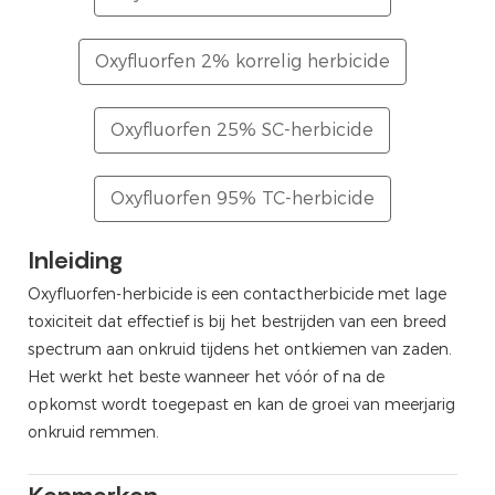
Oxyfluorfen 2% korrelig herbicide
Oxyfluorfen 25% SC-herbicide
Oxyfluorfen 95% TC-herbicide
Inleiding
sbaarheid, waardoor het regenbestendig is. Het wordt
a opkomst. Het komt voornamelijk de plant binnen via het
sis, voor en na opkomst. Bij de juiste dosering bestrijdt het
pkomst met een breed scala aan toepassingen en
Oxyfluorfen-herbicide is een contactherbicide met lage
n worden gemengd met andere pesticiden om het
herbiciden om het spectrum van onkruidbestrijding te
toxiciteit dat effectief is bij het bestrijden van een breed
spectrum aan onkruid tijdens het ontkiemen van zaden.
Het werkt het beste wanneer het vóór of na de
opkomst wordt toegepast en kan de groei van meerjarig
jker wordt om schade door herbicidedrift onder controle te
kruiden in gewassen zoals getransplanteerde rijst,
onkruid remmen.
aangebracht voor effectieve onkruidbestrijding tijdens het
rden, moestuinen en boskwekerijen. Onkruid zoals boerengras,
 vóór de opkomst van gewassen, waardoor breedbladige
nclusief onderdrukking van meerjarig onkruid. Het wordt
n en zorgt ook voor een goede restactiviteit in de bodem,
ebruikt in gewassen zoals katoen, uien, pinda's, sojabonen,