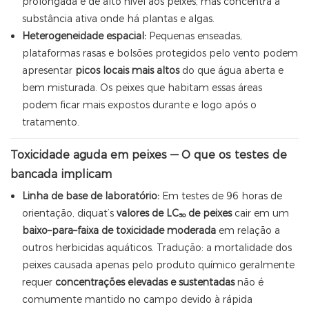
prolongada e de alto nível aos peixes, mas concentra a
substância ativa onde há plantas e algas.
Heterogeneidade espacial:
Pequenas enseadas,
plataformas rasas e bolsões protegidos pelo vento podem
apresentar
picos locais mais altos
do que água aberta e
bem misturada. Os peixes que habitam essas áreas
podem ficar mais expostos durante e logo após o
tratamento.
Toxicidade aguda em peixes — O que os testes de
bancada implicam
Linha de base de laboratório:
Em testes de 96 horas de
orientação, diquat’s
valores de LC₅₀ de peixes
cair em um
baixo–para–faixa de toxicidade moderada
em relação a
outros herbicidas aquáticos. Tradução: a mortalidade dos
peixes causada apenas pelo produto químico geralmente
requer
concentrações elevadas e sustentadas
não é
comumente mantido no campo devido à rápida