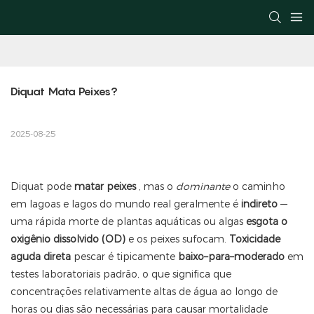
Diquat Mata Peixes?
2025-08-25
Diquat
pode
matar peixes
, mas o
dominante
o caminho
em lagoas e lagos do mundo real geralmente é
indireto
—
uma rápida morte de plantas aquáticas ou algas
esgota o
oxigênio dissolvido (OD)
e os peixes sufocam.
Toxicidade
aguda direta
pescar é tipicamente
baixo–para–moderado
em
testes laboratoriais padrão, o que significa que
concentrações relativamente altas de água ao longo de
horas ou dias são necessárias para causar mortalidade