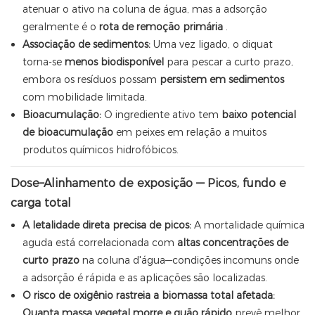
atenuar o ativo na coluna de água, mas a adsorção
geralmente é o
rota de remoção primária
.
Associação de sedimentos:
Uma vez ligado, o diquat
torna-se
menos biodisponível
para pescar a curto prazo,
embora os resíduos possam
persistem em sedimentos
com mobilidade limitada.
Bioacumulação:
O ingrediente ativo tem
baixo potencial
de bioacumulação
em peixes em relação a muitos
produtos químicos hidrofóbicos.
Dose–Alinhamento de exposição — Picos, fundo e
carga total
A letalidade direta precisa de picos:
A mortalidade química
aguda está correlacionada com
altas concentrações de
curto prazo
na coluna d'água—condições incomuns onde
a adsorção é rápida e as aplicações são localizadas.
O risco de oxigênio rastreia a biomassa total afetada:
Quanta massa vegetal morre e quão rápido
prevê melhor