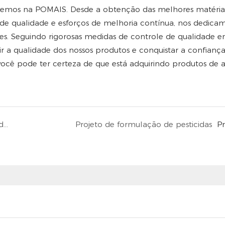
fazemos na POMAIS. Desde a obtenção das melhores matéria
e de qualidade e esforços de melhoria contínua, nos dedica
es. Seguindo rigorosas medidas de controle de qualidade e
r a qualidade dos nossos produtos e conquistar a confiança
 você pode ter certeza de que está adquirindo produtos de a
Quero saber sobre outros herbicidas, você pode me dar algumas recomendações?
Projeto de formulação de pesticidas
P