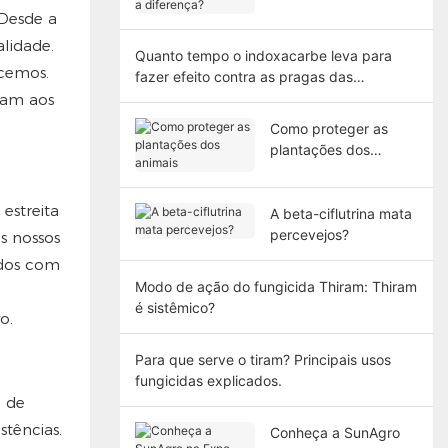
diferença?
 Desde a
alidade.
Quanto tempo o indoxacarbe leva para
ecemos.
fazer efeito contra as pragas das
plantações?
dam aos
Como proteger as
plantações dos
animais
estreita
A beta-ciflutrina mata
percevejos?
s nossos
ados com
Modo de ação do fungicida Thiram: Thiram
é sistêmico?
o.
Para que serve o tiram? Principais usos
fungicidas explicados.
a de
stências.
Conheça a SunAgro