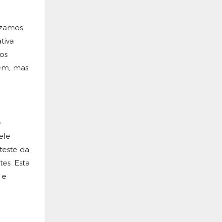
izamos
tiva
os
zem, mas
e
ele
teste da
es. Esta
 e