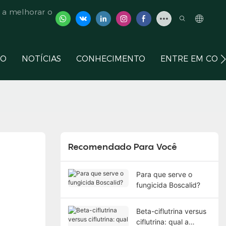
 a melhorar o
ÇO
NOTÍCIAS
CONHECIMENTO
ENTRE EM CON
Recomendado Para Você
Para que serve o
fungicida Boscalid?
Beta-ciflutrina versus
ciflutrina: qual a