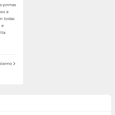
s-primas
mos a
m todas
 e
lta
róximo