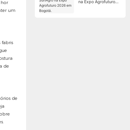
na Expo Agrofuturo
lhor
2026 em Bogotá.
nter um
fabris
gue
ostura
a de
órios de
ja
sobre
s.