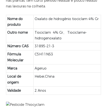
nas plantas, tem curto período residual e pouco resíduo
nas lavouras na colheita.
Nome do
Oxalato de hidrogênio tiociclam 4% Gr
produto
Outro nome
Tiociclam 4% Gr、 Tiociclame-
hidrogenoxalato
Número CAS
31895-21-3
Fórmula
C5H11NS3
Molecular
Marca
Ageruo
Local de
Hebei,China
origem
Validade
2 Anos