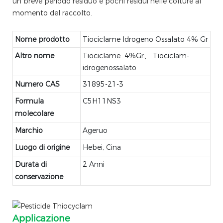
un breve periodo residuo e pochi residui nelle colture al
momento del raccolto.
Nome prodotto
Tiociclame Idrogeno Ossalato 4% Gr
Altro nome
Tiociclame 4%Gr、 Tiociclam-
idrogenossalato
Numero CAS
31895-21-3
Formula
C5H11NS3
molecolare
Marchio
Ageruo
Luogo di origine
Hebei, Cina
Durata di
2 Anni
conservazione
Applicazione