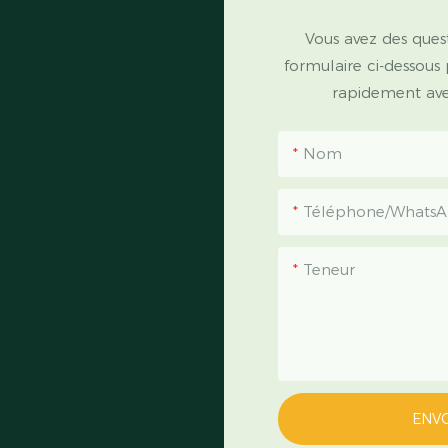
Vous avez des quest
formulaire ci-dessous
rapidement avec
Nom
Téléphone/Whats
Teneur
ENV