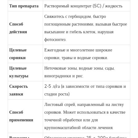
Тип препарата
Растворимый концентрат (SC) / жидкость
Свяжитесь с гербицидом, быстро
Способ
поглощенным растениями, вызывая быстрое
действия
высыхание и гибель клеток, нарушая
фотосинтез.
Целевые
Ежегодные и многолетние широкие
сорняки
сорняки, травы и водные сорняки.
Целевые
Неточковые зоны, водные зоны, сады,
культуры
виноградники и рис.
Скорость
2-5 л/га (в зависимости от типа сорняков и
заявки
стадии роста)
Листовый спрей, направленный на листву
Способ
сорняков. Может использоваться в качестве
применения
точечной обработки или для
крупномасштабной области лечения.
Варианты
Обваленная упаковка: 25 л, 200л барабаны