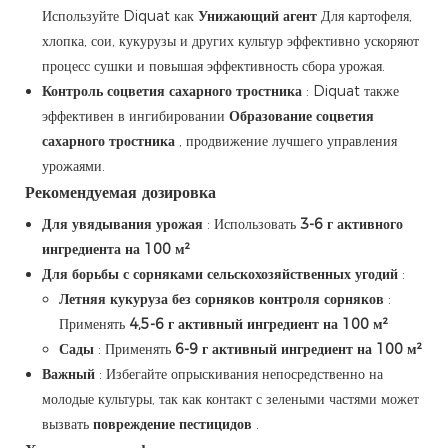
Используйте Diquat как
Унижающий агент
Для картофеля,
хлопка, сои, кукурузы и других культур эффективно ускоряют
процесс сушки и повышая эффективность сбора урожая.
Контроль соцветия сахарного тростника
: Diquat также
эффективен в ингибировании
Образование соцветия
сахарного тростника
, продвижение лучшего управления
урожаями.
Рекомендуемая дозировка
Для увядывания урожая
: Использовать
3-6 г активного
ингредиента на 100 м²
Для борьбы с сорняками сельскохозяйственных угодий
:
Летняя кукуруза без сорняков контроля сорняков
:
Применять
4,5-6 г активный ингредиент на 100 м²
Сады
: Применять
6-9 г активный ингредиент на 100 м²
Важный
: Избегайте опрыскивания непосредственно на
молодые культуры, так как контакт с зелеными частями может
вызвать
повреждение пестицидов
.