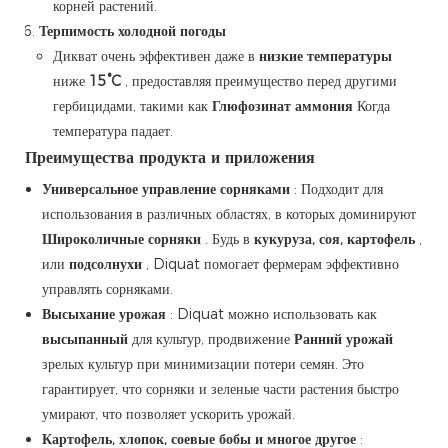
корней растений.
Терпимость холодной погоды
Дикват очень эффективен даже в
низкие температуры
ниже
15°C
, предоставляя преимущество перед другими
гербицидами, такими как
Глюфозинат аммония
Когда
температура падает.
Преимущества продукта и приложения
Универсальное управление сорняками
: Подходит для
использования в различных областях, в которых доминируют
Широколичные сорняки
. Будь в
кукуруза, соя, картофель
,
или
подсолнухи
, Diquat помогает фермерам эффективно
управлять сорняками.
Высыхание урожая
: Diquat можно использовать как
высыпанный
для культур, продвижение
Ранний урожай
зрелых культур при минимизации потери семян. Это
гарантирует, что сорняки и зеленые части растения быстро
умирают, что позволяет ускорить урожай.
Картофель, хлопок, соевые бобы и многое другое
: