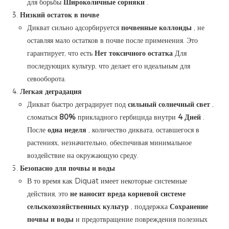
для борьбы
Широколичные сорняки
.
Низкий остаток в почве
Дикват сильно адсорбируется
почвенные коллоиды
, не
оставляя мало остатков в почве после применения. Это
гарантирует, что есть
Нет токсичного остатка
Для
последующих культур, что делает его идеальным для
севооборота.
Легкая деградация
Дикват быстро деградирует под
сильный солнечный свет
,
сломаться
80%
прикладного гербицида внутри
4 Дней
.
После
одна неделя
, количество диквата, оставшегося в
растениях, незначительно, обеспечивая минимальное
воздействие на окружающую среду.
Безопасно для почвы и воды
В то время как Diquat имеет некоторые системные
действия, это
не наносит вреда корневой системе
сельскохозяйственных культур
, поддержка
Сохранение
почвы и воды
и предотвращение повреждения полезных