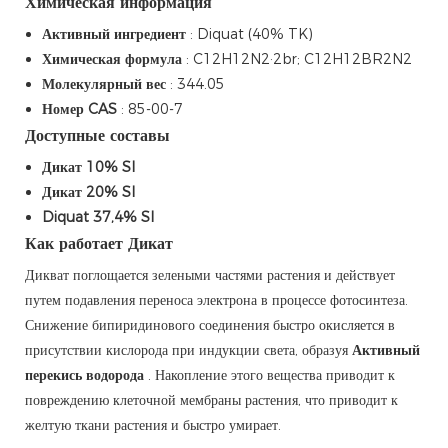
Химическая информация
Активный ингредиент
: Diquat (40% TK)
Химическая формула
: C12H12N2·2br; C12H12BR2N2
Молекулярный вес
: 344.05
Номер CAS
: 85-00-7
Доступные составы
Дикат 10% Sl
Дикат 20% Sl
Diquat 37,4% Sl
Как работает Дикат
Дикват поглощается зелеными частями растения и действует
путем подавления переноса электрона в процессе фотосинтеза.
Снижение бипиридинового соединения быстро окисляется в
присутствии кислорода при индукции света, образуя
Активный
перекись водорода
. Накопление этого вещества приводит к
повреждению клеточной мембраны растения, что приводит к
желтую ткани растения и быстро умирает.