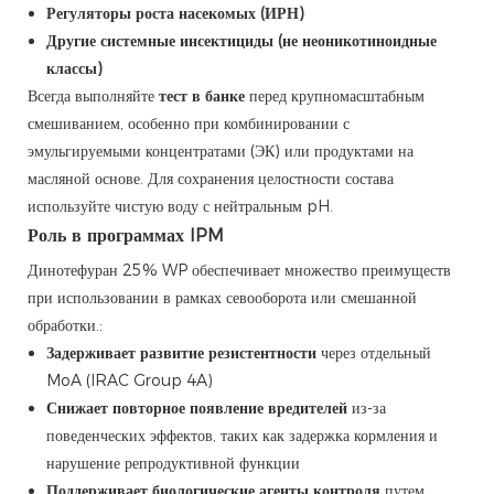
Регуляторы роста насекомых (ИРН)
Другие системные инсектициды (не неоникотиноидные
классы)
Всегда выполняйте
тест в банке
перед крупномасштабным
смешиванием, особенно при комбинировании с
эмульгируемыми концентратами (ЭК) или продуктами на
масляной основе. Для сохранения целостности состава
используйте чистую воду с нейтральным pH.
Роль в программах IPM
Динотефуран 25% WP обеспечивает множество преимуществ
при использовании в рамках севооборота или смешанной
обработки.:
Задерживает развитие резистентности
через отдельный
MoA (IRAC Group 4A)
Снижает повторное появление вредителей
из-за
поведенческих эффектов, таких как задержка кормления и
нарушение репродуктивной функции
Поддерживает биологические агенты контроля
путем