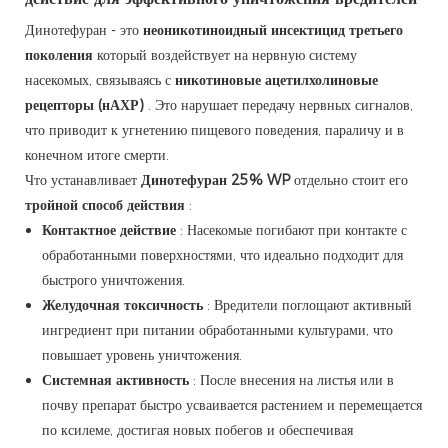
Динотефуран - это
неоникотиноидный инсектицид третьего
поколения
который воздействует на нервную систему
насекомых, связываясь с
никотиновые ацетилхолиновые
рецепторы (нАХР)
. Это нарушает передачу нервных сигналов,
что приводит к угнетению пищевого поведения, параличу и в
конечном итоге смерти.
Что устанавливает
Динотефуран 25% WP
отдельно стоит его
тройной способ действия
:
Контактное действие
: Насекомые погибают при контакте с
обработанными поверхностями, что идеально подходит для
быстрого уничтожения.
Желудочная токсичность
: Вредители поглощают активный
ингредиент при питании обработанными культурами, что
повышает уровень уничтожения.
Системная активность
: После внесения на листья или в
почву препарат быстро усваивается растением и перемещается
по ксилеме, достигая новых побегов и обеспечивая