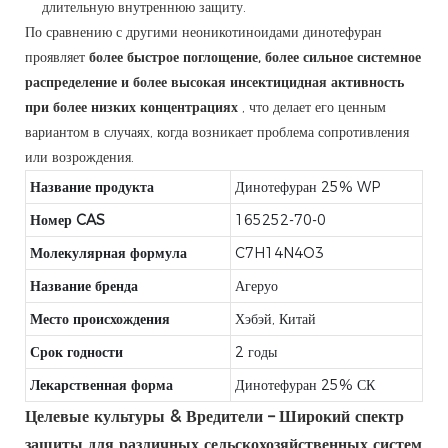
длительную внутреннюю защиту.
По сравнению с другими неоникотиноидами динотефуран
проявляет
более быстрое поглощение, более сильное системное
распределение и более высокая инсектицидная активность
при более низких концентрациях
, что делает его ценным
вариантом в случаях, когда возникает проблема сопротивления
или возрождения.
Название продукта
Динотефуран 25% WP
Номер CAS
165252-70-0
Молекулярная формула
C7H14N4O3
Название бренда
Агеруо
Место происхождения
Хэбэй, Китай
Срок годности
2 годы
Лекарственная форма
Динотефуран 25% СК
Целевые культуры & Вредители – Широкий спектр
защиты для различных сельскохозяйственных систем