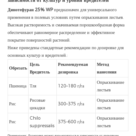
зависимости от культур и уровня вредителей
Динотефуран 25% WP
предназначен для универсального
применения в полевых условиях путем опрыскивания листьев.
Высокая растворимость и смачиваемая порошкообразная форма
обеспечивают равномерное распределение и эффективное
покрытие поверхностей растений.
Ниже приведены стандартные рекомендации по дозировке для
основных культур и вредителей.:
Цель
Рекомендуемая
Метод
Обрезать
Вредитель
дозировка
нанесения
Опрыскивание
Пшеница
Тля
120–180 г/га
листьев
Рисовые
Опрыскивание
Рис
300–375 г/га
цикадки
листьев
Chilo
Опрыскивание
Рис
375–600 г/га
suppressalis
листьев
Примечание: Дозировка может варьироваться в зависимости от популяции