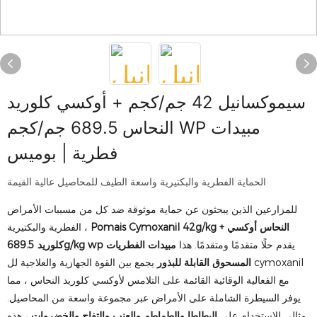
سيموكسانيل 42 جم/كجم + أوكسي كلوريد
النحاس 689.5 جم/كجم WP مبيدات
فطرية | بوميس
الحماية الفطرية والبكتيرية واسعة الطيف للمحاصيل عالية القيمة
للمزارعين الذين يبحثون عن حماية موثوقة ضد كل من مسببات الأمراض
Pomais Cymoxanil 42g/kg + النحاس أوكسي
الفطرية والبكتيرية ،
يقدم حلًا متقدمًا ومتقدمًا. هذا
مبيدات الفطريات
كلوريد 689.5g/kg wp
المسحوق القابلة للبذور
يجمع بين القوة الجهازية والعلاجية لل cymoxanil
مع الفعالية الوقائية القائمة على التلامس لأوكسي كلوريد النحاس ، مما
يوفر السيطرة الشاملة على الأمراض عبر مجموعة واسعة من المحاصيل.
مثالي للاستخدام على
البطاطا والطماطم والعنب والتفاح والخضروات
، هذه