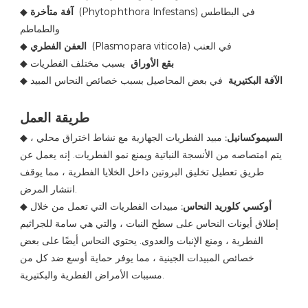
(Phytophthora Infestans) في البطاطس
آفة متأخرة
◆
والطماطم
(Plasmopara viticola) في العنب
العفن الفطري
◆
بقع الأوراق
بسبب مختلف الفطريات
◆
الآفة البكتيرية
في بعض المحاصيل بسبب خصائص النحاس المبيد
◆
طريقة العمل
السيموكسانيل:
مبيد الفطريات الجهازية مع نشاط اختراق محلي ،
◆
يتم امتصاصه من الأنسجة النباتية ويمنع نمو الفطريات. إنه يعمل عن
طريق تعطيل تخليق البروتين داخل الخلايا الفطرية ، مما يوقف
انتشار المرض.
أوكسي كلوريد النحاس:
مبيدات الفطريات التي تعمل من خلال
◆
إطلاق أيونات النحاس على سطح النبات ، والتي هي سامة للجراثيم
الفطرية ، ومنع الإنبات والعدوى. يحتوي النحاس أيضًا على بعض
خصائص المبيدات الجينية ، مما يوفر حماية أوسع ضد كل من
مسببات الأمراض الفطرية والبكتيرية.