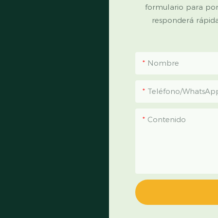
formulario para po
responderá rápid
Nombre
Teléfono/WhatsAp
Contenido