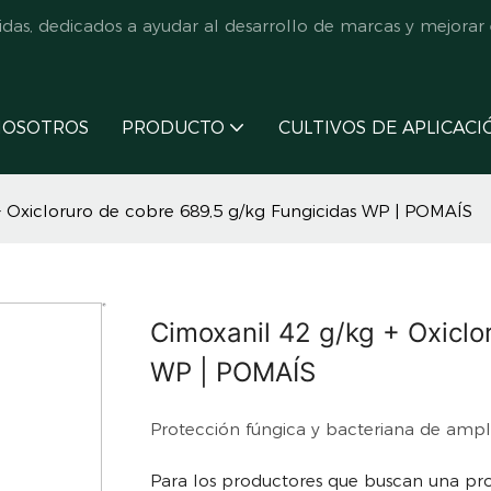
s, dedicados a ayudar al desarrollo de marcas y mejorar e
NOSOTROS
PRODUCTO
CULTIVOS DE APLICACI
+ Oxicloruro de cobre 689,5 g/kg Fungicidas WP | POMAÍS
Cimoxanil 42 g/kg + Oxiclo
WP | POMAÍS
Protección fúngica y bacteriana de ampli
Para los productores que buscan una pro