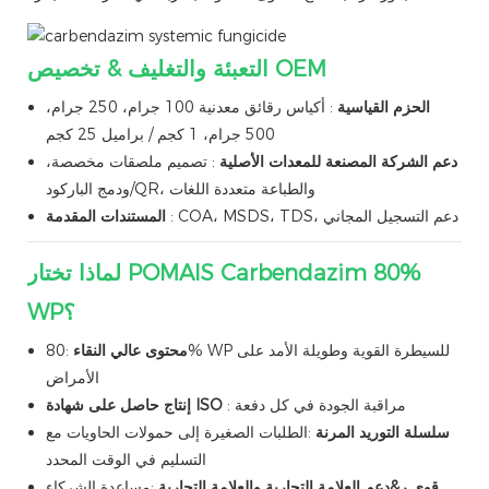
التعبئة والتغليف & تخصيص OEM
الحزم القياسية
: أكياس رقائق معدنية 100 جرام، 250 جرام،
500 جرام، 1 كجم / براميل 25 كجم
دعم الشركة المصنعة للمعدات الأصلية
: تصميم ملصقات مخصصة،
ودمج الباركود/QR، والطباعة متعددة اللغات
: COA، MSDS، TDS، دعم التسجيل المجاني
المستندات المقدمة
لماذا تختار POMAIS Carbendazim 80%
WP؟
محتوى عالي النقاء
:80% WP للسيطرة القوية وطويلة الأمد على
الأمراض
: مراقبة الجودة في كل دفعة
إنتاج حاصل على شهادة ISO
سلسلة التوريد المرنة
:الطلبات الصغيرة إلى حمولات الحاويات مع
التسليم في الوقت المحدد
قوي ر&دعم العلامة التجارية والعلامة التجارية
:مساعدة الشركاء