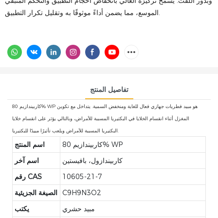
وبذور اللفت. يسمح تركيزه العالي بانخفاض أحجام التطبيق والتحكم المتبقي
الموسع، مما يضمن أداءً موثوقًا به وتقليل تكرار التطبيق.
تفاصيل المنتج
كاربيندازيم 80% WP هو مبيد فطريات جهازي فعال للغاية ومنخفض السمية. يتداخل مع تكوين
المغزل أثناء انقسام الخلايا في البكتيريا المسببة للأمراض، وبالتالي يؤثر على انقسام خلايا
البكتيريا المسببة للأمراض ويلعب تأثيرًا مبيدًا للبكتيريا.
كاربيندازيم 80% WP
اسم المنتج
كاربيندازول، بافيستين
اسم آخر
10605-21-7
رقم CAS
C9H9N3O2
الصيغة الجزيئية
مبيد حشري
يكتب