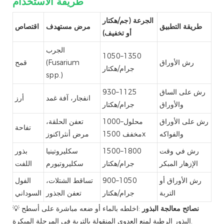
طريقة الاستخدام
الجرعة (جم/هكتار
طريقة التطبيق
مرض مستهدف
اقتصاص
أو تخفيف)
الجرب
1050–1350
رش الأوراق
(Fusarium
قمح
جرام/هكتار
spp.)
رش على الساق
930–1125
انفجار، آفة غمد
أرز
والأوراق
جرام/هكتار
رش على الأوراق
1000–محلول
تعفن الحلقة،
تفاحة
والفواكه
مخفف 1500x
مرض أنثراكنوز
رش في وقت
1500–1800
سكليروتينيا
بذور
الإزهار المبكر
جرام/هكتار
سكليروتيورم
اللفت
رش الأوراق أو
900–1050
تساقط الشتلات،
الفول
التربة
جرام/هكتار
تعفن الجذور
السوداني
نصائح معالجة البذور
:اخلطه بالماء أو ضعه مباشرة على أسطح
💡
البذور الرطبة لمنع العدوى المنقولة بالتربة في المرحلة المبكرة.