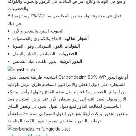
واسع في الوقاية وعلاج أمراض النباتات في الزهور والحبوب والفواكه
والخضروات.
كاربيندازيم 80% WP فعال في مجموعة واسعة من المحاصيل بما
في ذلك:
الحبوب
:القمح والشعير والأرز
أشجار الفاكهة
: التفاح والكمثرى والحمضيات
البقوليات
:الفول السوداني وفول الصويا
الخضروات
: الطماطم والخيار والبصل
البذور الزيتية
: بذور اللفت، عباد الشمس
استخدم طريقة تسميد البذور Carbendazim 80% WP أو نقع البذور
للسيطرة على ذبول القطن والأنثراكنوز. استخدم طرق الرش للوقاية
من أمراض الحبوب ومكافحتها، مثل تفحم القمح وذبول الرأس، وتفجّع
الأرز وذبول الغمد. انتبه إلى رش سيقان الأرز عند الرش. استخدم مبيد
البافيستين لمعالجة البذور لمنع ذبول الفول السوداني وتعفن الساق
وتعفن الجذور. يمكنك أيضًا نقع بذور الفول السوداني لمدة 24 ساعة أو
ترطيب البذور بالماء، ثم تسميد البذور بالكمية المناسبة.