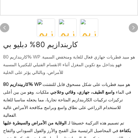
كاربندازيم 80% دبليو بي
كاربندازيم 80% WP هو مبيد فطريات جهازي فعال للغاية ومنخفض السمية.
فهو يتداخل مع تكوين المغزل أثناء الانقسام الفتيلي للبكتيريا المسببة
للأمراض، وبالتالي يؤثر على الخلية
هو مبيد فطريات على شكل مسحوق قابل للتشتت
كاربيندازيم 80% WP
في الماء
واسع الطيف، جهازي، وقائي وعلاجي
ملكيات. وهو من بين أعلى
تركيزات تركيبات الكاربندازيم المتاحة تجاريا، مما يجعله مناسبا للغاية
للاستخدام الزراعي على نطاق واسع وبرامج مكافحة الأمراض عالية
الفعالية.
تم تصميم هذه التركيبة خصيصًا لـ
الوقاية من الأمراض والسيطرة عليها
بكفاءة
في المحاصيل الرئيسية مثل القمح والأرز والفول السوداني والتفاح