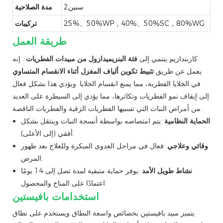
سنين2
مدة الصلاحية
25%、50%WP，40%、50%SC，80%WG
تركيبات
طريقة العمل
كاربندازيم ينتمي إلى
فئة البنزيميدازول من مبيدات الفطريات
. إنه
يعمل عن طريق
تثبيط تكوين ألياف المغزل أثناء الانقسام المتساوي
في الخلايا الفطرية، مما يمنع انقسام الخلايا. ويؤدي هذا بشكل فعال
إلى إيقاف نمو الفطريات وتكاثرها، مما يؤدي إلى السيطرة على العديد
من أمراض النبات التي تسببها الفطريات الزقية والفطريات الناقصة.
الحماية النظامية
:يتم امتصاصه بواسطة أنسجة النبات وينتقل بشكل
أفقي (إلى الأعلى).
وقائي وعلاجي
:فعال في مراحل العدوى المبكرة وللعلاج بعد ظهور
المرض.
نشاط طويل الأمد
:يوفر حماية متبقية لمدة تصل إلى 14 يومًا
اعتمادًا على المناخ والمحصول.
استخدامات بافيستين
يتميز مبيد بافيستين بخصائص واسعة النطاق ويستخدم على نطاق