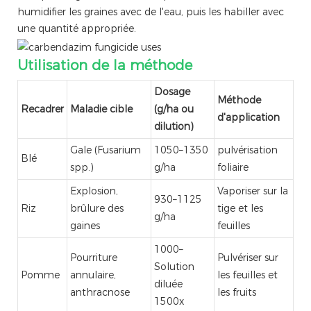
humidifier les graines avec de l'eau, puis les habiller avec
une quantité appropriée.
Utilisation de la méthode
Dosage
Méthode
Recadrer
Maladie cible
(g/ha ou
d'application
dilution)
Gale (Fusarium
1050–1350
pulvérisation
Blé
spp.)
g/ha
foliaire
Explosion,
Vaporiser sur la
930–1125
Riz
brûlure des
tige et les
g/ha
gaines
feuilles
1000–
Pourriture
Pulvériser sur
Solution
Pomme
annulaire,
les feuilles et
diluée
anthracnose
les fruits
1500x