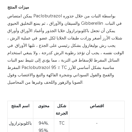
ميزات المنتج
يمكن امتصاص Paclobutrazol بواسطة النبات من خلال جذوره
والسيقان والأوراق ، ثم يمنع التخليق الحيوي Gibberellin في النبات.
يمكن أن تجعل باكلوبوترازول خلايا الجذور وأغماد الأوراق وأوراق
شتلات الأرز أصغر وزادت طبقات الخلايا لكل عضو. في عملية الرش ،
يجب رش بوليغازول بشكل رئيسي على الجذع ، تليها الأوراق. في
الوقت نفسه ، يجب أن تؤخذ رطوبة الرش كدرجة ، ولا ينبغي استخدام
السائل المفرط للإسقاط في التربة ، مما يؤدي إلى تثبيط نمو النبات
المفرط Paclobutrazol 95 ٪ TC مناسبة بشكل أساسي للأرز
والقمح والفول السوداني وشجرة الفاكهة والتبغ والاغتصاب وفول
الصويا والزهور واللحف وغيرها من المحاصيل.
اقتصاص
شكل
محتوى
اسم المنتج
الجرعة
-
TC
94%,
باكلوبوترازول
95%,