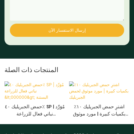
إرسال الاستفسار الآن
المنتجات ذات الصلة
اشترِ حمض الجبريليك ١٠٪؜
حمض الجبريليك ٤٠٪ SP | مُوَرِّد
بكميات كبيرة | مورد موثوق
نباتي فعال للزراعة
لحمض الجبريليك
<000000> البستنة