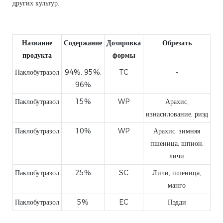
других культур.
Название
Содержание
Дозировка
Обрезать
продукта
формы
Паклобутразол
94%, 95%,
TC
-
96%
Паклобутразол
15%
WP
Арахис,
изнасилование, риэд
Паклобутразол
10%
WP
Арахис, зимняя
пшеница, шпион,
личи
Паклобутразол
25%
SC
Личи, пшеница,
манго
Паклобутразол
5%
EC
Пэдди