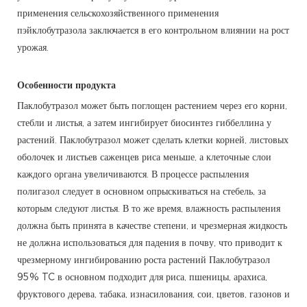
применения сельскохозяйственного применения
пэйклобутразола заключается в его контрольном влиянии на рост
урожая.
Особенности продукта
Паклобутразол может быть поглощен растением через его корни,
стебли и листья, а затем ингибирует биосинтез гиббеллина у
растений. Паклобутразол может сделать клетки корней, листовых
оболочек и листьев саженцев риса меньше, а клеточные слои
каждого органа увеличиваются. В процессе распыления
полигазол следует в основном опрыскиваться на стебель, за
которым следуют листья. В то же время, влажность распыления
должна быть принята в качестве степени, и чрезмерная жидкость
не должна использоваться для падения в почву, что приводит к
чрезмерному ингибированию роста растений Паклобутразол
95% TC в основном подходит для риса, пшеницы, арахиса,
фруктового дерева, табака, изнасилования, сои, цветов, газонов и