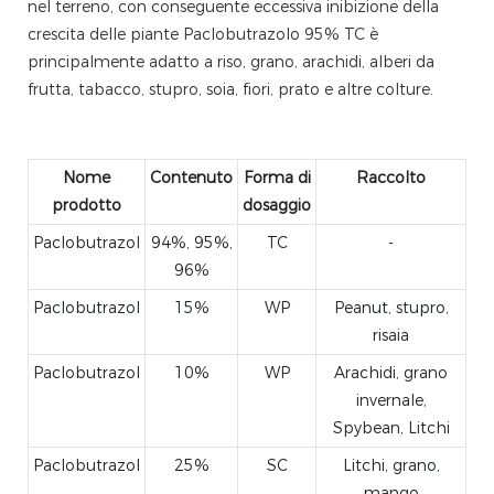
nel terreno, con conseguente eccessiva inibizione della
crescita delle piante Paclobutrazolo 95% TC è
principalmente adatto a riso, grano, arachidi, alberi da
frutta, tabacco, stupro, soia, fiori, prato e altre colture.
Nome
Contenuto
Forma di
Raccolto
prodotto
dosaggio
Paclobutrazol
94%, 95%,
TC
-
96%
Paclobutrazol
15%
WP
Peanut, stupro,
risaia
Paclobutrazol
10%
WP
Arachidi, grano
invernale,
Spybean, Litchi
Paclobutrazol
25%
SC
Litchi, grano,
mango