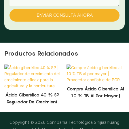
ENVIAR CONSULTA AHORA
Productos Relacionados
Compre Ácido Giberélico Al
Ácido Giberélico 40 % SP |
10 % TB Al Por Mayor |
Regulador De Crecimiento
Proveedor Confiable De
Del Crecimiento Eficaz Para
PGR
La Agricultura Y La
Horticultura
Copyright © 2026
Compañía Tecnológica Shijiazhuang