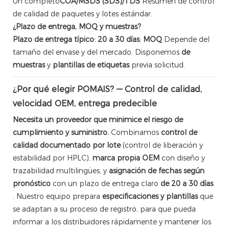
Un completo
COA/MSDS (SDS)/TDS
Resumen de control
de calidad de paquetes y lotes estándar.
¿Plazo de entrega, MOQ y muestras?
Plazo de entrega típico: 20 a 30 días
;
MOQ
Depende del
tamaño del envase y del mercado. Disponemos
de
muestras
y
plantillas de etiquetas
previa solicitud.
¿Por qué elegir POMAIS? — Control de calidad,
velocidad OEM, entrega predecible
Necesita un proveedor que minimice el riesgo de
cumplimiento y suministro.
Combinamos
control de
calidad documentado por lote
(control de liberación y
estabilidad por HPLC),
marca propia OEM
con diseño y
trazabilidad multilingües, y
asignación de fechas según
pronóstico
con un plazo de entrega claro
de 20 a 30 días
. Nuestro equipo prepara
especificaciones y plantillas
que
se adaptan a su proceso de registro, para que pueda
informar a los distribuidores rápidamente y mantener los