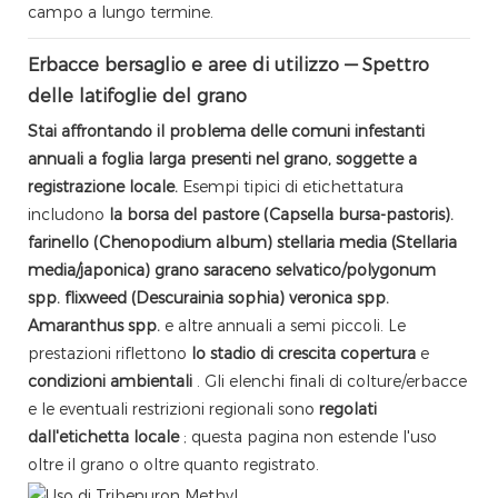
campo a lungo termine.
Erbacce bersaglio e aree di utilizzo — Spettro
delle latifoglie del grano
Stai affrontando il problema delle comuni infestanti
annuali a foglia larga presenti nel grano, soggette a
registrazione locale.
Esempi tipici di etichettatura
includono
la borsa del pastore (Capsella bursa-pastoris).
farinello (Chenopodium album)
stellaria media (Stellaria
media/japonica)
grano saraceno selvatico/polygonum
spp.
flixweed (Descurainia sophia)
veronica spp.
Amaranthus spp.
e altre annuali a semi piccoli. Le
prestazioni riflettono
lo stadio di crescita
copertura
e
condizioni ambientali
. Gli elenchi finali di colture/erbacce
e le eventuali restrizioni regionali sono
regolati
dall'etichetta locale
; questa pagina non estende l'uso
oltre il grano o oltre quanto registrato.