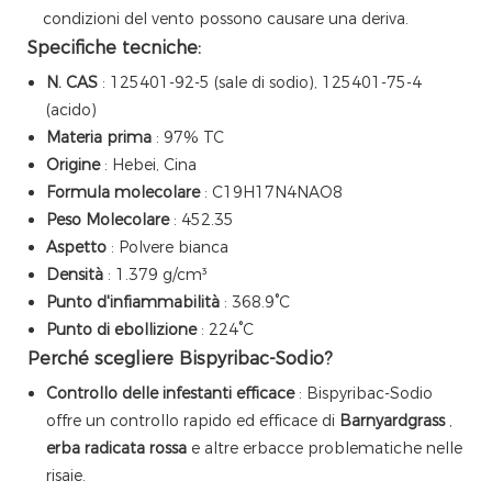
condizioni del vento possono causare una deriva.
Specifiche tecniche:
N. CAS
: 125401-92-5 (sale di sodio), 125401-75-4
(acido)
Materia prima
: 97% TC
Origine
: Hebei, Cina
Formula molecolare
: C19H17N4NAO8
Peso Molecolare
: 452.35
Aspetto
: Polvere bianca
Densità
: 1.379 g/cm³
Punto d'infiammabilità
: 368.9°C
Punto di ebollizione
: 224°C
Perché scegliere Bispyribac-Sodio?
Controllo delle infestanti efficace
: Bispyribac-Sodio
offre un controllo rapido ed efficace di
Barnyardgrass
,
erba radicata rossa
e altre erbacce problematiche nelle
risaie.