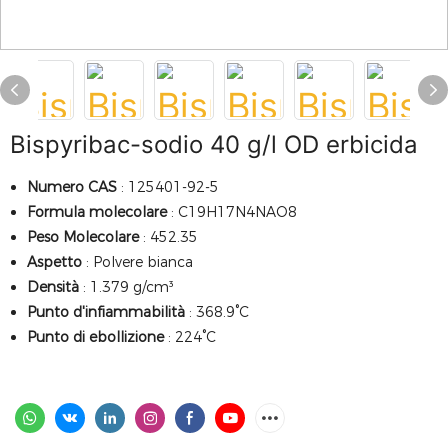
Bispyribac-sodio 40 g/l OD erbicida
Numero CAS
: 125401-92-5
Formula molecolare
: C19H17N4NAO8
Peso Molecolare
: 452.35
Aspetto
: Polvere bianca
Densità
: 1.379 g/cm³
Punto d'infiammabilità
: 368.9°C
Punto di ebollizione
: 224°C