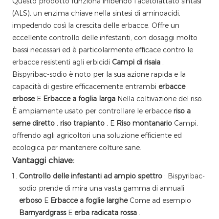
Questo prodotto funziona inibendo l'acetolattato sintasi
(ALS), un enzima chiave nella sintesi di aminoacidi,
impedendo così la crescita delle erbacce. Offre un
eccellente controllo delle infestanti, con dosaggi molto
bassi necessari ed è particolarmente efficace contro le
erbacce resistenti agli erbicidi
Campi di risaia
.
Bispyribac-sodio è noto per la sua azione rapida e la
capacità di gestire efficacemente entrambi
erbacce
erbose
E
Erbacce a foglia larga
Nella coltivazione del riso.
È ampiamente usato per controllare le erbacce
riso a
seme diretto
,
riso trapianto
, E
Riso montanario
Campi,
offrendo agli agricoltori una soluzione efficiente ed
ecologica per mantenere colture sane.
Vantaggi chiave:
Controllo delle infestanti ad ampio spettro
: Bispyribac-
sodio prende di mira una vasta gamma di annuali
erboso
E
Erbacce a foglie larghe
Come ad esempio
Barnyardgrass
E
erba radicata rossa
.