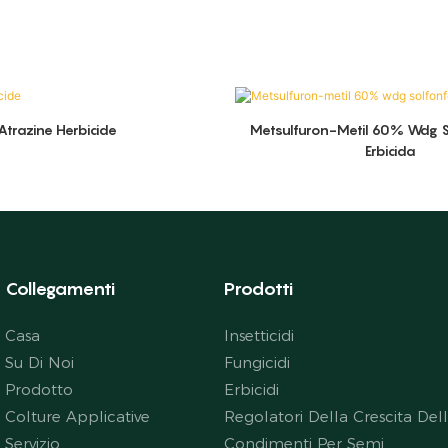
Atrazine Herbicide
Metsulfuron-Metil 60% Wdg S
Erbicida
Collegamenti
Prodotti
Casa
Insetticidi
Su Di Noi
Fungicidi
Prodotto
Erbicidi
Colture Applicative
Regolatori Della Crescita Del
Servizio
Condimenti Per Semi