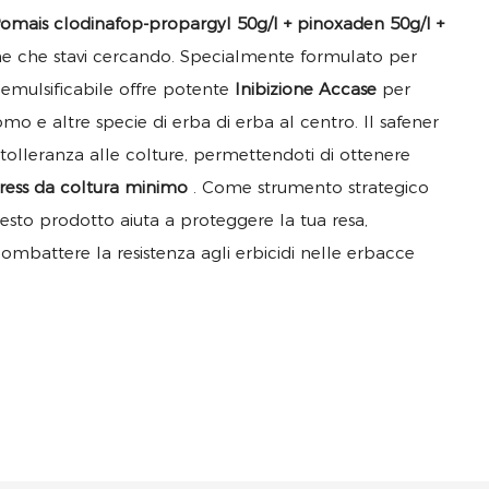
omais clodinafop-propargyl 50g/l + pinoxaden 50g/l +
one che stavi cercando. Specialmente formulato per
emulsificabile offre potente
Inibizione Accase
per
romo e altre specie di erba di erba al centro. Il safener
 tolleranza alle colture, permettendoti di ottenere
tress da coltura minimo
. Come strumento strategico
esto prodotto aiuta a proteggere la tua resa,
ombattere la resistenza agli erbicidi nelle erbacce