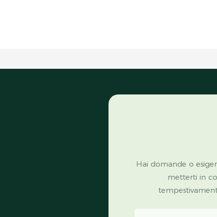
Hai domande o esigen
metterti in c
tempestivamente 