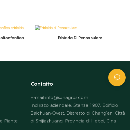
olfonfonfiea
Erbicida Di Penoxsulam
Contatto
E-mail:
info@sunagros.com
Indirizzo aziendale: Stanza 1907, Edificio
Baichuan-Ovest, Distretto di Chang'an, Città
le Piante
di Shijiazhuang, Provincia di Hebei, Cina