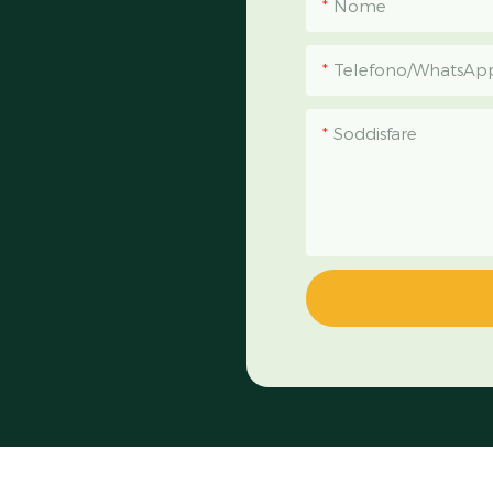
Nome
Telefono/WhatsAp
Soddisfare