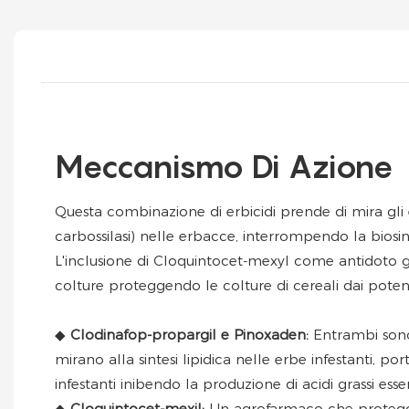
Meccanismo Di Azione
Questa combinazione di erbicidi prende di mira gli
carbossilasi) nelle erbacce, interrompendo la biosinte
L'inclusione di Cloquintocet-mexyl come antidoto ga
colture proteggendo le colture di cereali dai potenzi
◆
Clodinafop-propargil e Pinoxaden:
Entrambi sono
mirano alla sintesi lipidica nelle erbe infestanti, p
infestanti inibendo la produzione di acidi grassi essen
◆
Cloquintocet-mexil:
Un agrofarmaco che protegg