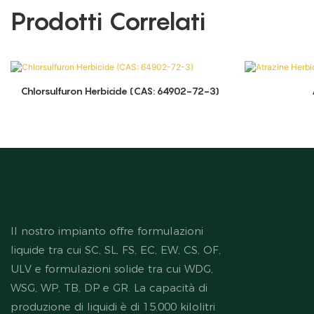
Prodotti Correlati
Chlorsulfuron Herbicide (CAS: 64902-72-3)
Il nostro impianto offre formulazioni
liquide tra cui SC, SL, FS, EC, EW, CS, OF,
ULV e formulazioni solide tra cui WDG,
WSG, WP, TB, DP e GR. La capacità di
produzione di liquidi è di 15.000 kilolitri