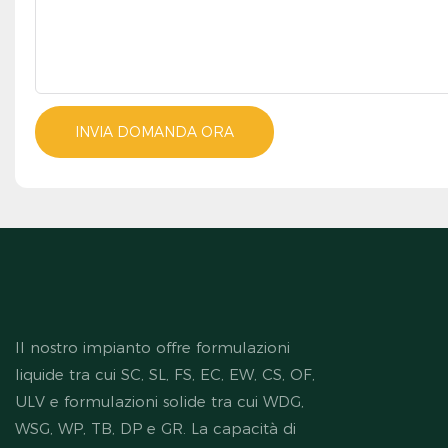
INVIA DOMANDA ORA
Il nostro impianto offre formulazioni
liquide tra cui SC, SL, FS, EC, EW, CS, OF,
ULV e formulazioni solide tra cui WDG,
WSG, WP, TB, DP e GR. La capacità di