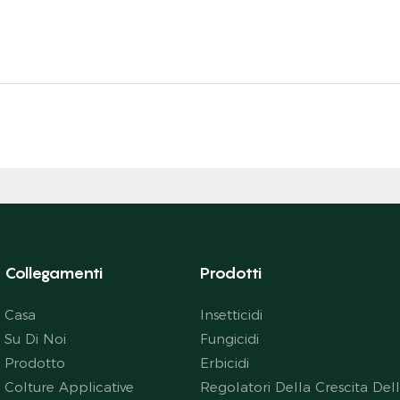
Collegamenti
Prodotti
Casa
Insetticidi
Su Di Noi
Fungicidi
Prodotto
Erbicidi
Colture Applicative
Regolatori Della Crescita Del