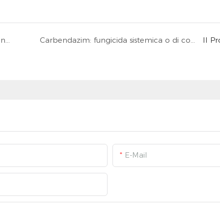
Controllo del bug per piante offuscate occidentali
Carbendazim: fungicida sistemica o di contatto?
Il P
E-Mail