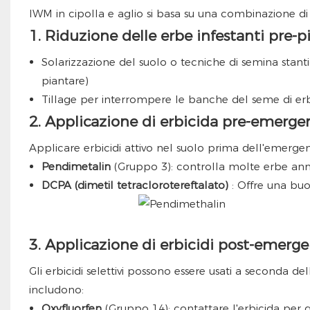
IWM in cipolla e aglio si basa su una combinazione di 
1. Riduzione delle erbe infestanti pre-p
Solarizzazione del suolo o tecniche di semina stant
piantare)
Tillage per interrompere le banche del seme di er
2. Applicazione di erbicida pre-emerge
Applicare erbicidi attivo nel suolo prima dell'emergenza
Pendimetalin
(Gruppo 3): controlla molte erbe annua
DCPA (dimetil tetraclorotereftalato)
: Offre una buo
3. Applicazione di erbicidi post-emerg
Gli erbicidi selettivi possono essere usati a seconda della
includono:
Oxyfluorfen
(Gruppo 14): contattare l'erbicida per gio