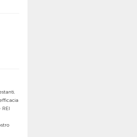
stanti,
efficacia
e REI
ostro