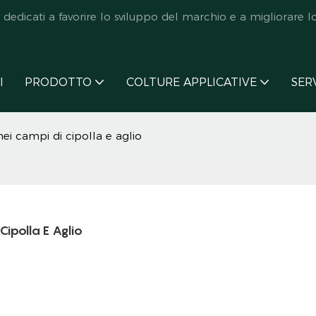
icati a favorire lo sviluppo del marchio e a migliorare lo s
I
PRODOTTO
COLTURE APPLICATIVE
SER
ei campi di cipolla e aglio
Cipolla E Aglio