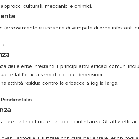
approcci culturali, meccanici e chimici:
ianta
io (arrossamento e uccisione di vampate di erbe infestanti p
ba
nza
 delle erbe infestanti. I principi attivi efficaci comuni inc
li e latifoglie a semi di piccole dimensioni.
na attività residua contro le erbacce a foglia larga.
Pendimetalin
enza
 fase delle colture e del tipo di infestanza. Gli attivi efficaci
vani latifoglie; Utilizzare con cura per evitare lesioni fogliar