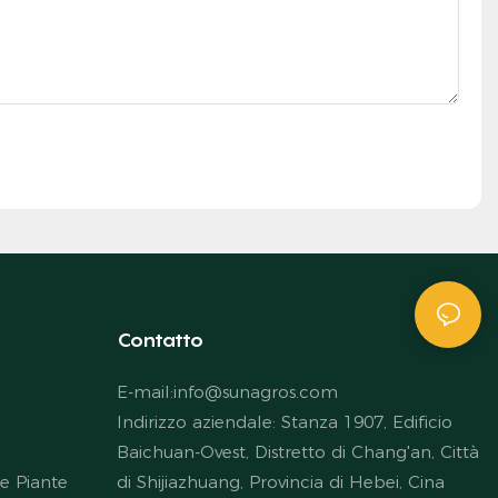
Contatto
E-mail:
info@sunagros.com
Indirizzo aziendale: Stanza 1907, Edificio
Baichuan-Ovest, Distretto di Chang'an, Città
le Piante
di Shijiazhuang, Provincia di Hebei, Cina