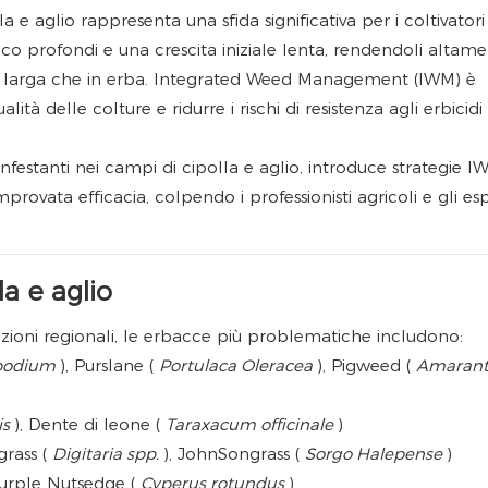
la e aglio rappresenta una sfida significativa per i coltivatori
co profondi e una crescita iniziale lenta, rendendoli altam
glia larga che in erba. Integrated Weed Management (IWM) è
à delle colture e ridurre i rischi di resistenza agli erbicidi
nfestanti nei campi di cipolla e aglio, introduce strategie 
omprovata efficacia, colpendo i professionisti agricoli e gli esp
a e aglio
azioni regionali, le erbacce più problematiche includono:
podium
), Purslane (
Portulaca Oleracea
), Pigweed (
Amarant
is
), Dente di leone (
Taraxacum officinale
)
grass (
Digitaria spp.
), JohnSongrass (
Sorgo Halepense
)
Purple Nutsedge (
Cyperus rotundus
)