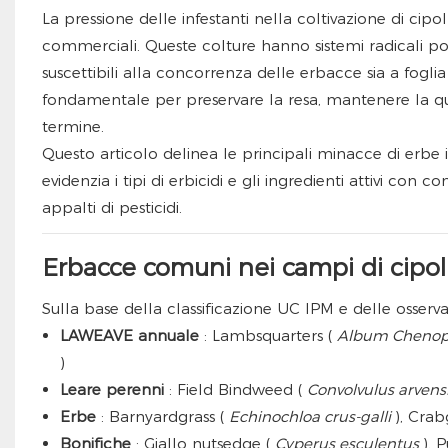
La pressione delle infestanti nella coltivazione di cipol
commerciali. Queste colture hanno sistemi radicali po
suscettibili alla concorrenza delle erbacce sia a fo
fondamentale per preservare la resa, mantenere la qualit
termine.
Questo articolo delinea le principali minacce di erbe i
evidenzia i tipi di erbicidi e gli ingredienti attivi con c
appalti di pesticidi.
Erbacce comuni nei campi di cipoll
Sulla base della classificazione UC IPM e delle osserv
LAWEAVE annuale
: Lambsquarters (
Album Cheno
)
Leare perenni
: Field Bindweed (
Convolvulus arvens
Erbe
: Barnyardgrass (
Echinochloa crus-galli
), Crab
Bonifiche
: Giallo nutsedge (
Cyperus esculentus
), 