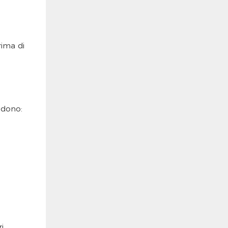
rima di
ludono:
i.