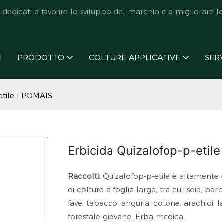
icati a favorire lo sviluppo del marchio e a migliorare lo s
I
PRODOTTO
COLTURE APPLICATIVE
SER
etile | POMAIS
Erbicida Quizalofop-p-etil
Raccolti:
Quizalofop-p-etile è altamente e
di colture a foglia larga, tra cui: soia, bar
fave, tabacco, anguria, cotone, arachidi, lat
forestale giovane, Erba medica.