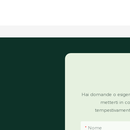
Hai domande o esigen
metterti in c
tempestivamente 
Nome