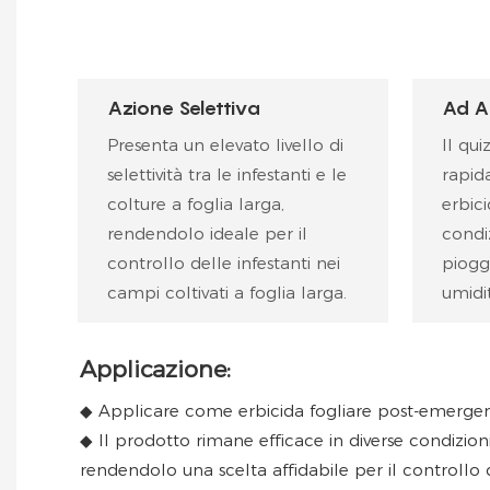
Azione Selettiva
Ad A
Presenta un elevato livello di
Il qui
selettività tra le infestanti e le
rapid
colture a foglia larga,
erbici
rendendolo ideale per il
condi
controllo delle infestanti nei
piogg
campi coltivati ​​a foglia larga.
umidit
Applicazione:
◆
Applicare come erbicida fogliare post-emergenza
◆ Il prodotto rimane efficace in diverse condizio
rendendolo una scelta affidabile per il controllo d