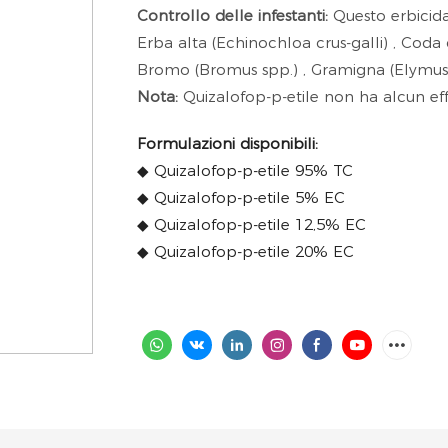
Controllo delle infestanti:
Questo erbicida
Erba alta (Echinochloa crus-galli) , Coda d
Bromo (Bromus spp.) , Gramigna (Elymus
Nota:
Quizalofop-p-etile non ha alcun effe
Formulazioni disponibili:
◆ Quizalofop-p-etile 95% TC
◆ Quizalofop-p-etile 5% EC
◆ Quizalofop-p-etile 12,5% EC
◆ Quizalofop-p-etile 20% EC