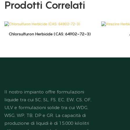
Prodotti Correlati
Chlorsulfuron Herbicide (CAS: 64902-72-3)
Il nostro impianto offre formulazioni
liquide tra cui SC, SL, FS, EC, EW, CS, OF,
ULV e formulazioni solide tra cui WDG,
WSG, WP, TB, DP e GR. La capacità di
produzione di liquidi è di 15.000 kilolitri