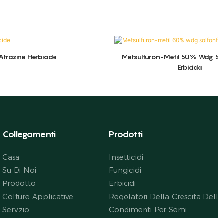
Atrazine Herbicide
Metsulfuron-Metil 60% Wdg S
Erbicida
Collegamenti
Prodotti
Casa
Insetticidi
Su Di Noi
Fungicidi
Prodotto
Erbicidi
Colture Applicative
Regolatori Della Crescita Del
Servizio
Condimenti Per Semi