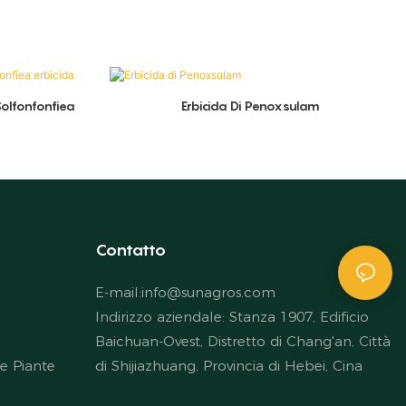
olfonfonfiea
Erbicida Di Penoxsulam
Contatto
E-mail:
info@sunagros.com
Indirizzo aziendale: Stanza 1907, Edificio
Baichuan-Ovest, Distretto di Chang'an, Città
le Piante
di Shijiazhuang, Provincia di Hebei, Cina