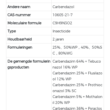
Andere naam
Carbendazol
CAS-nummer
10605-21-7
Moleculaire formule
C9H9N3O2
Type
Insecticide
Houdbaarheid
2 jaren
Formuleringen
25%、50%WP，40%、50%S
C，80%WG
De gemengde formulerin
Carbendazim 64% + Tebuco
gsproducten
nazol 16% WP
Carbendazim 25% + Flusilazo
ol 12% WP
Carbendazim 25% + Prothioc
onazol 3% SC
Carbendazim 5% + Mothalon
il 20% WP
Carbendazim 36% + Pyraclos