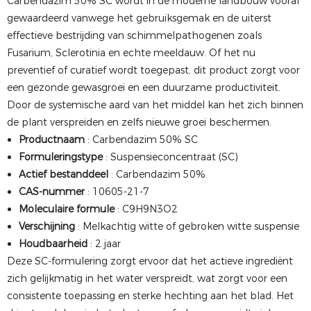
Carbendazim 50% SC wordt in de moderne landbouw vooral
gewaardeerd vanwege het gebruiksgemak en de uiterst
effectieve bestrijding van schimmelpathogenen zoals
Fusarium, Sclerotinia en echte meeldauw. Of het nu
preventief of curatief wordt toegepast, dit product zorgt voor
een gezonde gewasgroei en een duurzame productiviteit.
Door de systemische aard van het middel kan het zich binnen
de plant verspreiden en zelfs nieuwe groei beschermen.
Productnaam
: Carbendazim 50% SC
Formuleringstype
: Suspensieconcentraat (SC)
Actief bestanddeel
: Carbendazim 50%
CAS-nummer
: 10605-21-7
Moleculaire formule
: C9H9N3O2
Verschijning
: Melkachtig witte of gebroken witte suspensie
Houdbaarheid
: 2 jaar
Deze SC-formulering zorgt ervoor dat het actieve ingrediënt
zich gelijkmatig in het water verspreidt, wat zorgt voor een
consistente toepassing en sterke hechting aan het blad. Het