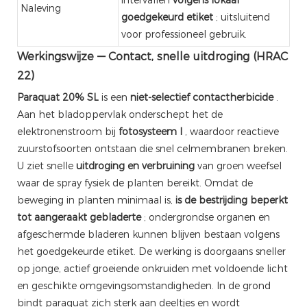
Naleving
goedgekeurd etiket
; uitsluitend
voor professioneel gebruik.
Werkingswijze — Contact, snelle uitdroging (HRAC
22)
Paraquat 20% SL
is een
niet-selectief contactherbicide
.
Aan het bladoppervlak onderschept het de
elektronenstroom bij
fotosysteem I
, waardoor reactieve
zuurstofsoorten ontstaan ​​die snel celmembranen breken.
U ziet snelle
uitdroging en verbruining
van groen weefsel
waar de spray fysiek de planten bereikt. Omdat de
beweging in planten minimaal is,
is de bestrijding beperkt
tot aangeraakt gebladerte
; ondergrondse organen en
afgeschermde bladeren kunnen blijven bestaan ​​volgens
het goedgekeurde etiket. De werking is doorgaans sneller
op jonge, actief groeiende onkruiden met voldoende licht
en geschikte omgevingsomstandigheden. In de grond
bindt paraquat zich sterk aan deeltjes en wordt