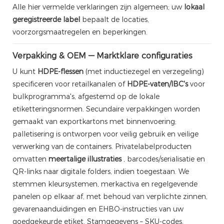
Alle hier vermelde verklaringen zijn algemeen; uw
lokaal
geregistreerde label
bepaalt de locaties,
voorzorgsmaatregelen en beperkingen.
Verpakking & OEM — Marktklare configuraties
U kunt
HDPE-flessen
(met inductiezegel en verzegeling)
specificeren voor retailkanalen of
HDPE-vaten/IBC's
voor
bulkprogramma's, afgestemd op de lokale
etiketteringsnormen. Secundaire verpakkingen worden
gemaakt van exportkartons met binnenvoering;
palletisering is ontworpen voor veilig gebruik en veilige
verwerking van de containers. Privatelabelproducten
omvatten
meertalige illustraties
, barcodes/serialisatie en
QR-links naar digitale folders, indien toegestaan. We
stemmen kleursystemen, merkactiva en regelgevende
panelen op elkaar af, met behoud van verplichte zinnen,
gevarenaanduidingen en EHBO-instructies van uw
goedgekeurde etiket. Stamgegevens – SKU-codes,