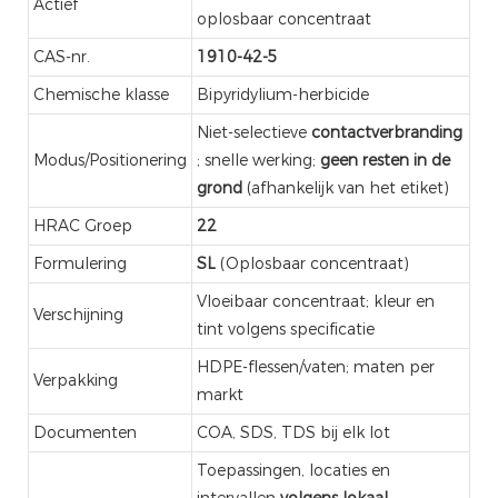
Actief
oplosbaar concentraat
CAS-nr.
1910-42-5
Chemische klasse
Bipyridylium-herbicide
Niet-selectieve
contactverbranding
Modus/Positionering
; snelle werking;
geen resten in de
grond
(afhankelijk van het etiket)
HRAC Groep
22
Formulering
SL
(Oplosbaar concentraat)
Vloeibaar concentraat; kleur en
Verschijning
tint volgens specificatie
HDPE-flessen/vaten; maten per
Verpakking
markt
Documenten
COA, SDS, TDS bij elk lot
Toepassingen, locaties en
intervallen
volgens lokaal