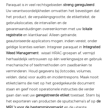
Paraquat is in veel rechtsgebieden
streng gereguleerd
.
Uw verantwoordelijkheden omvatten het bevestigen dat
het product, de verpakkingsgrootte, de etikettekst, de
gebruikslocaties, de intervallen en de
gevarenaanduidingen overeenkomen met uw
lokale
registratie
en klantkanaal. Alleen getrainde,
geautoriseerde applicators mogen, indien vereist, onder
geldige licenties werken. Integreer paraquat in
Integrated
Weed Management
: wissel HRAC-groepen af, vermijd
herhaaldelijk vertrouwen op één werkingswijze en gebruik
mechanische of teeltmethoden om zaadbanken te
verminderen. Houd gegevens bij (lotcodes, volumes,
velden, data) voor audits en incidentrespons. Maak nooit
etiketclaims die niet op het goedgekeurde document
staan ​​en geef nooit operationele instructies die verder
gaan dan wat uw
geregistreerde etiket
toestaat. Stem bij
het exporteren van producten de spuitschema's af op
de
MRL's voor de bestemmingsmarkt
en de uiterste