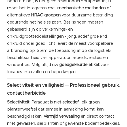
bodem bindt, is het geen residubodemhulpmiddel; u
moet het integreren met
mechanische methoden
of
alternatieve HRAC-groepen
voor duurzame bestrijding
gedurende het hele seizoen. Beslissingen moeten
gebaseerd zijn op verkennings- en
onkruidgroottedoelstellingen - jong, actief groeiend
onkruid onder goed licht levert de meest voorspelbare
afbranding op. Stem de toepassing af op de logistiek:
beschikbaarheid van apparatuur, arbeidsvensters en
windbuffers. Volg altijd uw
goedgekeurde etiket
voor
locaties, intervallen en beperkingen.
Selectiviteit en veiligheid — Professioneel gebruik,
contactherbicide
Selectiviteit.
Paraquat is
niet-selectief
: elk groen
plantenweefsel dat ermee in aanraking komt, kan
beschadigd raken.
Vermijd verwaaiing
en direct contact
met gewassen, sierplanten of gewenste bodembedekkers.