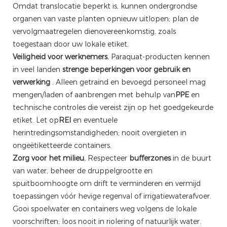
Omdat translocatie beperkt is, kunnen ondergrondse
organen van vaste planten opnieuw uitlopen; plan de
vervolgmaatregelen dienovereenkomstig, zoals
toegestaan ​​door uw lokale etiket.
Veiligheid voor werknemers.
Paraquat-producten kennen
in veel landen
strenge beperkingen voor gebruik en
verwerking
. Alleen getraind en bevoegd personeel mag
mengen/laden of aanbrengen met behulp van
PPE
en
technische controles die vereist zijn op het goedgekeurde
etiket. Let op
REI
en eventuele
herintredingsomstandigheden; nooit overgieten in
ongeëtiketteerde containers.
Zorg voor het milieu.
Respecteer
bufferzones
in de buurt
van water, beheer de druppelgrootte en
spuitboomhoogte om drift te verminderen en vermijd
toepassingen vóór hevige regenval of irrigatiewaterafvoer.
Gooi spoelwater en containers weg volgens de lokale
voorschriften; loos nooit in riolering of natuurlijk water.