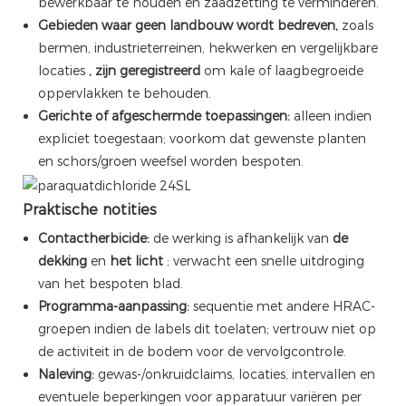
bewerkbaar te houden en zaadzetting te verminderen.
Gebieden waar geen landbouw wordt bedreven,
zoals
bermen, industrieterreinen, hekwerken en vergelijkbare
locaties
, zijn geregistreerd
om kale of laagbegroeide
oppervlakken te behouden.
Gerichte of afgeschermde toepassingen:
alleen indien
expliciet toegestaan; voorkom dat gewenste planten
en schors/groen weefsel worden bespoten.
Praktische notities
Contactherbicide:
de werking is afhankelijk van
de
dekking
en
het licht
; verwacht een snelle uitdroging
van het bespoten blad.
Programma-aanpassing:
sequentie met andere HRAC-
groepen indien de labels dit toelaten; vertrouw niet op
de activiteit in de bodem voor de vervolgcontrole.
Naleving:
gewas-/onkruidclaims, locaties, intervallen en
eventuele beperkingen voor apparatuur variëren per