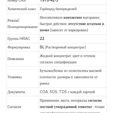
Номер CAS
1910-42-5
Химический класс
Гербицид бипиридилий
Неселективное
контактное
выгорание;
Режим/
быстрое действие;
отсутствие остатков в
Позиционирование
почве
(зависит от маркировки)
Группа HRAC
22
Формулировка
SL
(Растворимый концентрат)
Жидкий концентрат; цвет и оттенок
Появление
согласно спецификации
Бутылки/бочки из полиэтилена высокой
Упаковка
плотности; размеры в зависимости от
рынка
Документы
COA, SDS, TDS с каждой партией
Применение, места, интервалы
согласно
Согласие
местной утвержденной этикетке
; только
для профессионального использования