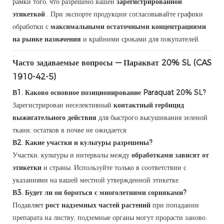
рамки того, что разрешено вашей
зарегистрированной
этикеткой
. При экспорте продукции согласовывайте графики
обработки с
максимальными остаточными концентрациями
на рынке назначения
и крайними сроками для покупателей.
Часто задаваемые вопросы — Паракват 20% SL (CAS
1910-42-5)
В1. Каково основное позиционирование Paraquat 20% SL?
Зарегистрирован неселективный
контактный гербицид
выжигательного действия
для быстрого высушивания зеленой
ткани; остатков в почве не ожидается.
В2. Какие участки и культуры разрешены?
Участки, культуры и интервалы между
обработками зависят от
этикетки
и страны. Используйте только в соответствии с
указаниями на вашей местной утвержденной этикетке.
В3. Будет ли он бороться с многолетними сорняками?
Подавляет
рост надземных частей растений
при попадании
препарата на листву; подземные органы могут прорасти заново.