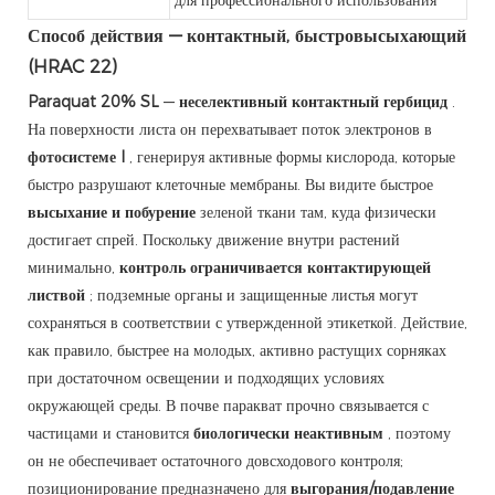
Способ действия — контактный, быстровысыхающий
(HRAC 22)
Paraquat 20% SL
—
неселективный контактный гербицид
.
На поверхности листа он перехватывает поток электронов в
фотосистеме I
, генерируя активные формы кислорода, которые
быстро разрушают клеточные мембраны. Вы видите быстрое
высыхание и побурение
зеленой ткани там, куда физически
достигает спрей. Поскольку движение внутри растений
минимально,
контроль ограничивается контактирующей
листвой
; подземные органы и защищенные листья могут
сохраняться в соответствии с утвержденной этикеткой. Действие,
как правило, быстрее на молодых, активно растущих сорняках
при достаточном освещении и подходящих условиях
окружающей среды. В почве паракват прочно связывается с
частицами и становится
биологически неактивным
, поэтому
он не обеспечивает остаточного довсходового контроля;
позиционирование предназначено для
выгорания/подавление