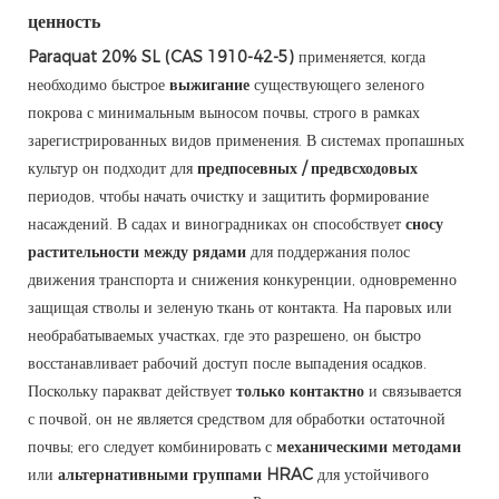
ценность
Paraquat 20% SL (CAS 1910-42-5)
применяется, когда
необходимо быстрое
выжигание
существующего зеленого
покрова с минимальным выносом почвы, строго в рамках
зарегистрированных видов применения. В системах пропашных
культур он подходит для
предпосевных / предвсходовых
периодов, чтобы начать очистку и защитить формирование
насаждений. В садах и виноградниках он способствует
сносу
растительности между рядами
для поддержания полос
движения транспорта и снижения конкуренции, одновременно
защищая стволы и зеленую ткань от контакта. На паровых или
необрабатываемых участках, где это разрешено, он быстро
восстанавливает рабочий доступ после выпадения осадков.
Поскольку паракват действует
только контактно
и связывается
с почвой, он не является средством для обработки остаточной
почвы; его следует комбинировать с
механическими методами
или
альтернативными группами HRAC
для устойчивого