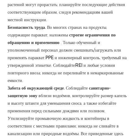
растений могут прорастать; планируйте последующие действия
соответствующим образом, следуя рекомендациям вашей
местной инструкции.
Безопасность труда.
Во многих странах на продукты,
содержащие паракват, наложены
строгие ограничения по
обращению и применению
. Только обученный и
уполномоченный персонал должен смешивать/загружать или
применять паракват.
PPE
и инженерный контроль, требуемый на
утвержденной этикетке. Соблюдайте
REI
и любые условия
повторного ввоза; никогда не переливайте в немаркированные
емкости.
Забота об окружающей среде.
Соблюдайте
санитарно-
защитную зону
вблизи водоёмов, контролируйте размер капель
и высоту штанги для уменьшения сноса, а также избегайте
применения перед сильными дождями или поливом.
Утилизируйте промывочную жидкость и контейнеры в
соответствии с местными правилами; никогда не сливайте в
канализацию или природные водоёмы. Все приведенные здесь