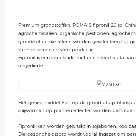
Premium grondstoffen: POMAIS fipronil 20 sc, China,
agrochemicaliën, organische pesticiden, agroche
grondstoffen die alleen worden geselecteerd bij ge
strenge screening vóór productie.
Fipronil is een insecticide met een breed scala aan
ongedierte.
Het geneesmiddel kan op de grond of op bladspr
snijwormen op planten effectief worden bestreden. B
Fipronil kan worden gebruikt in sojabonen, koolzaad
Diergezondheidszorg wordt vooral ingezet om paras