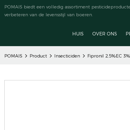
POMAIS biedt een volledig assortiment pesticideproduct
verbeteren van de levensstijl van boeren.
HUIS
OVER ONS
P
POMAIS
Product
Insecticiden
Fipronil 2.5%EC