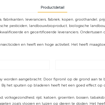
Productdetail
 fabrikanten, leveranciers, fabriek, kopen, groothandel, pri
mische pesticiden, landbouwbioproduct, biologische landb
kwalificeerde en gecertificeerde leveranciers. Ondertussen
 insecticiden en heeft een hoge activiteit. Het heeft maagto
ay worden aangebracht. Door fipronil op de grond aan t
ij het spuiten op bladeren heeft het een goed effect op de 
, volksgezondheid, rijst, katoen, groenten, bossen, tabaksbl
ieten zoals vlooien en luizen op dieren te doden. Het hee