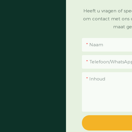
Heeft u vragen of spe
om contact met ons 
maat ge
Naam
Telefoon/WhatsAp
Inhoud