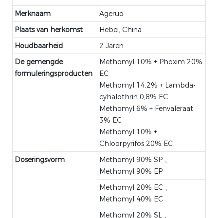
Merknaam
Ageruo
Plaats van herkomst
Hebei, China
Houdbaarheid
2 Jaren
De gemengde
Methomyl 10% + Phoxim 20%
formuleringsproducten
EC
Methomyl 14,2% + Lambda-
cyhalothrin 0,8% EC
Methomyl 6% + Fenvaleraat
3% EC
Methomyl 10% +
Chloorpyrifos 20% EC
Doseringsvorm
Methomyl 90% SP 、
Methomyl 90% EP
Methomyl 20% EC 、
Methomyl 40% EC
Methomyl 20% SL 、