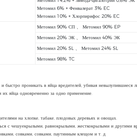
Метомил 14,2% + лямбда-цигалотрин 0,8% ЭК
Метомил 6% + Фенвалерат 3% EC
Метомил 10% + Хлорпирифос 20% EC
Метомил 90% СП 、 Метомил 90% EP
Метомил 20% ЭК 、 Метомил 40% ЭК
Метомил 20% SL 、 Метомил 24% SL
Метомил 98% TC
и быстро проникать в яйца вредителей, убивая невылупившиеся л
и их яйца одновременно за одно применение.
телями на хлопке, табаке, плодовых деревьях и овощах.
ься с чешуекрылыми, равнокрылыми, жесткокрылыми и другими в
овками, совками, совками, паутинным клещом и т. д.