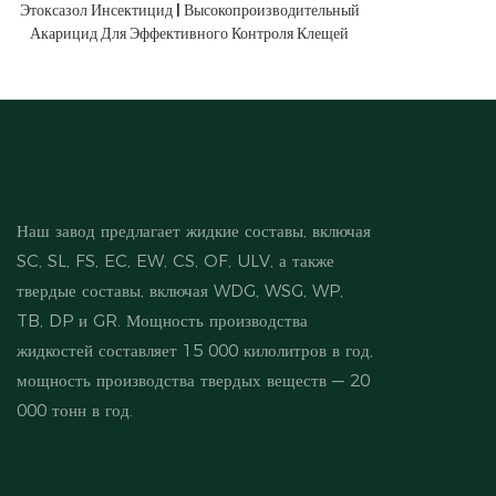
Этоксазол Инсектицид | Высокопроизводительный
Акарицид Для Эффективного Контроля Клещей
Наш завод предлагает жидкие составы, включая
SC, SL, FS, EC, EW, CS, OF, ULV, а также
твердые составы, включая WDG, WSG, WP,
TB, DP и GR. Мощность производства
жидкостей составляет 15 000 килолитров в год,
мощность производства твердых веществ — 20
000 тонн в год.