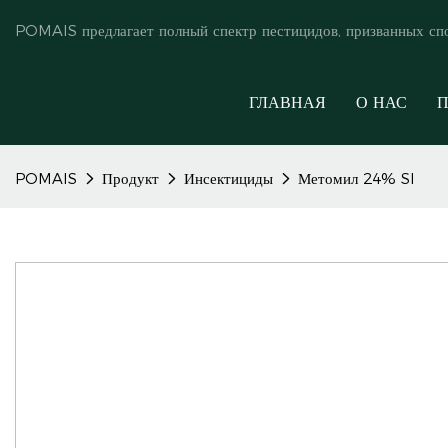
POMAIS предлагает полный спектр пестицидов, призванных сп
ГЛАВНАЯ
О НАС
П
POMAIS
Продукт
Инсектициды
Метомил 24% Sl