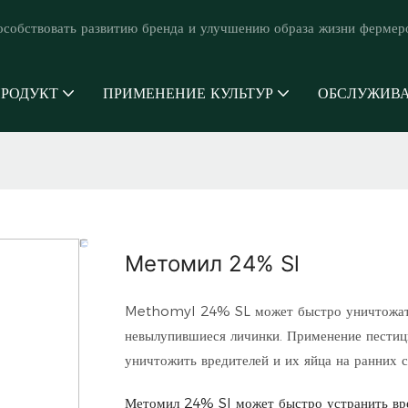
особствовать развитию бренда и улучшению образа жизни фермер
РОДУКТ
ПРИМЕНЕНИЕ КУЛЬТУР
ОБСЛУЖИВ
Метомил 24% Sl
Methomyl 24% SL может быстро уничтожать в
невылупившиеся личинки. Применение пестиц
уничтожить вредителей и их яйца на ранних с
Метомил 24% Sl
может быстро устранить вр