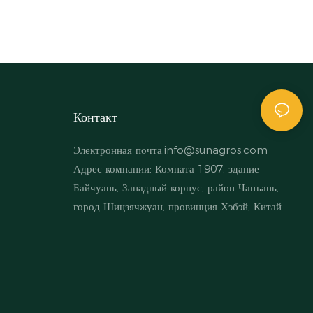
Контакт
Электронная почта:
info@sunagros.com
Адрес компании: Комната 1907, здание
Байчуань, Западный корпус, район Чанъань,
город Шицзячжуан, провинция Хэбэй, Китай.