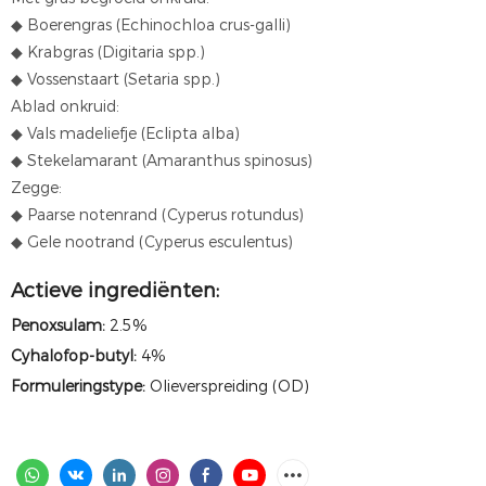
◆ Boerengras (Echinochloa crus-galli)
◆ Krabgras (Digitaria spp.)
◆ Vossenstaart (Setaria spp.)
Ablad onkruid:
◆ Vals madeliefje (Eclipta alba)
◆ Stekelamarant (Amaranthus spinosus)
Zegge:
◆ Paarse notenrand (Cyperus rotundus)
◆ Gele nootrand (Cyperus esculentus)
Actieve ingrediënten:
Penoxsulam:
2.5%
Cyhalofop-butyl:
4%
Formuleringstype:
Olieverspreiding (OD)