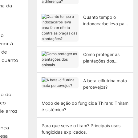
diferença?
ia da
Quanto tempo o
indoxacarbe leva para
fazer efeito contra as
ão
pragas das
plantações?
rior à
 de
Como proteger as
s quanto
plantações dos
animais
A beta-ciflutrina mata
percevejos?
ão do
ico
Modo de ação do fungicida Thiram: Thiram
é sistêmico?
de arroz
Para que serve o tiram? Principais usos
ença
fungicidas explicados.
lesa