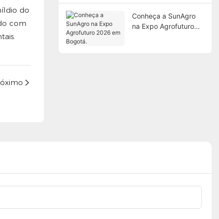
íldio do
Conheça a SunAgro
rdo com
na Expo Agrofuturo
tais.
2026 em Bogotá.
róximo