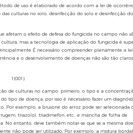
método de uso é elaborado de acordo com a lei de ocorrênc
das culturas no solo, desinfecção do solo e desinfecção do
s que afetam o efeito de defesa do fungicida no campo não s
cultura, mas a tecnologia de aplicação do fungicida é supe
, principalmente É necessário compreender plenamente a lei
rrência e o desenvolvimento de doenças não são tão claro
ção de culturas no campo: primeiro, o tipo e a concentraç
 tipo de doença, por isso é necessário fazer um diagnóst
to. Por exemplo, a brusone do arroz pode ser selecionada 
 ferrugem, triazolol, triadimefon, etc., e mancha de folha de
ila. No entanto, deve também notar-se que se a mesma do
ente não pode ser utilizado. Por exemplo, a mistura borda