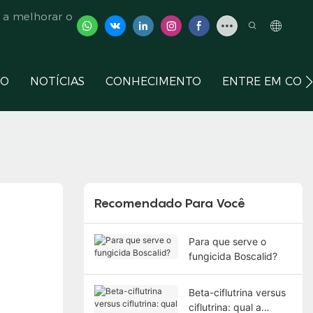
 a melhorar o
ÇO
NOTÍCIAS
CONHECIMENTO
ENTRE EM CON
Recomendado Para Você
Para que serve o
fungicida Boscalid?
Beta-ciflutrina versus
ciflutrina: qual a