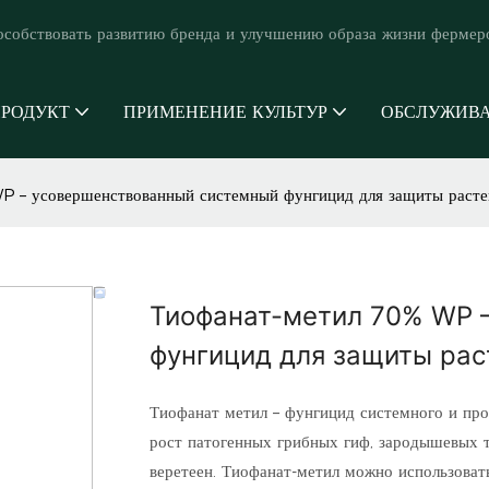
особствовать развитию бренда и улучшению образа жизни фермер
РОДУКТ
ПРИМЕНЕНИЕ КУЛЬТУР
ОБСЛУЖИВ
 – усовершенствованный системный фунгицид для защиты расте
Тиофанат-метил 70% WP 
фунгицид для защиты рас
Тиофанат метил – фунгицид системного и про
рост патогенных грибных гиф, зародышевых т
веретеен. Тиофанат-метил можно использоват