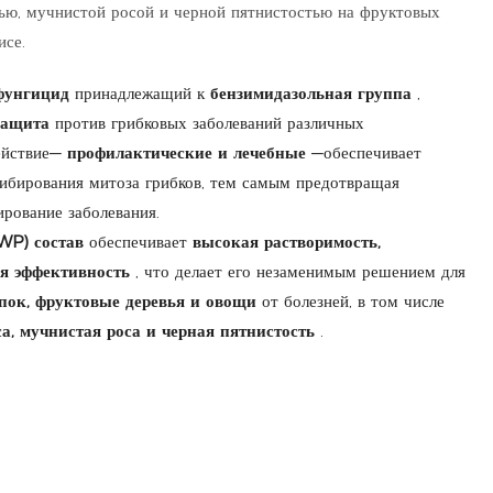
нью, мучнистой росой и черной пятнистостью на фруктовых
исе.
фунгицид
принадлежащий к
бензимидазольная группа
,
 защита
против грибковых заболеваний различных
ействие—
профилактические и лечебные
—обеспечивает
гибирования митоза грибков, тем самым предотвращая
ирование заболевания.
WP) состав
обеспечивает
высокая растворимость,
ая эффективность
, что делает его незаменимым решением для
опок, фруктовые деревья и овощи
от болезней, в том числе
а, мучнистая роса и черная пятнистость
.