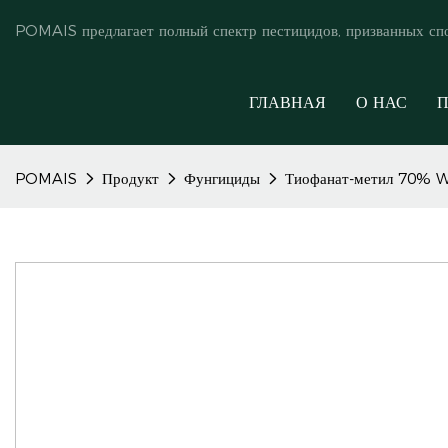
POMAIS предлагает полный спектр пестицидов, призванных сп
ГЛАВНАЯ
О НАС
П
POMAIS
Продукт
Фунгициды
Тиофанат-метил 70% WP