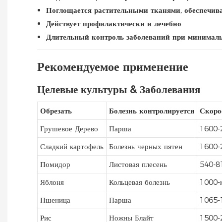
Поглощается растительными тканями, обеспечива
Действует профилактически и лечебно
Длительный контроль заболеваний при минимал
Рекомендуемое применение
Целевые культуры & Заболевания
Обрезать
Болезнь контролируется
Скоро
Грушевое Дерево
Парша
1600-
Сладкий картофель
Болезнь черных пятен
1600-
Помидор
Листовая плесень
540-81
Яблоня
Кольцевая болезнь
1000-к
Пшеница
Парша
1065-
Рис
Ножны Блайт
1500-