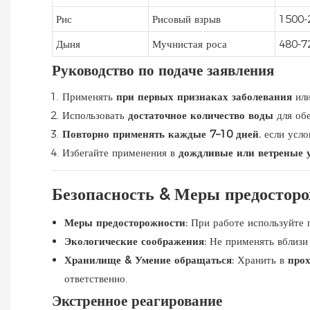
Рис
Рисовый взрыв
1500-
Дыня
Мучнистая роса
480-72
Руководство по подаче заявления
Применять
при первых признаках заболевания
ил
Использовать
достаточное количество воды
для об
Повторно применять каждые 7–10 дней.
если усло
Избегайте применения в
дождливые или ветреные 
Безопасность & Меры предостор
Меры предосторожности:
При работе используйте 
Экологические соображения:
Не применять вблиз
Хранилище & Умение обращаться:
Хранить в
прох
ответственно.
Экстренное реагирование