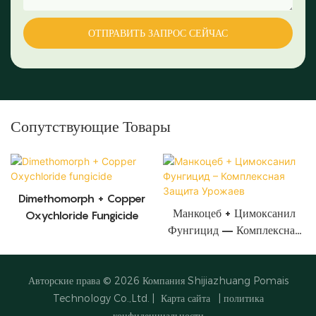
ОТПРАВИТЬ ЗАПРОС СЕЙЧАС
Сопутствующие Товары
Dimethomorph + Copper
Манкоцеб + Цимоксанил
Oxychloride Fungicide
Фунгицид – Комплексная
Защита Урожаев
Авторские права © 2026
Компания Shijiazhuang Pomais
Technology Co.,Ltd.
|
Карта сайта
|
политика