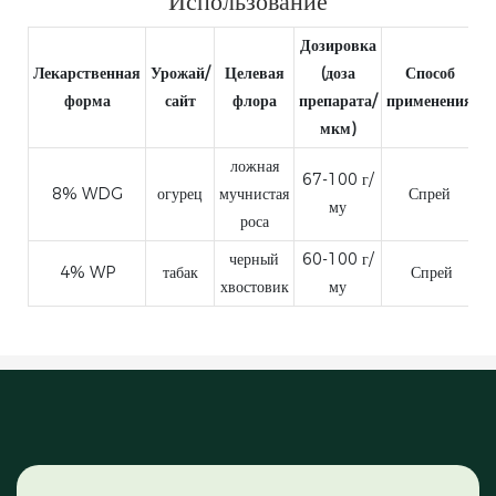
Использование
Дозировка
Лекарственная
Урожай/
Целевая
(доза
Способ
форма
сайт
флора
препарата/
применения
мкм)
ложная
67-100 г/
8% WDG
огурец
мучнистая
Спрей
му
роса
черный
60-100 г/
4% WP
табак
Спрей
хвостовик
му