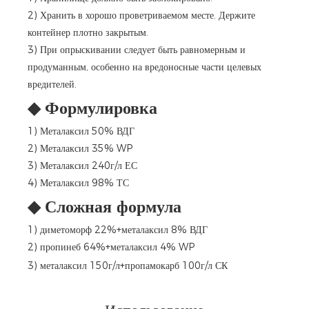
2) Хранить в хорошо проветриваемом месте. Держите
контейнер плотно закрытым.
3) При опрыскивании следует быть равномерным и
продуманным, особенно на вредоносные части целевых
вредителей.
◆
Формулировка
1) Металаксил 50% ВДГ
2) Металаксил 35% WP
3) Металаксил 240г/л ЕС
4) Металаксил 98% ТС
◆
Сложная формула
1) диметоморф 22%+металаксил 8% ВДГ
2) пропинеб 64%+металаксил 4% WP
3) металаксил 150г/л+пропамокарб 100г/л СК