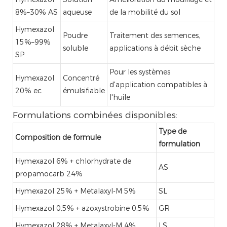
8%–30% AS
aqueuse
de la mobilité du sol
Hymexazol
Poudre
Traitement des semences,
15%–99%
soluble
applications à débit sèche
SP
Pour les systèmes
Hymexazol
Concentré
d'application compatibles à
20% ec
émulsifiable
l'huile
Formulations combinées disponibles:
Type de
Composition de formule
formulation
Hymexazol 6% + chlorhydrate de
AS
propamocarb 24%
Hymexazol 25% + Metalaxyl-M 5%
SL
Hymexazol 0,5% + azoxystrobine 0,5%
GR
Hymexazol 28% + Metalaxyl-M 4%
LS