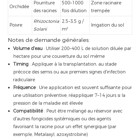
Pourriture
500–1000
Zone racinaire
Orchidée
des racines
fois dilution
trempée
Rhizoctonia
2.5–3,5 g /
Poivre
Irrigation du sol
Solani
m²
Notes de demande générales:
Volume d'eau
: Utiliser 200–400 L de solution diluée par
hectare pour une couverture du sol même
Timing
: Appliquer à la transplantation, au stade
précoce des semis ou aux premiers signes d'infection
radiculaire
Fréquence
: Une application est souvent suffisante pour
une utilisation préventive; réappliquer 7–14 jours si la
pression de la maladie est élevée
Compatibilité
: Peut être mélangé au réservoir avec
d'autres fongicides systémiques ou des agents
favorisant la racine pour un effet synergique (par
exemple, Metalaxyl, azoxystrobine)