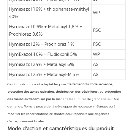
Hymexazol 16% + thiophanate-méthyl
WP
40%
Hymexazol 0,6% + Metalaxyl 1,8% +
FSC
Prochloraz 0,6%
Hymexazol 2% + Prochloraz 1%
FSC
HymExazol 10% + Fludioxonil 5%
WP
Hymexazol 24% + Metalaxyl 6%
AS
Hymexazol 25% + Metalaxyl-M 5%
AS
Ces formulations sont adaptables pour
Traitement du lit de semence,
protection des zones racinaires, désinfection des pépinières
, ou
prévention
des maladies transmises par le sol
dans les cultures de grande valeur. Sur
demande, Pomais peut aider à développer de nouveaux mélanges ou à
modifier les concentrations existantes pour répondre aux exigences
d'enregistrement locales.
Mode d'action et caractéristiques du produit