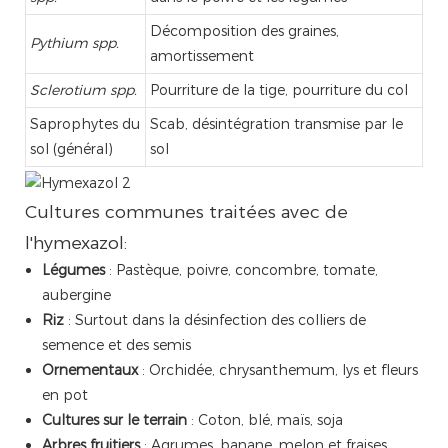
Décomposition des graines,
Pythium spp.
amortissement
Sclerotium spp.
Pourriture de la tige, pourriture du col
Saprophytes du
Scab, désintégration transmise par le
sol (général)
sol
Cultures communes traitées avec de
l'hymexazol:
Légumes
: Pastèque, poivre, concombre, tomate,
aubergine
Riz
: Surtout dans la désinfection des colliers de
semence et des semis
Ornementaux
: Orchidée, chrysanthemum, lys et fleurs
en pot
Cultures sur le terrain
: Coton, blé, maïs, soja
Arbres fruitiers
: Agrumes, banane, melon et fraises