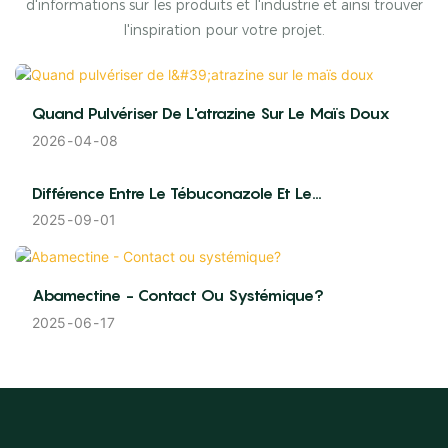
d'informations sur les produits et l'industrie et ainsi trouver
l'inspiration pour votre projet.
Quand Pulvériser De L'atrazine Sur Le Maïs Doux
2026
04
08
Différence Entre Le Tébuconazole Et Le
Difénoconazole | Pour Les Professionnels Agréés
2025
09
01
Abamectine - Contact Ou Systémique?
2025
06
17