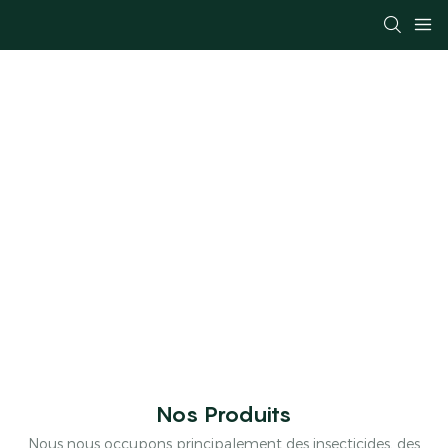
Nous Sommes Un Fournisseur De
Pesticides
Nos Produits
Nous nous occupons principalement des insecticides, des