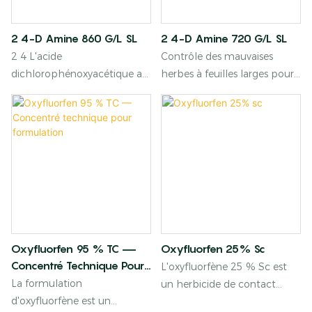
2 4-D Amine 860 G/L SL
2 4-D Amine 720 G/L SL
2 4 L'acide
Contrôle des mauvaises
dichlorophénoxyacétique a
herbes à feuilles larges pour
un double usage, il peut être
les cultures et pâturages
utilisé comme herbicide et
régulateur de croissance des
plantes, car il contient de
l'auxine qui peut induire la
formation de tissu de plaie
lors de la cicatrisation des
cultures.
Oxyfluorfen 95 % TC —
Oxyfluorfen 25% Sc
Concentré Technique Pour
L'oxyfluorfène 25 % Sc est
Formulation
La formulation
un herbicide de contact
d'oxyfluorfène est un
sélectif à très faible dose, de