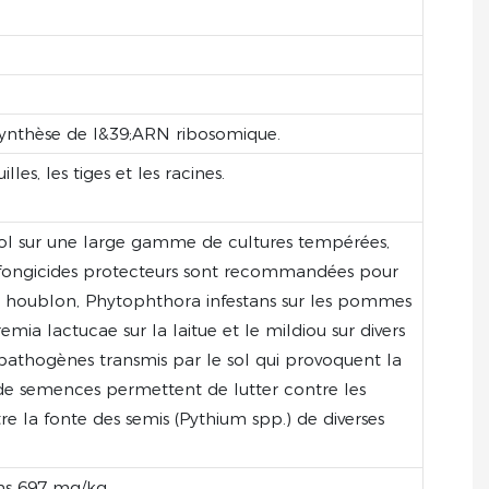
 synthèse de l&39;ARN ribosomique.
es, les tiges et les racines.
e sol sur une large gamme de cultures tempérées,
de fongicides protecteurs sont recommandées pour
le houblon, Phytophthora infestans sur les pommes
mia lactucae sur la laitue et le mildiou sur divers
s pathogènes transmis par le sol qui provoquent la
s de semences permettent de lutter contre les
re la fonte des semis (Pythium spp.) de diverses
ins 697 mg/kg.