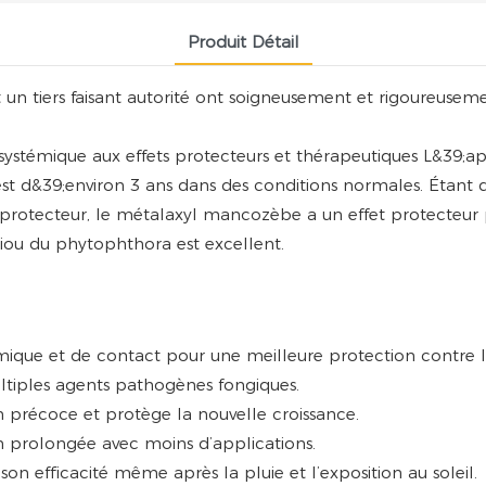
Produit Détail
 un tiers faisant autorité ont soigneusement et rigoureusem
émique aux effets protecteurs et thérapeutiques L&39;appa
ge est d&39;environ 3 ans dans des conditions normales. Étan
protecteur, le métalaxyl mancozèbe a un effet protecteur p
ldiou du phytophthora est excellent.
émique et de contact pour une meilleure protection contre l
ltiples agents pathogènes fongiques.
ion précoce et protège la nouvelle croissance.
n prolongée avec moins d’applications.
 son efficacité même après la pluie et l’exposition au soleil.