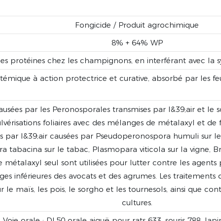
Fongicide / Produit agrochimique
8% + 64% WP
des protéines chez les champignons, en interférant avec la
témique à action protectrice et curative, absorbé par les feuill
causées par les Peronosporales transmises par l&39;air et l
pulvérisations foliaires avec des mélanges de métalaxyl et 
ses par l&39;air causées par Pseudoperonospora humuli sur 
 tabacina sur le tabac, Plasmopara viticola sur la vigne, Bre
e métalaxyl seul sont utilisées pour lutter contre les agent
tiges inférieures des avocats et des agrumes. Les traitement
e maïs, les pois, le sorgho et les tournesols, ainsi que cont
cultures.
Voie orale : DL50 orale aiguë pour rats 633, souris 788, lap