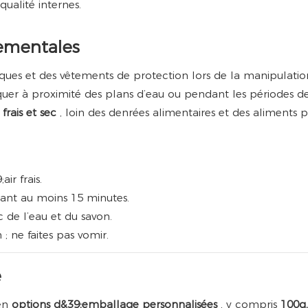
ualité internes.
nementales
ques et des vêtements de protection lors de la manipulatio
uer à proximité des plans d’eau ou pendant les périodes de p
 frais et sec
, loin des denrées alimentaires et des aliments
r frais.
dant au moins 15 minutes.
c de l’eau et du savon.
ne faites pas vomir.
é
 en
options d&39;emballage personnalisées
, y compris
100g