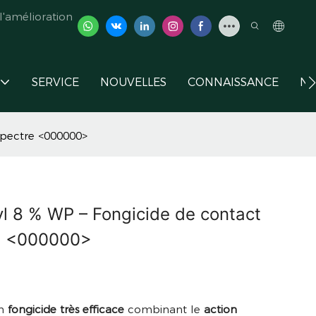
'amélioration
SERVICE
NOUVELLES
CONNAISSANCE
NO
spectre <000000>
 8 % WP – Fongicide de contact
re <000000>
un
fongicide très efficace
combinant le
action