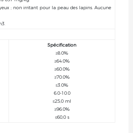
eux ; non irritant pour la peau des lapins. Aucune
m3.
Spécification
≥8.0%
≥64.0%
≥60.0%
≥70.0%
≤3.0%
6.0-10.0
≤25,0 ml
≥96.0%
≤60,0 s