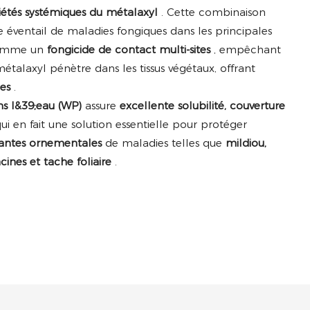
iétés systémiques du métalaxyl
. Cette combinaison
e éventail de maladies fongiques dans les principales
 comme un
fongicide de contact multi-sites
, empêchant
étalaxyl pénètre dans les tissus végétaux, offrant
ies
.
ns l&39;eau (WP)
assure
excellente solubilité, couverture
qui en fait une solution essentielle pour protéger
 plantes ornementales
de maladies telles que
mildiou,
cines et tache foliaire
.