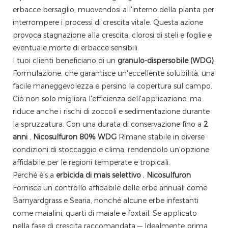
erbacce bersaglio, muovendosi all'interno della pianta per
interrompere i processi di crescita vitale. Questa azione
provoca stagnazione alla crescita, clorosi di steli e foglie e
eventuale morte di erbacce sensibili.
I tuoi clienti beneficiano di un
granulo-dispersobile (WDG)
Formulazione, che garantisce un'eccellente solubilità, una
facile maneggevolezza e persino la copertura sul campo.
Ciò non solo migliora l'efficienza dell'applicazione, ma
riduce anche i rischi di zoccoli e sedimentazione durante
la spruzzatura. Con una durata di conservazione fino a
2
anni
,
Nicosulfuron 80% WDG
Rimane stabile in diverse
condizioni di stoccaggio e clima, rendendolo un'opzione
affidabile per le regioni temperate e tropicali.
Perché è’s a
erbicida di mais selettivo
,
Nicosulfuron
Fornisce un controllo affidabile delle erbe annuali come
Barnyardgrass e Searia, nonché alcune erbe infestanti
come maialini, quarti di maiale e foxtail. Se applicato
nella fase di crescita raccomandata — Idealmente prima