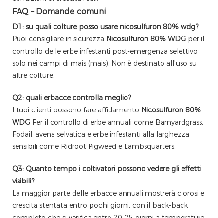
FAQ – Domande comuni
D1: su quali colture posso usare nicosulfuron 80% wdg?
Puoi consigliare in sicurezza
Nicosulfuron 80% WDG
per il
controllo delle erbe infestanti post-emergenza selettivo
solo nei campi di mais (mais). Non è destinato all'uso su
altre colture.
Q2: quali erbacce controlla meglio?
I tuoi clienti possono fare affidamento
Nicosulfuron 80%
WDG
Per il controllo di erbe annuali come Barnyardgrass,
Fodail, avena selvatica e erbe infestanti alla larghezza
sensibili come Ridroot Pigweed e Lambsquarters.
Q3: Quanto tempo i coltivatori possono vedere gli effetti
visibili?
La maggior parte delle erbacce annuali mostrerà clorosi e
crescita stentata entro pochi giorni, con il back-back
completo che si verifica entro 20-25 giorni a temperature