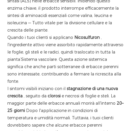
sintasi (ALS) nelle erbacce sensibili. Inibendo questo
enzima chiave, il prodotto interrompe efficacemente la
sintesi di aminoacidi essenziali come valina, leucina e
isoleucina — Tutto vitale per la divisione cellulare e la
crescita delle piante.
Quando i tuoi clienti si applicano
Nicosulfuron
,
l'ingrediente attivo viene assorbito rapidamente attraverso
le foglie, gli steli e le radici, quindi traslocato in tutta la
pianta’Sistema vascolare. Questa azione sistemica
significa che anche parti sotterranee di erbacce perenni
sono interessate, contribuendo a fermare la ricrescita alla
fonte.
I sintomi visibili iniziano con il
stagnazione di una nuova
crescita
, seguito da
clorosi
e necrosi di foglie e steli. La
maggior parte delle erbacce annuali morirà all'interno
20–
25 giorni
Dopo l'applicazione in condizioni di
temperatura e umidità normali. Tuttavia, i tuoi clienti
dovrebbero sapere che alcune erbacce perenni