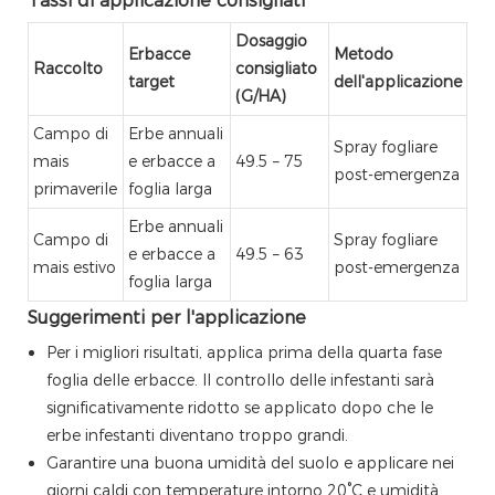
Tassi di applicazione consigliati
Dosaggio
Erbacce
Metodo
Raccolto
consigliato
target
dell'applicazione
(G/HA)
Campo di
Erbe annuali
Spray fogliare
mais
e erbacce a
49.5 – 75
post-emergenza
primaverile
foglia larga
Erbe annuali
Campo di
Spray fogliare
e erbacce a
49.5 – 63
mais estivo
post-emergenza
foglia larga
Suggerimenti per l'applicazione
Per i migliori risultati, applica prima della quarta fase
foglia delle erbacce. Il controllo delle infestanti sarà
significativamente ridotto se applicato dopo che le
erbe infestanti diventano troppo grandi.
Garantire una buona umidità del suolo e applicare nei
giorni caldi con temperature intorno 20°C e umidità