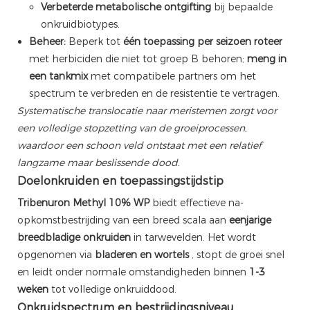
Verbeterde metabolische ontgifting
bij bepaalde
onkruidbiotypes.
Beheer:
Beperk tot
één toepassing per seizoen
roteer
met herbiciden die niet tot groep B behoren;
meng in
een tankmix
met compatibele partners om het
spectrum te verbreden en de resistentie te vertragen.
Systematische translocatie naar meristemen zorgt voor
een volledige stopzetting van de groeiprocessen,
waardoor een schoon veld ontstaat met een relatief
langzame maar beslissende dood.
Doelonkruiden en toepassingstijdstip
Tribenuron Methyl 10% WP
biedt effectieve na-
opkomstbestrijding van een breed scala aan
eenjarige
breedbladige onkruiden
in tarwevelden. Het wordt
opgenomen via
bladeren en wortels
, stopt de groei snel
en leidt onder normale omstandigheden binnen
1-3
weken
tot volledige onkruiddood.
Onkruidspectrum en bestrijdingsniveau