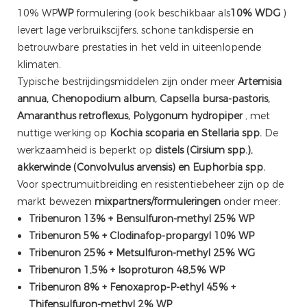
10% WP
WP
formulering (ook beschikbaar als
10% WDG
)
levert lage verbruikscijfers, schone tankdispersie en
betrouwbare prestaties in het veld in uiteenlopende
klimaten.
Typische bestrijdingsmiddelen zijn onder meer
Artemisia
annua, Chenopodium album, Capsella bursa-pastoris,
Amaranthus retroflexus, Polygonum hydropiper
, met
nuttige werking op
Kochia scoparia en Stellaria spp.
De
werkzaamheid is beperkt op
distels (Cirsium spp.),
akkerwinde (Convolvulus arvensis) en Euphorbia spp.
Voor spectrumuitbreiding en resistentiebeheer zijn op de
markt bewezen
mixpartners/formuleringen
onder meer:
Tribenuron 13% + Bensulfuron-methyl 25% WP
Tribenuron 5% + Clodinafop-propargyl 10% WP
Tribenuron 25% + Metsulfuron-methyl 25% WG
Tribenuron 1,5% + Isoproturon 48,5% WP
Tribenuron 8% + Fenoxaprop-P-ethyl 45% +
Thifensulfuron-methyl 2% WP