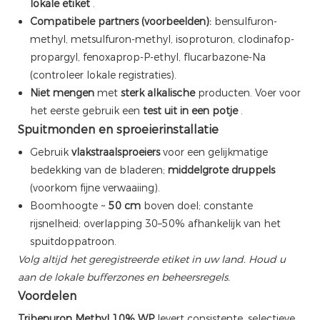
lokale etiket
.
Compatibele partners (voorbeelden):
bensulfuron-
methyl, metsulfuron-methyl, isoproturon, clodinafop-
propargyl, fenoxaprop-P-ethyl, flucarbazone-Na
(controleer lokale registraties).
Niet mengen
met
sterk alkalische
producten. Voer voor
het eerste gebruik een
test uit in een potje
.
Spuitmonden en sproeierinstallatie
Gebruik
vlakstraalsproeiers
voor een gelijkmatige
bedekking van de bladeren;
middelgrote druppels
(voorkom fijne verwaaiing).
Boomhoogte ~
50 cm
boven doel; constante
rijsnelheid; overlapping 30–50% afhankelijk van het
spuitdoppatroon.
Volg altijd het geregistreerde etiket in uw land. Houd u
aan de lokale bufferzones en beheersregels.
Voordelen
Tribenuron Methyl 10% WP
levert consistente, selectieve