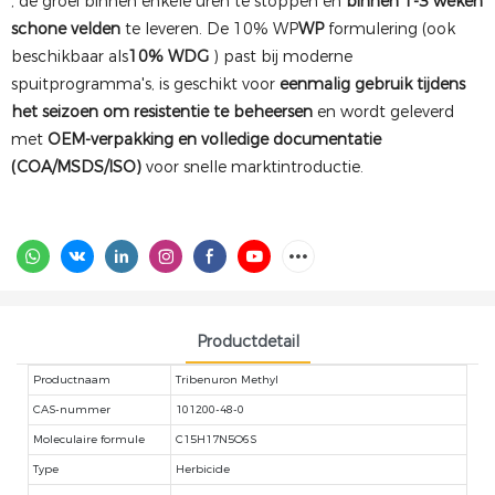
, de groei binnen enkele uren te stoppen en
binnen 1-3 weken
schone velden
te leveren. De 10% WP
WP
formulering (ook
beschikbaar als
10% WDG
) past bij moderne
spuitprogramma's, is geschikt voor
eenmalig gebruik tijdens
het seizoen om resistentie te beheersen
en wordt geleverd
met
OEM-verpakking en volledige documentatie
(COA/MSDS/ISO)
voor snelle marktintroductie.
Productdetail
Productnaam
Tribenuron Methyl
CAS-nummer
101200-48-0
Moleculaire formule
C15H17N5O6S
Type
Herbicide