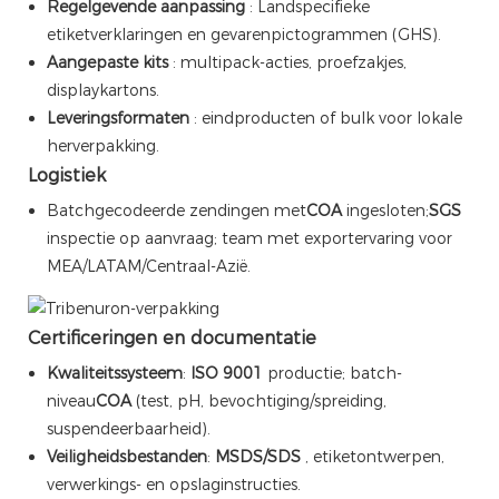
Regelgevende aanpassing
: Landspecifieke
etiketverklaringen en gevarenpictogrammen (GHS).
Aangepaste kits
: multipack-acties, proefzakjes,
displaykartons.
Leveringsformaten
: eindproducten of bulk voor lokale
herverpakking.
Logistiek
Batchgecodeerde zendingen met
COA
ingesloten;
SGS
inspectie op aanvraag; team met exportervaring voor
MEA/LATAM/Centraal-Azië.
Certificeringen en documentatie
Kwaliteitssysteem
:
ISO 9001
productie; batch-
niveau
COA
(test, pH, bevochtiging/spreiding,
suspendeerbaarheid).
Veiligheidsbestanden
:
MSDS/SDS
, etiketontwerpen,
verwerkings- en opslaginstructies.