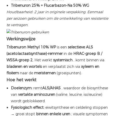
Tribenuron 25% + Flucarbazon-Na 50% WG
Houdbaarheid: 2 jaar in originele verpakking. Eenmaal
per seizoen gebruiken om de ontwikkeling van resistentie
te vertragen.
Werkingswijze
Tribenuron Methyl 10% WP
is een
selectieve ALS
(acetolactaatsynthase)-remmer
in de
HRAC-groep B /
WSSA-groep 2.
Het werkt
systemisch
, komt binnen via
bladeren en wortels
en verplaatst zich via
xyleem en
floëem
naar de
meristemen
(groeipunten).
Hoe het werkt
Doelenzym:
remt
ALS/AHAS
, waardoor de biosynthese
van
vertakte aminozuren
(valine, leucine, isoleucine)
wordt geblokkeerd.
Fysiologisch effect:
eiwitsynthese en celdeling stoppen
→ groei stopt
binnen enkele uren
; visuele symptomen