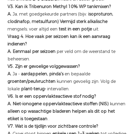
V3. Kan ik Tribenuron Methyl 10% WP tankmixen?
A.
Ja, met goedgekeurde partners (bijv.
isoproturon,
clodinafop, metsulfuron)
Vermijd sterk alkalische
mengsels; voer altijd een
test in een potje
uit.
Vraag 4. Hoe vaak per seizoen kan ik een aanvraag
indienen?
A.
Eenmaal per seizoen
per veld om de weerstand te
beheersen.
V5. Zijn er gevoelige volggewassen?
A.
Ja -
aardappelen, pinda's
en bepaalde
groenten/peulvruchten
kunnen gevoelig zijn. Volg de
lokale
plant-terug-
intervallen.
V6. Is er een oppervlakteactieve stof nodig?
A.
Niet-ionogene oppervlakteactieve stoffen (NIS)
kunnen
alleen op wasachtige bladeren helpen als dit op het
etiket is toegestaan
.
V7. Wat is de tijdlijn voor zichtbare controle?
A.
Groei stopt binnen
enkele uren
1–3 weken
tot volledige