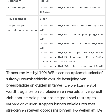
Merknaam
Ageruo
Formuleringen
Tribenuron Methyl 10% WP 、Tribenuron Methyl
10%Wdg
Houdbaarheid
2 jaar
De gemengde
Tribenuron Methyl 13% + Bensulfuron-methyl 25%
formuleringsproducten
WP
Tribenuron Methyl 5% + Clodinafop-propargyl 10%
WP
Tribenuron Methyl 25% + Metsulfuron-methyl 25%
WG
Tribenuron Methyl 1,50% + Isoproturon 48,50% WP
Tribenuron Methyl 8% + Fenoxaprop-P-ethyl 45% +
Thifensulfuron-methyl 2% WP
Tribenuron Methyl 25% + Flucarbazon-Na 50% WG
Tribenuron Methyl 10% WP
is een
na-opkomst, selectief
sulfonylureumherbicide
voor
de bestrijding van
breedbladige onkruiden in tarwe
. De werkzame stof
wordt opgenomen via
bladeren en wortels
en
verspreidt
zich
door de hele plant om de groei snel te stoppen;
vatbare onkruiden
stoppen binnen enkele uren met
strekken
en
sterven doorgaans binnen 1-3 weken af
. De