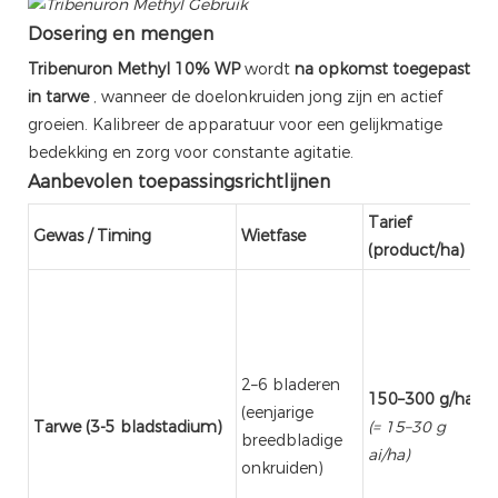
Dosering en mengen
Tribenuron Methyl 10% WP
wordt
na opkomst toegepast
in tarwe
, wanneer de doelonkruiden jong zijn en actief
groeien. Kalibreer de apparatuur voor een gelijkmatige
bedekking en zorg voor constante agitatie.
Aanbevolen toepassingsrichtlijnen
Tarief
Gewas / Timing
Wietfase
(product/ha)
2–6 bladeren
150–300 g/ha
(eenjarige
Tarwe (3-5 bladstadium)
(= 15–30 g
breedbladige
ai/ha)
onkruiden)