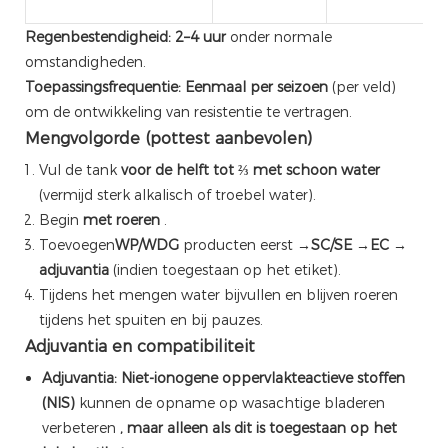
Regenbestendigheid:
2–4 uur
onder normale
omstandigheden.
Toepassingsfrequentie:
Eenmaal per seizoen
(per veld)
om de ontwikkeling van resistentie te vertragen.
Mengvolgorde (pottest aanbevolen)
Vul de tank
voor de helft tot ⅔ met schoon water
(vermijd sterk alkalisch of troebel water).
Begin
met roeren
.
Toevoegen
WP/WDG
producten eerst →
SC/SE
→
EC
→
adjuvantia
(indien toegestaan ​​op het etiket).
Tijdens het mengen water bijvullen en blijven roeren
tijdens het spuiten en bij pauzes.
Adjuvantia en compatibiliteit
Adjuvantia:
Niet-ionogene oppervlakteactieve stoffen
(NIS)
kunnen de opname op wasachtige bladeren
verbeteren
, maar alleen als dit is toegestaan ​​op het