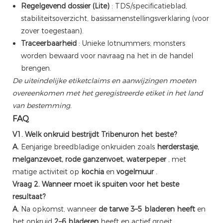
Regelgevend dossier (Lite)
: TDS/specificatieblad,
stabiliteitsoverzicht, basissamenstellingsverklaring (voor
zover toegestaan).
Traceerbaarheid
: Unieke lotnummers; monsters
worden bewaard voor navraag na het in de handel
brengen.
De uiteindelijke etiketclaims en aanwijzingen moeten
overeenkomen met het geregistreerde etiket in het land
van bestemming.
FAQ
V1. Welk onkruid bestrijdt Tribenuron het beste?
A.
Eenjarige breedbladige onkruiden zoals
herderstasje,
melganzevoet, rode ganzenvoet, waterpeper
, met
matige activiteit op
kochia
en
vogelmuur
.
Vraag 2. Wanneer moet ik spuiten voor het beste
resultaat?
A.
Na opkomst, wanneer
de tarwe 3–5 bladeren heeft
en
het onkruid
2–6 bladeren
heeft en actief groeit.