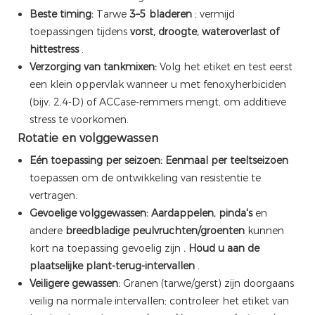
Beste timing:
Tarwe
3–5 bladeren
; vermijd
toepassingen tijdens
vorst, droogte, wateroverlast of
hittestress
.
Verzorging van tankmixen:
Volg het etiket en test eerst
een klein oppervlak wanneer u met fenoxyherbiciden
(bijv. 2,4-D) of ACCase-remmers mengt, om additieve
stress te voorkomen.
Rotatie en volggewassen
Eén toepassing per seizoen:
Eenmaal per teeltseizoen
toepassen om de ontwikkeling van resistentie te
vertragen.
Gevoelige volggewassen:
Aardappelen, pinda's
en
andere
breedbladige peulvruchten/groenten
kunnen
kort na toepassing gevoelig zijn
. Houd u aan de
plaatselijke plant-terug-intervallen
.
Veiligere gewassen:
Granen (tarwe/gerst) zijn doorgaans
veilig na normale intervallen; controleer het etiket van