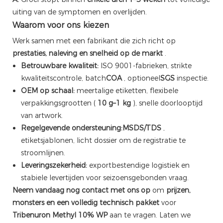
uiting van de symptomen en overlijden.
Waarom voor ons kiezen
Werk samen met een fabrikant die zich richt op
prestaties, naleving en snelheid op de markt
.
Betrouwbare kwaliteit:
ISO 9001-fabrieken, strikte
kwaliteitscontrole, batch
COA
, optioneel
SGS
inspectie.
OEM op schaal:
meertalige etiketten, flexibele
verpakkingsgrootten (
10 g–1 kg
), snelle doorlooptijd
van artwork.
Regelgevende ondersteuning:
MSDS/TDS
,
etiketsjablonen, licht dossier om de registratie te
stroomlijnen.
Leveringszekerheid:
exportbestendige logistiek en
stabiele levertijden voor seizoensgebonden vraag.
Neem vandaag nog contact met ons op
om
prijzen,
monsters en een volledig technisch pakket
voor
Tribenuron Methyl 10% WP
aan te vragen. Laten we