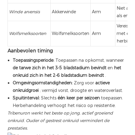
Niet aan
Winde arvensis
Akkerwinde
Arm
als enig
Vereist 
Wolfsmelksoorten
Wolfsmelksoorten
Arm
met extr
herbicid
Aanbevolen timing
Toepassingsperiode:
Toepassen na opkomst, wanneer
de tarwe zich in het 3-5 bladstadium bevindt
en
het
onkruid zich in het 2-6 bladstadium bevindt
.
Omgevingsomstandigheden:
Zorg voor
actieve
onkruidgroei
; vermijd vorst, droogte en wateroverlast.
Spuitinterval:
Slechts
één keer per seizoen
toepassen.
Herbehandeling verhoogt het risico op resistentie.
Tribenuron werkt het beste op jong, actief groeiend
onkruid. Ouder of gestrest onkruid vermindert de
prestaties.