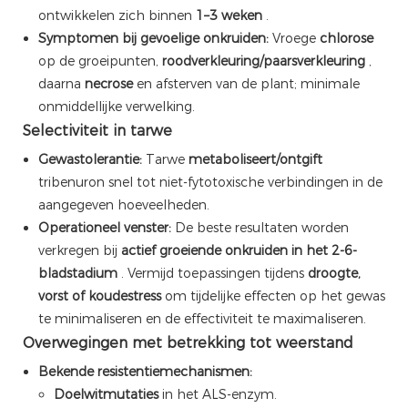
ontwikkelen zich binnen
1–3 weken
.
Symptomen bij gevoelige onkruiden:
Vroege
chlorose
op de groeipunten,
roodverkleuring/paarsverkleuring
,
daarna
necrose
en afsterven van de plant; minimale
onmiddellijke verwelking.
Selectiviteit in tarwe
Gewastolerantie:
Tarwe
metaboliseert/ontgift
tribenuron snel tot niet-fytotoxische verbindingen in de
aangegeven hoeveelheden.
Operationeel venster:
De beste resultaten worden
verkregen bij
actief groeiende onkruiden in het 2-6-
bladstadium
. Vermijd toepassingen tijdens
droogte,
vorst of koudestress
om tijdelijke effecten op het gewas
te minimaliseren en de effectiviteit te maximaliseren.
Overwegingen met betrekking tot weerstand
Bekende resistentiemechanismen:
Doelwitmutaties
in het ALS-enzym.