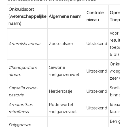
Onkruidsoort
Controle
Opmerki
(wetenschappelijke
Algemene naam
niveau
Toepassi
naam)
Voor het
resultaat
Artemisia annua
Zoete alsem
Uitstekend
toepasse
6 blads
Onkruid 
Chenopodium
Gewone
Uitstekend
vroeg st
album
melganzenvoet
zeer vat
Capsella bursa-
Snelle gr
Herderstasje
Uitstekend
pastoris
binnen 2
Amaranthus
Rode wortel
Ideaal in
Uitstekend
retroflexus
melganzevoet
fase na
Een geli
Polygonum