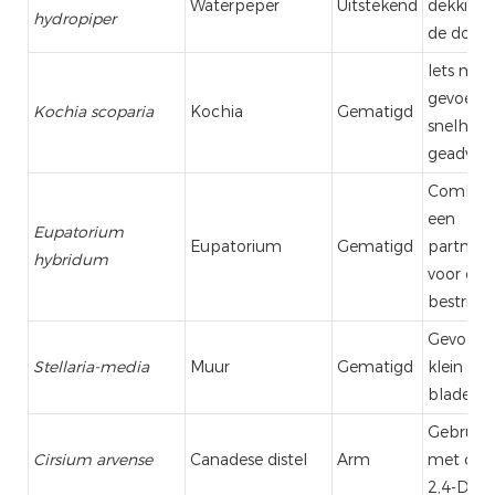
Waterpeper
Uitstekend
dekking 
hydropiper
de dodin
Iets min
gevoelig
Kochia scoparia
Kochia
Gematigd
snelheid
geadvise
Combine
een
Eupatorium
Eupatorium
Gematigd
partnerh
hybridum
voor een
bestrijdi
Gevoelig 
Stellaria-media
Muur
Gematigd
klein zijn
bladeren
Gebruik 
Cirsium arvense
Canadese distel
Arm
met clop
2,4-D