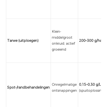
Klein-
middelgroot
Tarwe (uitploegen)
200–300 g/ha
onkruid, actief
groeiend
Onregelmatige
0,15–0,30 g/L
Spot-/randbehandelingen
ontsnappingen
(spuitoplossing)