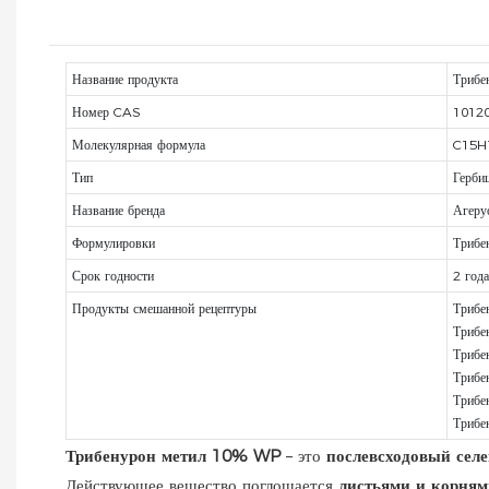
Название продукта
Трибе
Номер CAS
10120
Молекулярная формула
C15H
Тип
Герби
Название бренда
Агеру
Формулировки
Трибе
Срок годности
2 года
Продукты смешанной рецептуры
Трибе
Трибе
Трибе
Трибе
Трибе
Трибе
Трибенурон метил 10% WP
– это
послевсходовый сел
Действующее вещество поглощается
листьями и корням