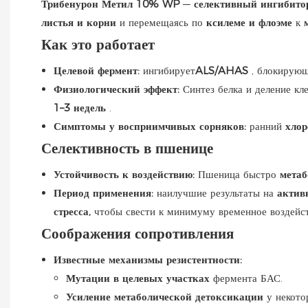
Трибенурон Метил 10% WP
—
селективный ингибитор
листья и корни
и перемещаясь по
ксилеме и флоэме
к
Как это работает
Целевой фермент:
ингибирует
ALS/AHAS
, блокирую
Физиологический эффект:
Синтез белка и деление кл
1–3 недель
.
Симптомы у восприимчивых сорняков:
ранний
хлор
Селективность в пшенице
Устойчивость к воздействию:
Пшеница быстро
метаб
Период применения:
наилучшие результаты на
актив
стресса,
чтобы свести к минимуму временное воздейст
Соображения сопротивления
Известные механизмы резистентности:
Мутации в целевых участках
фермента БАС.
Усиление метаболической детоксикации
у некото