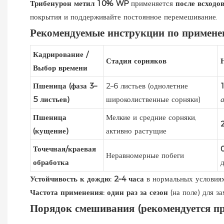
Трибенурон метил 10% WP
применяется
после всход
покрытия и поддерживайте постоянное перемешивание.
Рекомендуемые инструкции по примен
Кадрирование /
Стадия сорняков
Выбор времени
Пшеница (фаза 3–
2–6 листьев (однолетние
5 листьев)
широколиственные сорняки)
а
Пшеница
Мелкие и средние сорняки,
(кущение)
активно растущие
Точечная/краевая
0
Неравномерные побеги
обработка
Устойчивость к дождю:
2–4 часа
в нормальных условиях
Частота применения:
один раз за сезон
(на поле) для з
Порядок смешивания (рекомендуется про