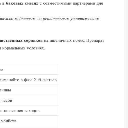
 в баковых смесях
с совместимыми партнерами для
сительно медленным, но решительным уничтожением.
лиственных сорняков
на пшеничных полях. Препарат
 нормальных условиях.
ию
именяйте в фазе 2–6 листьев.
имчивы
 часов
е появления всходов
 убийств