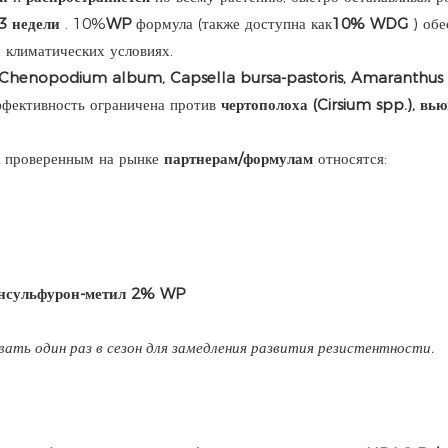
3 недели
. 10%
WP
формула (также доступна как
10% WDG
) обе
 климатических условиях.
 Chenopodium album, Capsella bursa-pastoris, Amaranthus 
фективность ограничена против
чертополоха (Cirsium spp.), вь
к проверенным на рынке
партнерам/формулам
относятся:
енсульфурон-метил 2% WP
овать один раз в сезон для замедления развития резистентности.