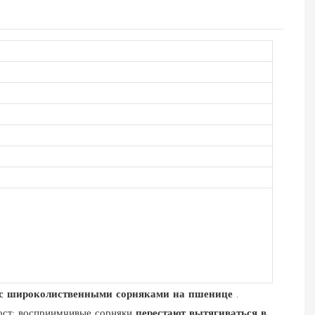
с широколиственными сорняками на пшенице
.
ост; восприимчивые сорняки
перестают вытягиваться в