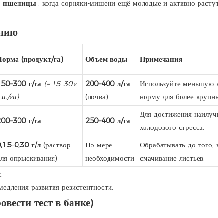
ов пшеницы
, когда сорняки-мишени ещё молодые и активно расту
ению
Норма (продукт/га)
Объем воды
Примечания
150–300 г/га
(= 15–30 г
200–400 л/га
Используйте меньшую н
.и./га)
(почва)
норму для более крупн
Для достижения наилучш
200–300 г/га
250–400 л/га
холодового стресса.
,15–0,30 г/л
(раствор
По мере
Обрабатывать до того, 
для опрыскивания)
необходимости
смачивание листьев.
.
амедления развития резистентности.
вести тест в банке)