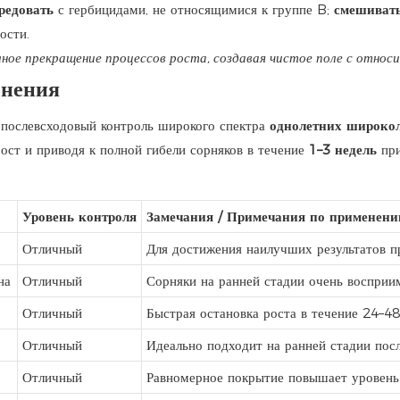
редовать
с гербицидами, не относящимися к группе B;
смешивать
ости.
ное прекращение процессов роста, создавая чистое поле с отно
енения
послевсходовый контроль широкого спектра
однолетних широко
рост и приводя к полной гибели сорняков в течение
1–3 недель
при
Уровень контроля
Замечания / Примечания по применен
Отличный
Для достижения наилучших результатов пр
на
Отличный
Сорняки на ранней стадии очень воспри
Отличный
Быстрая остановка роста в течение 24–48
Отличный
Идеально подходит на ранней стадии посл
Отличный
Равномерное покрытие повышает уровень