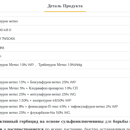
Деталь Продукта
нурон метил
0-48-0
17N5O6S
цид
о
нурон Метил 10% WP 、Трибенурон Метил 10%Wdg
нурон-метил 13% + Бенсульфурон-метил 25% WP
нурон Метил 5% + Клодинафоп-пропаргил 10% СП
нурон метил 25% + метсульфурон-метил 25% WG
нурон метил 1,50% + изопротурон 48,50% WP
нурон-метил 8% + феноксапроп-П-этил 45% + тифенсульфурон-метил 2% WP
нурон метил 25% + флукарбазон-Na 50% WG
ективный гербицид на основе сульфонилмочевины
для
борьбы 
и
и
распространяется
по всему растению, быстро останавливая р