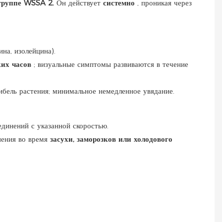
группе WSSA 2.
Он действует
системно
, проникая через
ина, изолейцина).
ких часов
; визуальные симптомы развиваются в течение
ибель растения; минимальное немедленное увядание.
динений с указанной скоростью.
нения во время
засухи, заморозков или холодового