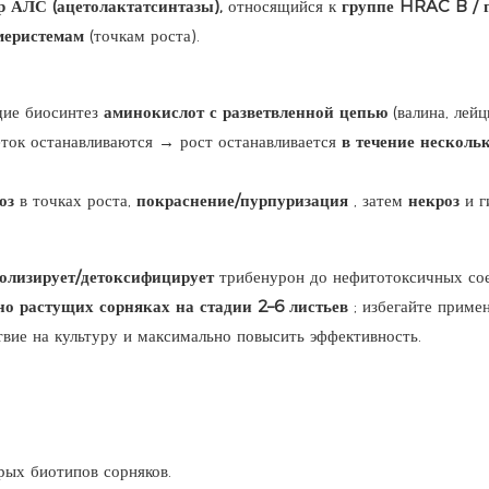
 АЛС (ацетолактатсинтазы),
относящийся к
группе HRAC B / 
меристемам
(точкам роста).
щие биосинтез
аминокислот с разветвленной цепью
(валина, лейц
еток останавливаются → рост останавливается
в течение несколь
оз
в точках роста,
покраснение/пурпуризация
, затем
некроз
и г
олизирует/детоксифицирует
трибенурон до нефитотоксичных сое
но растущих сорняках на стадии 2–6 листьев
; избегайте приме
вие на культуру и максимально повысить эффективность.
рых биотипов сорняков.