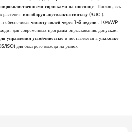
и широколиственными сорняками на пшенице
. Поглощаясь
в растения,
ингибируя ацетолактатсинтазу (АЛС
),
в и обеспечивая
чистоту полей через 1–3 недели
. 10%
WP
ходит для современных программ опрыскивания, допускает
для управления устойчивостью
и поставляется в
упаковке
DS/ISO)
для быстрого выхода на рынок.