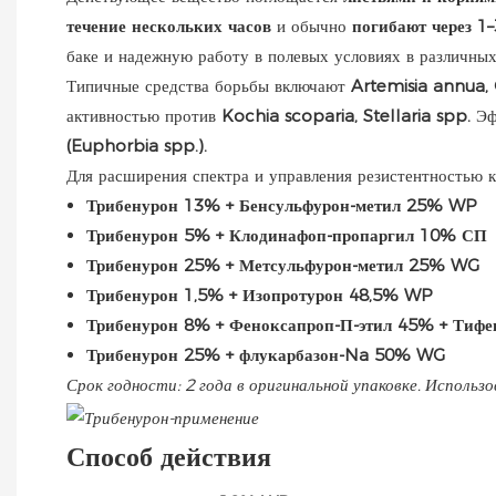
течение нескольких часов
и обычно
погибают через 1–
баке и надежную работу в полевых условиях в различных
Типичные средства борьбы включают
Artemisia annua,
активностью против
Kochia scoparia, Stellaria spp.
Эф
(Euphorbia spp.).
Для расширения спектра и управления резистентностью 
Трибенурон 13% + Бенсульфурон-метил 25% WP
Трибенурон 5% + Клодинафоп-пропаргил 10% СП
Трибенурон 25% + Метсульфурон-метил 25% WG
Трибенурон 1,5% + Изопротурон 48,5% WP
Трибенурон 8% + Феноксапроп-П-этил 45% + Тиф
Трибенурон 25% + флукарбазон-Na 50% WG
Срок годности: 2 года в оригинальной упаковке. Использ
Способ действия