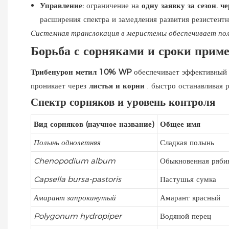
Управление:
ограничение на
одну заявку за сезон.
че
расширения спектра и замедления развития резистентн
Системная транслокация в меристемы обеспечивает пол
Борьба с сорняками и сроки прим
Трибенурон метил 10% WP
обеспечивает эффективный 
проникает через
листья и корни
, быстро останавливая 
Спектр сорняков и уровень контроля
Вид сорняков (научное название)
Общее имя
Полынь однолетняя
Сладкая полынь
Chenopodium album
Обыкновенная ряби
Capsella bursa-pastoris
Пастушья сумка
Амарант запрокинутый
Амарант красный
Polygonum hydropiper
Водяной перец