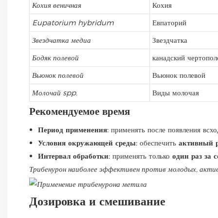
Кохия веничная
Кохия
Eupatorium hybridum
Евпаторий
Звездчатка медиа
Звездчатка
Бодяк полевой
канадский чертопол
Вьюнок полевой
Вьюнок полевой
Молочай spp.
Виды молочая
Рекомендуемое время
Период применения:
применять после появления всхо
Условия окружающей среды:
обеспечить
активный р
Интервал обработки:
применять только
один раз за с
Трибенурон наиболее эффективен против молодых, акти
Дозировка и смешивание