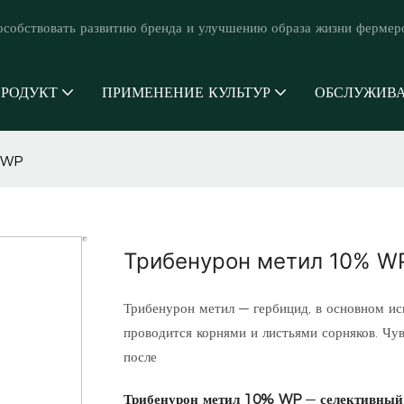
особствовать развитию бренда и улучшению образа жизни фермер
РОДУКТ
ПРИМЕНЕНИЕ КУЛЬТУР
ОБСЛУЖИВ
% WP
Трибенурон метил 10% W
Трибенурон метил — гербицид, в основном ис
проводится корнями и листьями сорняков. Чув
после
Трибенурон метил 10% WP
—
селективный