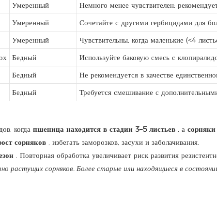
Умеренный
Немного менее чувствителен; рекомендует
Умеренный
Сочетайте с другими гербицидами для бол
Умеренный
Чувствительны, когда маленькие (<4 листь
ох
Бедный
Используйте баковую смесь с клопиралид
Бедный
Не рекомендуется в качестве единственно
Бедный
Требуется смешивание с дополнительным
дов, когда
пшеница находится в стадии 3–5 листьев
, а
сорняки 
ост сорняков
, избегать заморозков, засухи и заболачивания.
езон
. Повторная обработка увеличивает риск развития резистентн
вно растущих сорняков. Более старые или находящиеся в состоян