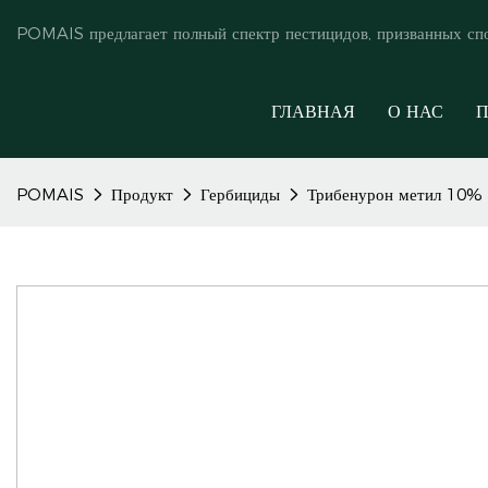
POMAIS предлагает полный спектр пестицидов, призванных сп
ГЛАВНАЯ
О НАС
П
POMAIS
Продукт
Гербициды
Трибенурон метил 10