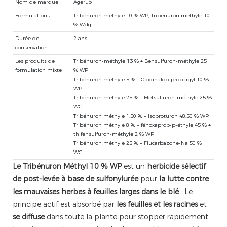
Nom de marque
Ageruo
Formulations
Tribénuron méthyle 10 % WP, Tribénuron méthyle 10
% Wdg
Durée de
2 ans
conservation
Les produits de
Tribénuron-méthyle 13 % + Bensulfuron-méthyle 25
formulation mixte
% WP
Tribénuron méthyle 5 % + Clodinafop-propargyl 10 %
WP
Tribénuron méthyle 25 % + Metsulfuron-méthyle 25 %
WG
Tribénuron méthyle 1,50 % + Isoproturon 48,50 % WP
Tribénuron méthyle 8 % + fénoxaprop-p-éthyle 45 % +
thifensulfuron-méthyle 2 % WP
Tribénuron méthyle 25 % + Flucarbazone-Na 50 %
WG
Le Tribénuron Méthyl 10 % WP
est un
herbicide sélectif
de post-levée à base de sulfonylurée
pour
la lutte contre
les mauvaises herbes à feuilles larges dans le blé
. Le
principe actif est absorbé par
les feuilles et les racines
et
se diffuse
dans toute la plante pour stopper rapidement