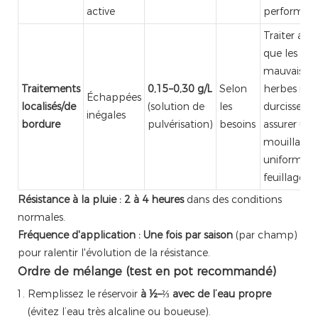
active
performan
Traiter ava
que les
mauvaises
Traitements
0,15–0,30 g/L
Selon
herbes ne
Échappées
localisés/de
(solution de
les
durcissent ;
inégales
bordure
pulvérisation)
besoins
assurer un
mouillage
uniforme 
feuillage
Résistance à la pluie :
2 à 4 heures
dans des conditions
normales.
Fréquence d'application :
Une fois par saison
(par champ)
pour ralentir l'évolution de la résistance.
Ordre de mélange (test en pot recommandé)
Remplissez le réservoir
à ½–⅔ avec de l’eau propre
(évitez l’eau très alcaline ou boueuse).