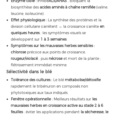
Enzyme cible :
inhibe
ALS/AHAS
, bloquant la
biosynthèse des
acides aminés à chaîne ramifiée
(valine,
leucine, isoleucine).
Effet physiologique :
La synthèse des protéines et la
division cellulaire s’arrêtent → la croissance s’arrête
en
quelques heures
; les symptômes visuels se
développent sur
1 à 3 semaines
.
Symptômes sur les mauvaises herbes sensibles :
chlorose
précoce aux points de croissance,
rougeur/violacé
, puis
nécrose
et mort de la plante ;
flétrissement immédiat minime.
Sélectivité dans le blé
Tolérance des cultures :
Le blé
métabolise/détoxifie
rapidement le tribénuron en composés non
phytotoxiques aux taux indiqués.
Fenêtre opérationnelle :
Meilleurs résultats sur
les
mauvaises herbes en croissance active au stade 2 à 6
feuilles
; éviter les applications pendant
la sécheresse, le