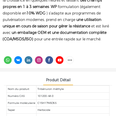
la croissance en quelques heures et laissant
des champs
propres en 1 à 3 semaines
.
WP
formulation (également
disponible en
10% WDG
) s'adapte aux programmes de
pulvérisation modernes, prend en charge
une utilisation
unique en cours de saison pour gérer la résistance
et est livré
avec
un emballage OEM et une documentation complète
(COA/MSDS/ISO)
pour une entrée rapide sur le marché.
Produit Détail
Nom du produit
Tribénuron méthyle
Numéro CAS
101200-48-0
Formule moléculaire
C15H17N5O6S
Taper
Herbicide