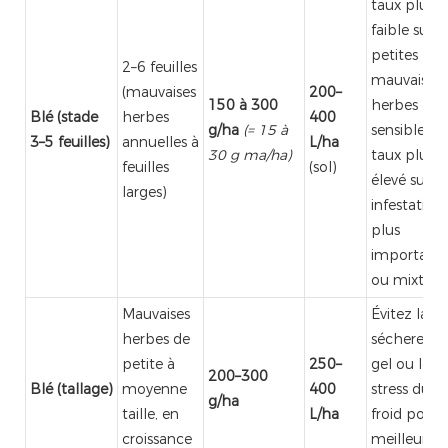
taux plus
faible sur l
petites
2–6 feuilles
mauvaises
(mauvaises
200–
150 à 300
herbes
Blé (stade
herbes
400
g/ha
(= 15 à
sensibles ; 
3–5 feuilles)
annuelles à
L/ha
30 g ma/ha)
taux plus
feuilles
(sol)
élevé sur le
larges)
infestation
plus
important
ou mixtes
Mauvaises
Évitez la
herbes de
sécheresse,
petite à
250–
gel ou le
200–300
Blé (tallage)
moyenne
400
stress dû a
g/ha
taille, en
L/ha
froid pour 
croissance
meilleures