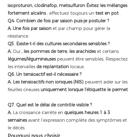
isoproturon, clodinafop, metsulfuron
Évitez les mélanges
fortement alcalins
; effectuez toujours un
test en pot
.
Q4. Combien de fois par saison puis-je postuler ?
A.
Une fois par saison
et par champ pour gérer la
résistance.
Q5. Existe-t-il des cultures secondaires sensibles ?
A.
Oui
, les pommes de terre, les arachides
et certains
légumes/légumineuses
peuvent être sensibles. Respectez
les intervalles
de replantation
locaux.
Q6. Un tensioactif est-il nécessaire ?
A.
Les tensioactifs non ioniques (NIS)
peuvent aider sur les
feuilles cireuses
uniquement lorsque l'étiquette le permet
.
Q7. Quel est le délai de contrôle visible ?
A.
La croissance s'arrête en
quelques heures
1 à 3
semaines
avant l’expression complète des symptômes et
le décès.
Pourquoi nous choisir