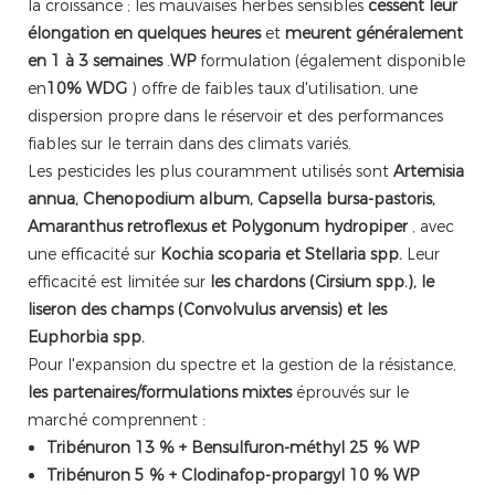
la croissance ; les mauvaises herbes sensibles
cessent leur
élongation en quelques heures
et
meurent généralement
en 1 à 3 semaines
.
WP
formulation (également disponible
en
10% WDG
) offre de faibles taux d'utilisation, une
dispersion propre dans le réservoir et des performances
fiables sur le terrain dans des climats variés.
Les pesticides les plus couramment utilisés sont
Artemisia
annua, Chenopodium album, Capsella bursa-pastoris,
Amaranthus retroflexus et Polygonum hydropiper
, avec
une efficacité sur
Kochia scoparia et Stellaria spp.
Leur
efficacité est limitée sur
les chardons (Cirsium spp.), le
liseron des champs (Convolvulus arvensis) et les
Euphorbia spp.
Pour l'expansion du spectre et la gestion de la résistance,
les partenaires/formulations mixtes
éprouvés sur le
marché comprennent :
Tribénuron 13 % + Bensulfuron-méthyl 25 % WP
Tribénuron 5 % + Clodinafop-propargyl 10 % WP