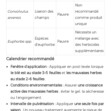
Non
Convolvulus
Liseron des
recommandé
Pauvre
arvensis
champs
comme produit
unique
Nécessite un
Espèces
mélange avec
Euphorbe spp.
Pauvre
d'euphorbe
des herbicides
supplémentaires
Calendrier recommandé
Fenêtre d’application :
Appliquer en post-levée lorsque
le blé est au stade 3–5 feuilles
et
les mauvaises herbes
au stade 2–6 feuilles
.
Conditions environnementales :
Assurer
une croissance
active des mauvaises herbes
; éviter le gel, la sécheresse
ou l’engorgement.
Intervalle de pulvérisation :
Appliquer
une seule fois par
saison
. Un nouveau traitement augmente le risque de