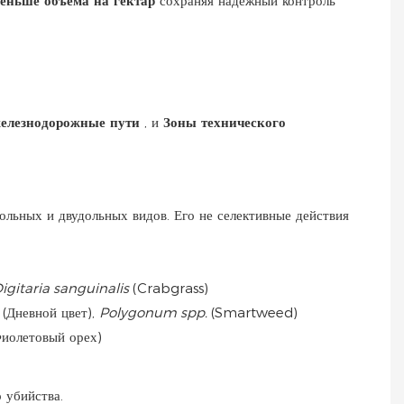
еньше объема на гектар
сохраняя надежный контроль
елезнодорожные пути
, и
Зоны технического
льных и двудольных видов. Его не селективные действия
igitaria sanguinalis
(Crabgrass)
s
(Дневной цвет),
Polygonum spp.
(Smartweed)
Фиолетовый орех)
 убийства.