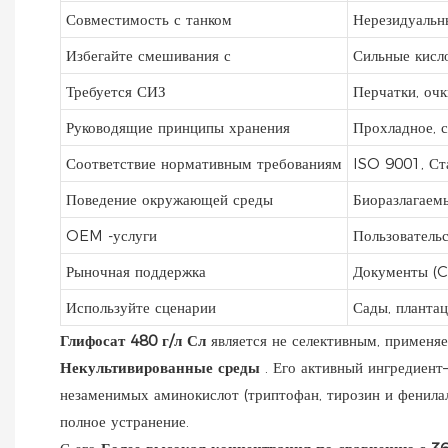
Совместимость с танком
Нерезидуальн
Избегайте смешивания с
Сильные кисл
Требуется СИЗ
Перчатки, очк
Руководящие принципы хранения
Прохладное, с
Соответствие нормативным требованиям
ISO 9001, С
Поведение окружающей среды
Биоразлагаем
OEM -услуги
Пользовательс
Рыночная поддержка
Документы (C
Используйте сценарии
Сады, планта
Глифосат 480 г/л Сл
является не селективным, примен
Некультивированные среды
. Его активный ингредиент
незаменимых аминокислот (триптофан, тирозин и фенилал
полное устранение.