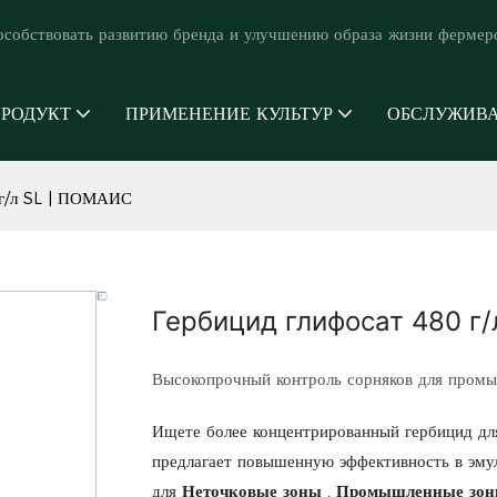
особствовать развитию бренда и улучшению образа жизни фермер
РОДУКТ
ПРИМЕНЕНИЕ КУЛЬТУР
ОБСЛУЖИВ
 г/л SL | ПОМАИС
Гербицид глифосат 480 г
Высокопрочный контроль сорняков для промы
Ищете более концентрированный гербицид дл
предлагает повышенную эффективность в эмул
для
Неточковые зоны
,
Промышленные зо