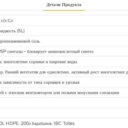
Детали Продукта
г/л Сл
идкость (SL)
пропиламиновой соль
SP синтазы – блокирует аминокислотный синтез
ы, многолетние сорняки и широкие виды
р; Ранний вегетатив для однолетних, активный рост многолетних 
а в зависимости от типа сорняков и урожая
ей с плоским вентилятором или полыми конусными соплазами
 20L HDPE; 200л барабанов; IBC Totes