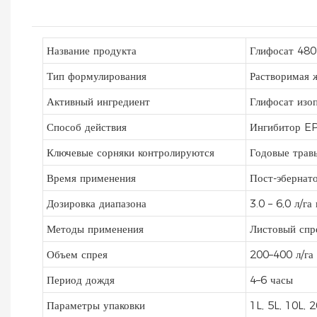
Название продукта
Глифосат 480 
Тип формулирования
Растворимая ж
Активный ингредиент
Глифосат изо
Способ действия
Ингибитор EP
Ключевые сорняки контролируются
Годовые трав
Время применения
Пост-эбернато
Дозировка диапазона
3.0 – 6,0 л/г
Методы применения
Листовый спр
Объем спрея
200–400 л/га
Период дождя
4–6 часы
Параметры упаковки
1L, 5L, 10L,