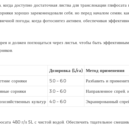
а, когда доступно достаточная листва для транслокации глифосата
орняки хорошо зарекомендовали себя, но перед началом семян, как
лнечной погоды, когда фотосинтез активен, обеспечивая эффектив
прея и должен поглощаться через листья, чтобы быть эффективным
рняков.
Дозировка (L/га)
Метод применения
етние сорняки
5.0 – 6.0
Разбавить и применить
яные сорняки
3.0 – 6.0
Направленное спрей, и
охозяйственных культур
4.0 – 6.0
Экранированный спре
фосата 480 г/л SL с чистой водой. Обеспечить тщательное смешив