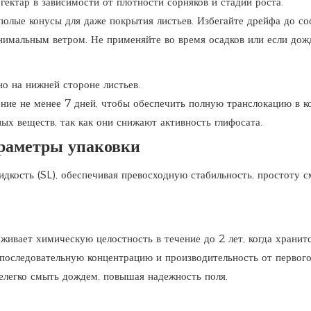
гектар в зависимости от плотности сорняков и стадии роста.
полые конусы для даже покрытия листьев. Избегайте дрейфа до со
нимальным ветром. Не применяйте во время осадков или если дожд
о на нижней стороне листьев.
ие не менее 7 дней, чтобы обеспечить полную транслокацию в к
х веществ, так как они снижают активность глифосата.
раметры упаковки
жидкость (SL), обеспечивая превосходную стабильность, простоту 
рживает химическую целостность в течение до 2 лет, когда хранит
 последовательную концентрацию и производительность от первого
нелегко смыть дождем, повышая надежность поля.