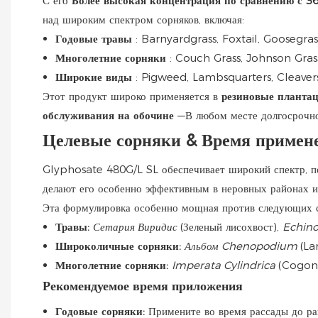
С его
Более высокая концентрация по сравнению с 36
над широким спектром сорняков, включая:
Годовые травы
: Barnyardgrass, Foxtail, Goosegras
Многолетние сорняки
: Couch Grass, Johnson Gras
Широкие виды
: Pigweed, Lambsquarters, Cleaver
Этот продукт широко применяется в
резиновые планта
обслуживания на обочине
—В любом месте долгосрочно
Целевые сорняки & Время примен
Glyphosate 480G/L SL обеспечивает широкий спектр, по
делают его особенно эффективным в неровных районах и 
Эта формулировка особенно мощная против следующих с
Травы:
Сетария Виридис
(Зеленый лисохвост),
Echino
Широколичные сорняки:
Альбом Chenopodium
(La
Многолетние сорняки:
Imperata Cylindrica
(Cogon
Рекомендуемое время приложения
Годовые сорняки:
Примените во время рассады до ра