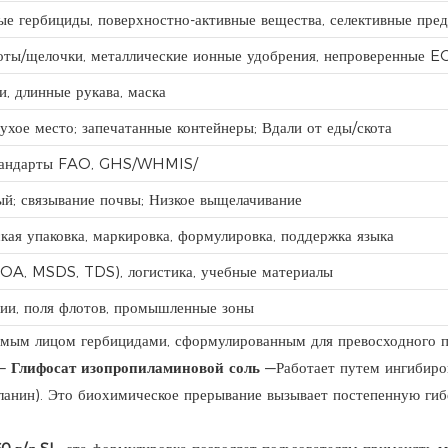
ые гербициды, поверхностно-активные вещества, селективные пре
оты/щелочки, металлические ионные удобрения, непроверенные E
и, длинные рукава, маска
ухое место; запечатанные контейнеры; Вдали от еды/скота
тандарты FAO, GHS/WHMIS/
ый; связывание почвы; Низкое выщелачивание
кая упаковка, маркировка, формулировка, поддержка языка
OA, MSDS, TDS), логистика, учебные материалы
ции, поля флотов, промышленные зоны
яемым лицом гербицидами, сформулированным для превосходного 
—
Глифосат изопропиламиновой соль
—Работает путем ингибиро
анин). Это биохимическое прерывание вызывает постепенную гибе