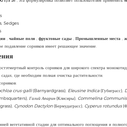
0 г/л Sl
, эта формулировка позволяет пользователям применять
м
s
s, Sedges
s
ции
,
чайные поля
,
фруктовые сады
,
Промышленные места
,
ж
е подавление сорняков имеет решающее значение.
ения
стэтмертный контроль сорняков для широкого спектра монокотидо
садах, где необходим полная очистка растительности.
орняков:
chloa crus-galli
(Barnyardgrass),
Eleusine Indica
(Губиграсс),
D
mbsquarters),
Галий Апарин
(Клисиры),
Commelina Communi
grass),
Cynodon Dactylon
(Бермудаграсс),
Cyperus rotundus
(
нней вегетативной стадии для оптимального поглощения и полного