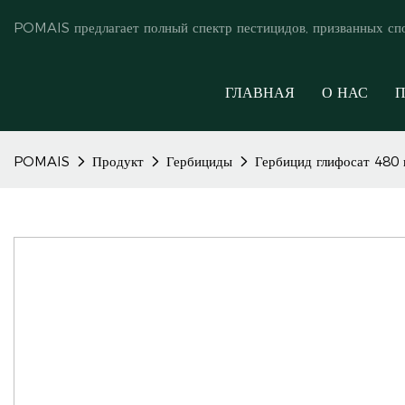
POMAIS предлагает полный спектр пестицидов, призванных сп
ГЛАВНАЯ
О НАС
П
POMAIS
Продукт
Гербициды
Гербицид глифосат 480