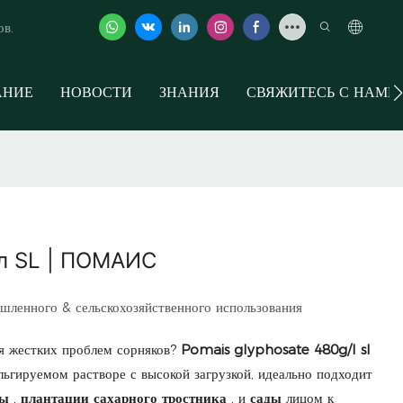
ов.
АНИЕ
НОВОСТИ
ЗНАНИЯ
СВЯЖИТЕСЬ С НАМИ
/л SL | ПОМАИС
шленного & сельскохозяйственного использования
я жестких проблем сорняков?
Pomais glyphosate 480g/l sl
ьгируемом растворе с высокой загрузкой, идеально подходит
ны
,
плантации сахарного тростника
, и
сады
лицом к