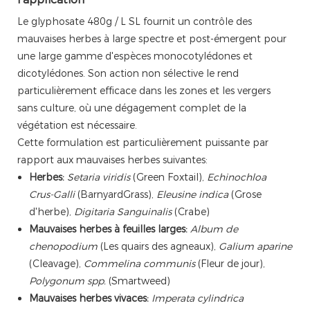
Le glyphosate 480g / L SL fournit un contrôle des
mauvaises herbes à large spectre et post-émergent pour
une large gamme d'espèces monocotylédones et
dicotylédones. Son action non sélective le rend
particulièrement efficace dans les zones et les vergers
sans culture, où une dégagement complet de la
végétation est nécessaire.
Cette formulation est particulièrement puissante par
rapport aux mauvaises herbes suivantes:
Herbes:
Setaria viridis
(Green Foxtail),
Echinochloa
Crus-Galli
(BarnyardGrass),
Eleusine indica
(Grose
d'herbe),
Digitaria Sanguinalis
(Crabe)
Mauvaises herbes à feuilles larges:
Album de
chenopodium
(Les quairs des agneaux),
Galium aparine
(Cleavage),
Commelina communis
(Fleur de jour),
Polygonum spp.
(Smartweed)
Mauvaises herbes vivaces:
Imperata cylindrica