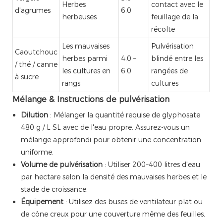
Herbes
contact avec le
d'agrumes
6.0
herbeuses
feuillage de la
récolte
Les mauvaises
Pulvérisation
Caoutchouc
herbes parmi
4.0 –
blindé entre les
/ thé / canne
les cultures en
6.0
rangées de
à sucre
rangs
cultures
Mélange & Instructions de pulvérisation
Dilution
: Mélanger la quantité requise de glyphosate
480 g / L SL avec de l'eau propre. Assurez-vous un
mélange approfondi pour obtenir une concentration
uniforme.
Volume de pulvérisation
: Utiliser 200–400 litres d'eau
par hectare selon la densité des mauvaises herbes et le
stade de croissance.
Équipement
: Utilisez des buses de ventilateur plat ou
de cône creux pour une couverture même des feuilles.