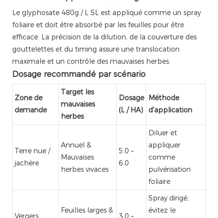
Le glyphosate 480g / L SL est appliqué comme un spray
foliaire et doit être absorbé par les feuilles pour être
efficace. La précision de la dilution, de la couverture des
gouttelettes et du timing assure une translocation
maximale et un contrôle des mauvaises herbes.
Dosage recommandé par scénario
Target les
Zone de
Dosage
Méthode
mauvaises
demande
(L / HA)
d'application
herbes
Diluer et
Annuel &
appliquer
Terre nue /
5.0 –
Mauvaises
comme
jachère
6.0
herbes vivaces
pulvérisation
foliaire
Spray dirigé,
Feuilles larges &
évitez le
Vergers
3.0 –