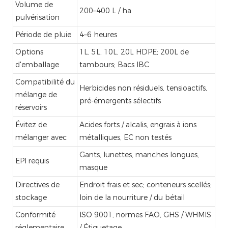
Volume de
200–400 L / ha
pulvérisation
Période de pluie
4–6 heures
Options
1L, 5L, 10L, 20L HDPE; 200L de
d'emballage
tambours; Bacs IBC
Compatibilité du
Herbicides non résiduels, tensioactifs,
mélange de
pré-émergents sélectifs
réservoirs
Évitez de
Acides forts / alcalis, engrais à ions
mélanger avec
métalliques, EC non testés
Gants, lunettes, manches longues,
EPI requis
masque
Directives de
Endroit frais et sec; conteneurs scellés;
stockage
loin de la nourriture / du bétail
Conformité
ISO 9001, normes FAO, GHS / WHMIS
réglementaire
/ Étiquetage